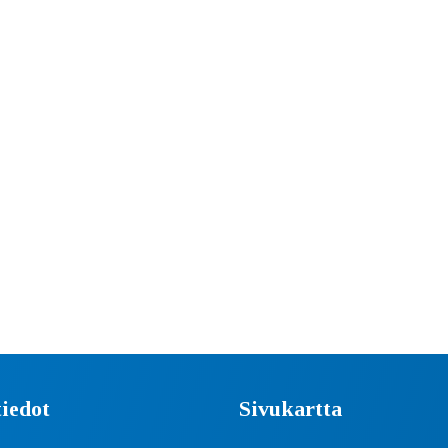
iedot
Sivukartta