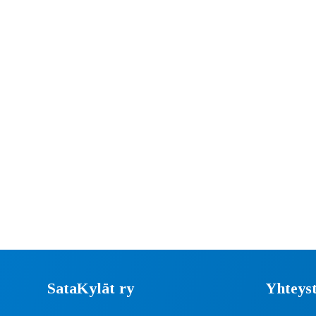
SataKylät ry
Yhteyst