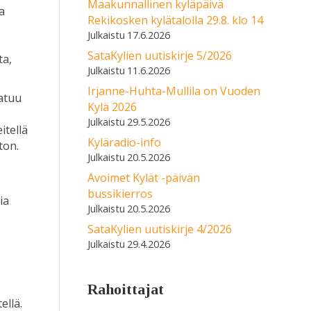
Maakunnallinen kyläpäivä
a
Rekikosken kylätalolla 29.8. klo 14
17.6.2026
SataKylien uutiskirje 5/2026
ta,
11.6.2026
Irjanne-Huhta-Mullila on Vuoden
aatuu
Kylä 2026
29.5.2026
itellä
Kyläradio-info
ton.
20.5.2026
Avoimet Kylät -päivän
bussikierros
ia
20.5.2026
i
SataKylien uutiskirje 4/2026
29.4.2026
Rahoittajat
ellä.