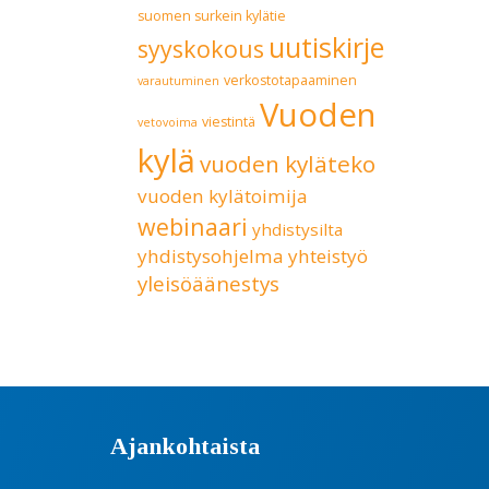
suomen surkein kylätie
uutiskirje
syyskokous
verkostotapaaminen
varautuminen
Vuoden
viestintä
vetovoima
kylä
vuoden kyläteko
vuoden kylätoimija
webinaari
yhdistysilta
yhdistysohjelma
yhteistyö
yleisöäänestys
Ajankohtaista