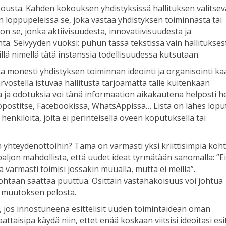
ousta. Kahden kokouksen yhdistyksissä hallituksen valitsev
n loppupeleissä se, joka vastaa yhdistyksen toiminnasta tai
n se, jonka aktiivisuudesta, innovatiivisuudesta ja
a. Selvyyden vuoksi: puhun tässä tekstissä vain hallitukses
llä nimellä tätä instanssia todellisuudessa kutsutaan.
a monesti yhdistyksen toiminnan ideointi ja organisointi k
rvostella istuvaa hallitusta tarjoamatta tälle kuitenkaan
ta ja odotuksia voi tänä informaation aikakautena helposti he
hköpostitse, Facebookissa, WhatsAppissa… Lista on lähes lopu
enkilöitä, joita ei perinteisellä oveen koputuksella tai
n yhteydenottoihin? Tämä on varmasti yksi kriittisimpiä koht
ljon mahdollista, että uudet ideat tyrmätään sanomalla: ”E
 varmasti toimisi jossakin muualla, mutta ei meillä”.
kohtaan saattaa puuttua. Osittain vastahakoisuus voi johtua
 muutoksen pelosta.
si, jos innostuneena esittelisit uuden toimintaidean oman
aattaisipa käydä niin, ettet enää koskaan viitsisi ideoitasi esit