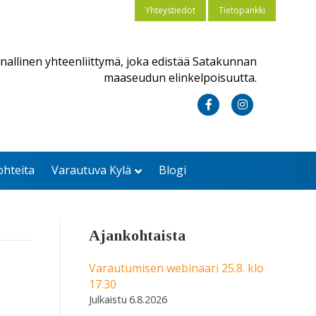
Yhteystiedot
Tietopankki
nallinen yhteenliittymä, joka edistää Satakunnan
maaseudun elinkelpoisuutta.
F
I
a
n
c
s
ohteita
Varautuva Kylä
Blogi
e
t
b
a
o
g
Ajankohtaista
o
r
k
a
Varautumisen webinaari 25.8. klo
17.30
m
6.8.2026