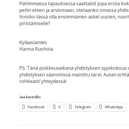
Pahimmassa tapauksessa saattaisit jopa erota koko
peilin eteen ja arviomaan, otetaanko omassa yhdisty
Voisiko tässä olla ensimmäinen askel uusien, nuor
piristämiselle?
Kyläasiamies
Hanna Ruohola
PS. Tänä poikkeusaikana yhdistyksen syyskokous on
yhdistyksen säännöissä mainittu tai ei. Autan erittä
rohkeasti yhteydessä!
Jaa kaverille:
Facebook
X
Telegram
WhatsApp