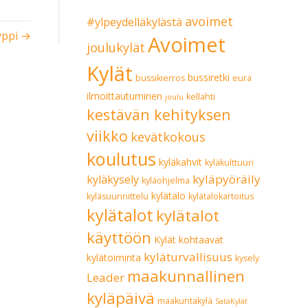
avoimet
#ylpeydelläkylästä
yppi →
Avoimet
joulukylät
Kylät
bussiretki
bussikierros
eura
ilmoittautuminen
kellahti
joulu
kestävän kehityksen
viikko
kevätkokous
koulutus
kyläkahvit
kyläkulttuuri
kyläpyöräily
kyläkysely
kyläohjelma
kylätalo
kyläsuunnittelu
kylätalokartoitus
kylätalot
kylätalot
käyttöön
Kylät kohtaavat
kyläturvallisuus
kylätoiminta
kysely
maakunnallinen
Leader
kyläpäivä
maakuntakylä
SataKylät