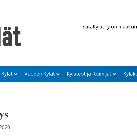
SataKylät ry on maakun
 Kylät
Vuoden Kylät
Kyläteot ja -toimijat
Kyläk
ys
.2020