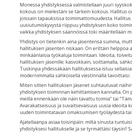
Monessa yhdistyksessä valmistellaan juuri syyskok
kokous on mielestäni se tärkein kokous. Hallitus o
joissain tapauksissa toimimattomuudesta. Hallitus o
uusiutumiskyvystä riippuu yhdistyksen koko toimint
vaikka yhdistyksen säännöissä toki määritellään mi
Yhdistys on tietenkin aina jäsentensä summa, mutt
hallituksen jäsenten niskaan. On erittäin helppoa a
minkäänlaisia työkaluja toimintaan. Ideoita, toivei
hallituksen jäsenille; kasvokkain, soittamalla, sä
Tuskinpa yhdessäkään hallituksessa istuu sellaisia h
modernimmalla sähköisellä viestinnällä tavoittaisi.
Miten sitten hallituksen jäsenet suhtautuvat näihi
yhdistyksen toiminnan kehittämisen kannalta. On pa
meillä ennenkään ole näin tavattu toimia” tai ”Tämä
Avarakatseisuus ja suvaitsevaisuus uusia ideoita 
uuden toimintatavan omaksumisen työläydestä tai
Ajatellaanpa asiaa toisinpäin: miltä sinusta tuntui
yhdistyksesi hallitukselle ja se tyrmättäisi täysin? S