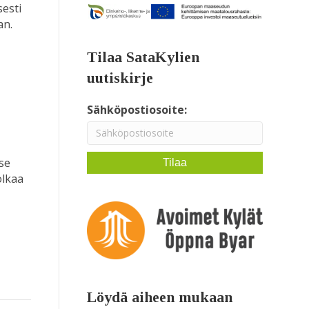
sesti
an.
Tilaa SataKylien
uutiskirje
Sähköpostiosoite:
se
olkaa
Löydä aiheen mukaan