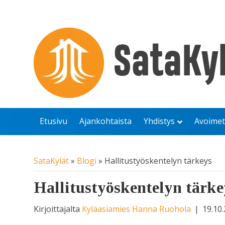
Etusivu
Ajankohtaista
Yhdistys
Avoimet
SataKylät
»
Blogi
»
Hallitustyöskentelyn tärkeys
Hallitustyöskentelyn tärke
Kirjoittajalta
Kyläasiamies Hanna Ruohola
|
19.10