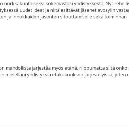
 nurkkakuntaiseksi kokemastasi yhdistyksestä. Nyt rehelli
ksessä uudet ideat ja niitä esittävät jäsenet avosylin vasta
ten ja innokkaiden jäsenten sitouttamiselle sekä toiminnan
 mahdollista järjestää myös etänä, riippumatta siitä onko 
in mielelläni yhdistyksiä etäkokouksen järjestelyissä, joten 