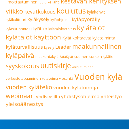
kestävän kehityksen
ilmoittautuminen
kellahti
joulu
koulutus
viikko
kevätkokous
kyläkahvit
kyläpyöräily
kyläkysely
kyläkulttuuri
kyläohjelma
kylätalot
kylätalo
kyläsuunnittelu
kylätalokartoitus
kylätalot käyttöön
Kylät kohtaavat
kylätoiminta
maakunnallinen
kyläturvallisuus
Leader
kysely
kyläpäivä
maakuntakylä
suomen surkein kylätie
SataKylät
uutiskirje
syyskokous
varautuminen
Vuoden kylä
verkostotapaaminen
viestintä
vetovoima
vuoden kyläteko
vuoden kylätoimija
webinaari
yhdistysohjelma
yhteistyö
yhdistysilta
yleisöäänestys