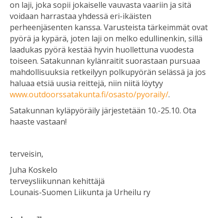
on laji, joka sopii jokaiselle vauvasta vaariin ja sitä
voidaan harrastaa yhdessä eri-ikäisten
perheenjäsenten kanssa. Varusteista tärkeimmät ovat
pyörä ja kypärä, joten laji on melko edullinenkin, sillä
laadukas pyörä kestää hyvin huollettuna vuodesta
toiseen. Satakunnan kylänraitit suorastaan pursuaa
mahdollisuuksia retkeilyyn polkupyörän selässä ja jos
haluaa etsiä uusia reittejä, niin niitä löytyy
www.outdoorssatakunta.fi/osasto/pyoraily/
.
Satakunnan kyläpyöräily järjestetään 10.-25.10. Ota
haaste vastaan!
terveisin,
Juha Koskelo
terveysliikunnan kehittäjä
Lounais-Suomen Liikunta ja Urheilu ry