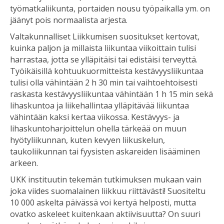
työmatkaliikunta, portaiden nousu työpaikalla ym. on
jäänyt pois normaalista arjesta.
Valtakunnalliset Liikkumisen suositukset kertovat,
kuinka paljon ja millaista liikuntaa viikoittain tulisi
harrastaa, jotta se ylläpitäisi tai edistäisi terveyttä.
Työikäisillä kohtuukuormitteista kestävyysliikuntaa
tulisi olla vähintään 2 h 30 min tai vaihtoehtoisesti
raskasta kestävyysliikuntaa vähintään 1 h 15 min sekä
lihaskuntoa ja liikehallintaa ylläpitävää liikuntaa
vähintään kaksi kertaa viikossa. Kestävyys- ja
lihaskuntoharjoittelun ohella tärkeää on muun
hyötyliikunnan, kuten kevyen liikuskelun,
taukoliikunnan tai fyysisten askareiden lisääminen
arkeen.
UKK instituutin tekemän tutkimuksen mukaan vain
joka viides suomalainen liikkuu riittävästi! Suositeltu
10 000 askelta päivässä voi kertyä helposti, mutta
ovatko askeleet kuitenkaan aktiivisuutta? On suuri