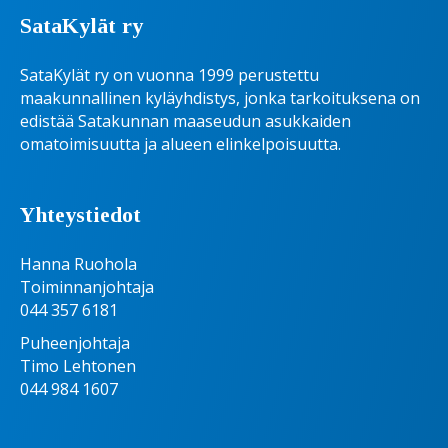
SataKylät ry
SataKylät ry on vuonna 1999 perustettu
maakunnallinen kyläyhdistys, jonka tarkoituksena on
edistää Satakunnan maaseudun asukkaiden
omatoimisuutta ja alueen elinkelpoisuutta.
Yhteystiedot
Hanna Ruohola
Toiminnanjohtaja
044 357 6181
Puheenjohtaja
Timo Lehtonen
044 984 1607