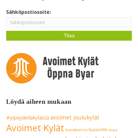
Sähköpostiosoite:
Löydä aiheen mukaan
avoimet joulukylät
#ylpeydelläkylästä
Avoimet Kylät
bussiretki
bussikierros
eura