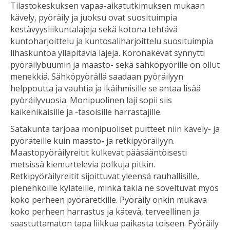
Tilastokeskuksen vapaa-aikatutkimuksen mukaan
kävely, pyöräily ja juoksu ovat suosituimpia
kestävyysliikuntalajeja sekä kotona tehtävä
kuntoharjoittelu ja kuntosaliharjoittelu suosituimpia
lihaskuntoa ylläpitäviä lajeja. Koronakevät synnytti
pyöräilybuumin ja maasto- sekä sähköpyörille on ollut
menekkiä. Sähköpyörällä saadaan pyöräilyyn
helppoutta ja vauhtia ja ikäihmisille se antaa lisää
pyöräilyvuosia. Monipuolinen laji sopii siis
kaikenikäisille ja -tasoisille harrastajille.
Satakunta tarjoaa monipuoliset puitteet niin kävely- ja
pyöräteille kuin maasto- ja retkipyöräilyyn.
Maastopyöräilyreitit kulkevat pääsääntöisesti
metsissä kiemurtelevia polkuja pitkin.
Retkipyöräilyreitit sijoittuvat yleensä rauhallisille,
pienehköille kyläteille, minkä takia ne soveltuvat myös
koko perheen pyöräretkille. Pyöräily onkin mukava
koko perheen harrastus ja kätevä, terveellinen ja
saastuttamaton tapa liikkua paikasta toiseen. Pyöräily