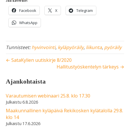
Jaa kaverille:
Facebook
X
Telegram
WhatsApp
Tunnisteet:
hyvinvointi
,
kyläpyöräily
,
liikunta
,
pyöräily
← SataKylien uutiskirje 8/2020
Hallitustyöskentelyn tärkeys →
Ajankohtaista
Varautumisen webinaari 25.8. klo 17.30
6.8.2026
Maakunnallinen kyläpäivä Rekikosken kylätalolla 29.8.
klo 14
17.6.2026