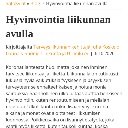
SataKylät
»
Blogi
»
Hyvinvointia liikunnan avulla
Hyvinvointia liikunnan
avulla
Kirjoittajalta
Terveysliikunnan kehittäjä Juha Koskelo,
Lounais-Suomen Liikunta ja Urheilu ry
|
6.10.2020
Koronatilanteesta huolimatta jokainen ihminen
tarvitsee liikuntaa ja liikettä. Liikunnalla on tutkitusti
lukuisia hyviä vaikutuksia fyysiseen ja psyykkisen
terveyteen; se ennaltaehkäisee ja hoitaa monia
sairauksia. Säännöllinen ulkoilu taas auttaa henkiseen
hyvinvointiin, kuten rentoutumiseen ja mielialan
nousuun. Ulkoliikunta onkin lisääntynyt korona-
aikana ja monet ovat aloittaneet liikkumisen
luonnossa. Poikkeusaika on lisännyt etätyötä, joka
vaatii myös liikettä, kuten taukoliikuntaa, koska