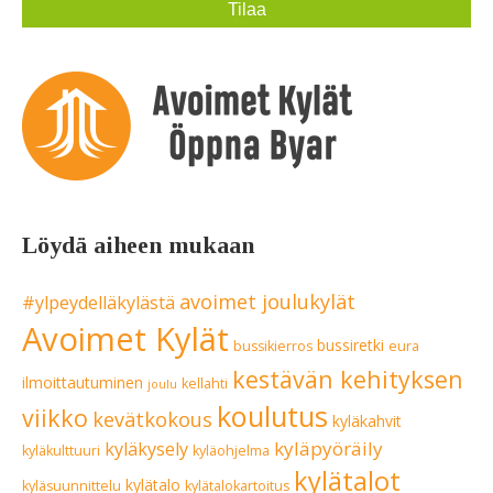
Löydä aiheen mukaan
avoimet joulukylät
#ylpeydelläkylästä
Avoimet Kylät
bussiretki
bussikierros
eura
kestävän kehityksen
ilmoittautuminen
kellahti
joulu
koulutus
viikko
kevätkokous
kyläkahvit
kyläpyöräily
kyläkysely
kyläkulttuuri
kyläohjelma
kylätalot
kylätalo
kyläsuunnittelu
kylätalokartoitus