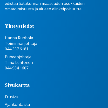
edistää Satakunnan maaseudun asukkaiden
omatoimisuutta ja alueen elinkelpoisuutta.
Yhteystiedot
Hanna Ruohola
Toiminnanjohtaja
044 357 6181
Puheenjohtaja
Timo Lehtonen
044 984 1607
Sivukartta
Etusivu
Ajankohtaista