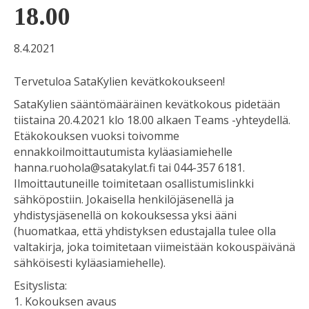
18.00
8.4.2021
Tervetuloa SataKylien kevätkokoukseen!
SataKylien sääntömääräinen kevätkokous pidetään
tiistaina 20.4.2021 klo 18.00 alkaen Teams -yhteydellä.
Etäkokouksen vuoksi toivomme
ennakkoilmoittautumista kyläasiamiehelle
hanna.ruohola@satakylat.fi tai 044-357 6181.
Ilmoittautuneille toimitetaan osallistumislinkki
sähköpostiin. Jokaisella henkilöjäsenellä ja
yhdistysjäsenellä on kokouksessa yksi ääni
(huomatkaa, että yhdistyksen edustajalla tulee olla
valtakirja, joka toimitetaan viimeistään kokouspäivänä
sähköisesti kyläasiamiehelle).
Esityslista:
1. Kokouksen avaus