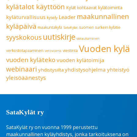
kylätalot käyttöön
Kylät kohtaavat
kylätoiminta
maakunnallinen
kyläturvallisuus
Leader
kysely
kyläpäivä
maakuntakylä
suomen surkein kylätie
SataKylät
uutiskirje
syyskokous
varautuminen
Vuoden kylä
verkostotapaaminen
viestintä
vetovoima
vuoden kyläteko
vuoden kylätoimija
webinaari
yhdistysohjelma
yhteistyö
yhdistysilta
yleisöäänestys
SataKylät ry
SataKylät ry on vuonna 1999 perustettu
maakunnallinen kyläyhdistys, jonka tarkoituksena on