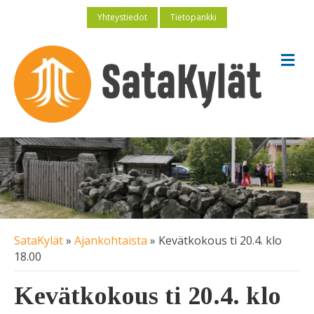
Yhteystiedot
Tietopankki
V
a
l
i
k
k
o
SataKylät
»
Ajankohtaista
»
Kevätkokous ti 20.4. klo
18.00
Kevätkokous ti 20.4. klo