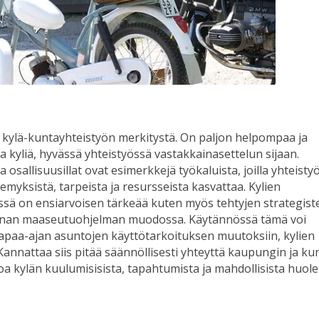
 kylä-kuntayhteistyön merkitystä. On paljon helpompaa ja
a kyliä, hyvässä yhteistyössä vastakkainasettelun sijaan.
sallisuusillat ovat esimerkkejä työkaluista, joilla yhteisty
myksistä, tarpeista ja resursseista kasvattaa. Kylien
sä on ensiarvoisen tärkeää kuten myös tehtyjen strategist
unnan maaseutuohjelman muodossa. Käytännössä tämä voi
apaa-ajan asuntojen käyttötarkoituksen muutoksiin, kylien
Kannattaa siis pitää säännöllisesti yhteyttä kaupungin ja k
toa kylän kuulumisisista, tapahtumista ja mahdollisista huol