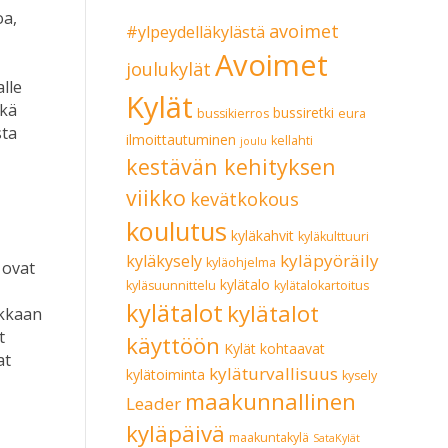
oa,
avoimet
#ylpeydelläkylästä
Avoimet
joulukylät
lle
Kylät
ikä
bussiretki
bussikierros
eura
sta
ilmoittautuminen
kellahti
joulu
kestävän kehityksen
viikko
kevätkokous
koulutus
kyläkahvit
kyläkulttuuri
kyläpyöräily
kyläkysely
kyläohjelma
 ovat
kylätalo
kyläsuunnittelu
kylätalokartoitus
kylätalot
kylätalot
ukkaan
t
käyttöön
Kylät kohtaavat
at
kyläturvallisuus
kylätoiminta
kysely
maakunnallinen
Leader
kyläpäivä
maakuntakylä
SataKylät