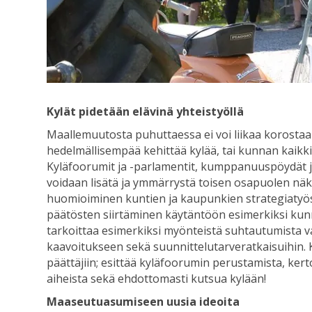
Kylät pidetään elävinä yhteistyöllä
Maallemuutosta puhuttaessa ei voi liikaa korostaa
hedelmällisempää kehittää kylää, tai kunnan kaikki
Kyläfoorumit ja -parlamentit, kumppanuuspöydät ja o
voidaan lisätä ja ymmärrystä toisen osapuolen näke
huomioiminen kuntien ja kaupunkien strategiatyös
päätösten siirtäminen käytäntöön esimerkiksi k
tarkoittaa esimerkiksi myönteistä suhtautumista v
kaavoitukseen sekä suunnittelutarveratkaisuihin. 
päättäjiin; esittää kyläfoorumin perustamista, ker
aiheista sekä ehdottomasti kutsua kylään!
Maaseutuasumiseen uusia ideoita