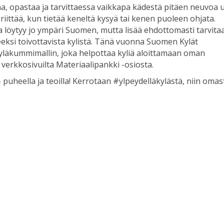
aa, opastaa ja tarvittaessa vaikkapa kädestä pitäen neuvoa 
e; riittää, kun tietää keneltä kysyä tai kenen puoleen ohjata.
öytyy jo ympäri Suomen, mutta lisää ehdottomasti tarvita
eeksi toivottavista kylistä. Tänä vuonna Suomen Kylät
yläkummimallin, joka helpottaa kyliä aloittamaan oman
erkkosivuilta Materiaalipankki -osiosta.
uheella ja teoilla! Kerrotaan #ylpeydelläkylästä, niin omas