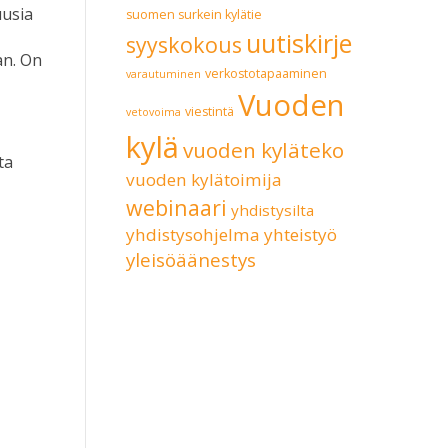
uusia
suomen surkein kylätie
uutiskirje
syyskokous
an. On
verkostotapaaminen
varautuminen
Vuoden
viestintä
vetovoima
kylä
vuoden kyläteko
ta
vuoden kylätoimija
webinaari
yhdistysilta
yhdistysohjelma
yhteistyö
yleisöäänestys