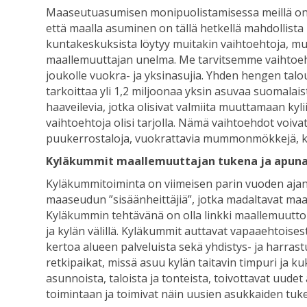
Maaseutuasumisen monipuolistamisessa meillä on p
että maalla asuminen on tällä hetkellä mahdollista he
kuntakeskuksista löytyy muitakin vaihtoehtoja, mu
maallemuuttajan unelma. Me tarvitsemme vaihtoeht
joukolle vuokra- ja yksinasujia. Yhden hengen tal
tarkoittaa yli 1,2 miljoonaa yksin asuvaa suomala
haaveilevia, jotka olisivat valmiita muuttamaan kyl
vaihtoehtoja olisi tarjolla. Nämä vaihtoehdot voivat o
puukerrostaloja, vuokrattavia mummonmökkejä, kell
Kyläkummit maallemuuttajan tukena ja apun
Kyläkummitoiminta on viimeisen parin vuoden ajan
maaseudun ”sisäänheittäjiä”, jotka madaltavat maa
Kyläkummin tehtävänä on olla linkki maallemuutt
ja kylän välillä. Kyläkummit auttavat vapaaehtois
kertoa alueen palveluista sekä yhdistys- ja harrast
retkipaikat, missä asuu kylän taitavin timpuri ja 
asunnoista, taloista ja tonteista, toivottavat uude
toimintaan ja toimivat näin uusien asukkaiden tuk