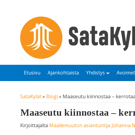
Etusivu
Ajankohtaista
Yhdistys
Avoimet
SataKylät
»
Blogi
»
Maaseutu kiinnostaa – kerrotaan
Maaseutu kiinnostaa – kerr
Kirjoittajalta
Maallemuuton asiantuntija Johanna Ni