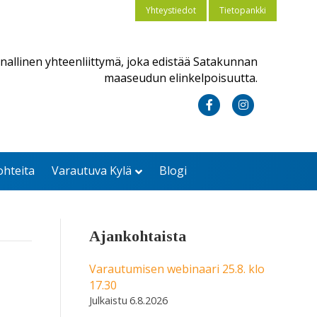
Yhteystiedot
Tietopankki
nallinen yhteenliittymä, joka edistää Satakunnan
maaseudun elinkelpoisuutta.
F
I
a
n
c
s
ohteita
Varautuva Kylä
Blogi
e
t
b
a
o
g
Ajankohtaista
o
r
k
a
Varautumisen webinaari 25.8. klo
17.30
m
6.8.2026