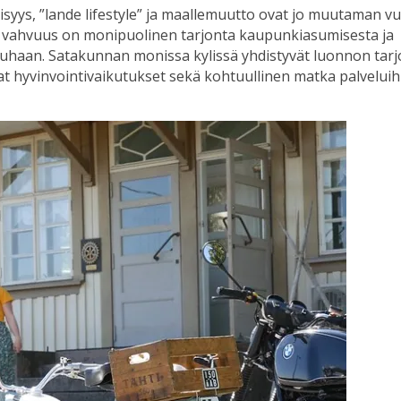
isyys, ”lande lifestyle” ja maallemuutto ovat jo muutaman 
 vahvuus on monipuolinen tarjonta kaupunkiasumisesta ja
haan. Satakunnan monissa kylissä yhdistyvät luonnon tar
at hyvinvointivaikutukset sekä kohtuullinen matka palveluih