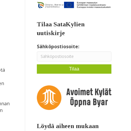
Tilaa SataKylien
uutiskirje
Sähköpostiosoite:
ötä
en
unnan
en
Löydä aiheen mukaan