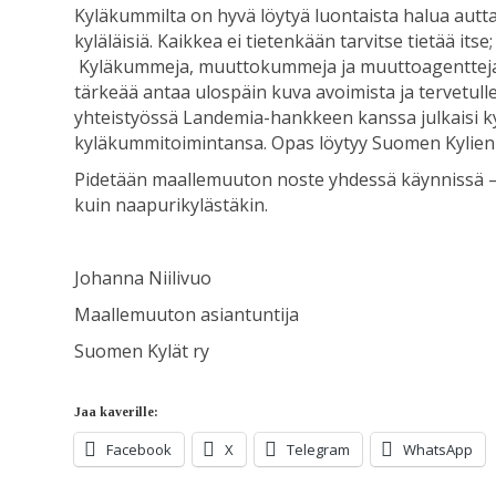
Kyläkummilta on hyvä löytyä luontaista halua autt
kyläläisiä. Kaikkea ei tietenkään tarvitse tietää its
Kyläkummeja, muuttokummeja ja muuttoagentteja l
tärkeää antaa ulospäin kuva avoimista ja tervetull
yhteistyössä Landemia-hankkeen kanssa julkaisi k
kyläkummitoimintansa. Opas löytyy Suomen Kylien v
Pidetään maallemuuton noste yhdessä käynnissä – p
kuin naapurikylästäkin.
Johanna Niilivuo
Maallemuuton asiantuntija
Suomen Kylät ry
Jaa kaverille:
Facebook
X
Telegram
WhatsApp