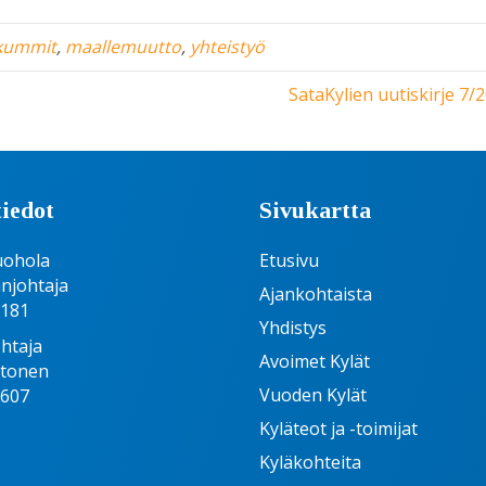
äkummit
,
maallemuutto
,
yhteistyö
SataKylien uutiskirje 7/
iedot
Sivukartta
uohola
Etusivu
njohtaja
Ajankohtaista
6181
Yhdistys
htaja
Avoimet Kylät
htonen
Vuoden Kylät
1607
Kyläteot ja -toimijat
Kyläkohteita