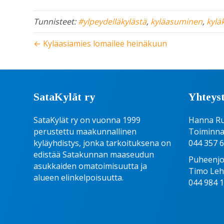
Tunnisteet:
#ylpeydelläkylästä
,
kyläasuminen
,
kyl
← Kyläasiamies lomailee heinäkuun
SataKylät ry
Yhteyst
SataKylät ry on vuonna 1999
Hanna R
perustettu maakunnallinen
Toiminna
kyläyhdistys, jonka tarkoituksena on
044 357 
edistää Satakunnan maaseudun
Puheenjo
asukkaiden omatoimisuutta ja
Timo Le
alueen elinkelpoisuutta.
044 984 