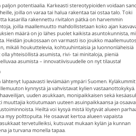
aljon potentiaalia. Karkeasti stereotypioiden voidaan san
ille, joilla on varaa tai halua rakentaa tai ostaa talo. Toki
tta kasarilla rakennettu rivitalon pätkä on harvemmin
oja, joilla maallemuutto mahdollistetaan koko ajan kasvava
ouksien määrä on jo lähes puolet kaikista asuntokunnista, m
ista. Heidän joukossaan on varmasti iso joukko maallemuuto
iin, mikäli houkuttelevia, kohtuuhintaisia ja luonnonläheisiä
lla yhteisöllistä asumista, rivi- tai minitaloja, pieniä
uvaa asumista – innovatiivisuudelle on nyt tilausta!
a
 lähtenyt lupaavasti leviämään ympäri Suomen. Kyläkummit
llemuuton kynnystä ja vahvistavat kylien vastaanottokykyä.
ohaaveilijan, uuden asukkaan, monipaikkaisen sekä kesäas
esti muuttajia kotiutumaan uuteen asuinpaikkaansa ja osaava
ustoiminnoista. Heiltä voi kysyä mistä löytyvät alueen parha
kuka myy polttopuita. He osaavat kertoa alueen vapaista
t asukkaat tervetulleiksi, kutsuvat mukaan kylän ja kunnan
ena ja turvana monella tapaa.