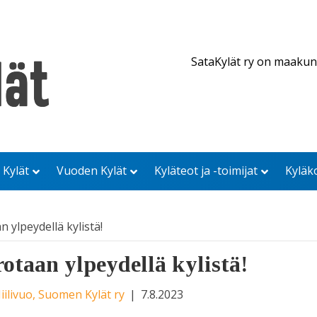
SataKylät ry on maakun
 Kylät
Vuoden Kylät
Kyläteot ja -toimijat
Kyläk
 ylpeydellä kylistä!
otaan ylpeydellä kylistä!
ilivuo, Suomen Kylät ry
|
7.8.2023