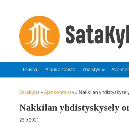
Etusivu
Ajankohtaista
Yhdistys
Avoimet
SataKylät
»
Ajankohtaista
»
Nakkilan yhdistyskysel
Nakkilan yhdistyskysely o
23.9.2021