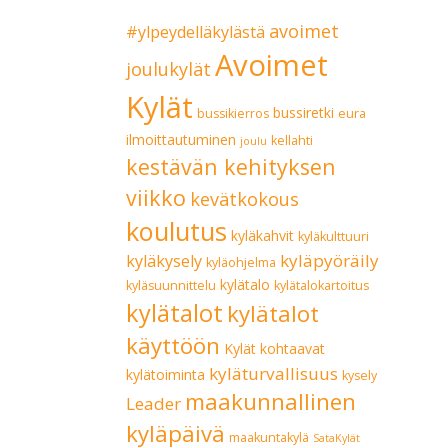
avoimet
#ylpeydelläkylästä
Avoimet
joulukylät
Kylät
bussiretki
bussikierros
eura
ilmoittautuminen
kellahti
joulu
kestävän kehityksen
viikko
kevätkokous
koulutus
kyläkahvit
kyläkulttuuri
kyläpyöräily
kyläkysely
kyläohjelma
kylätalo
kyläsuunnittelu
kylätalokartoitus
kylätalot
kylätalot
käyttöön
Kylät kohtaavat
kyläturvallisuus
kylätoiminta
kysely
maakunnallinen
Leader
kyläpäivä
maakuntakylä
SataKylät