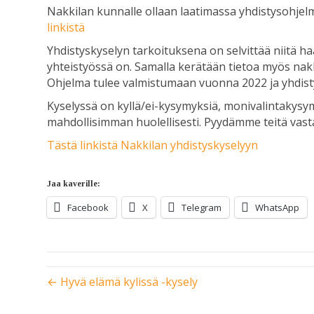
Nakkilan kunnalle ollaan laatimassa yhdistysohje
linkistä
Yhdistyskyselyn tarkoituksena on selvittää niitä ha
yhteistyössä on. Samalla kerätään tietoa myös nakk
Ohjelma tulee valmistumaan vuonna 2022 ja yhdist
Kyselyssä on kyllä/ei-kysymyksiä, monivalintakysy
mahdollisimman huolellisesti. Pyydämme teitä va
Tästä linkistä Nakkilan yhdistyskyselyyn
Jaa kaverille:
Facebook
X
Telegram
WhatsApp
← Hyvä elämä kylissä -kysely