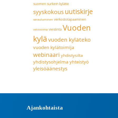
suomen surkein kylätie
uutiskirje
syyskokous
verkostotapaaminen
varautuminen
Vuoden
viestintä
vetovoima
kylä
vuoden kyläteko
vuoden kylätoimija
webinaari
yhdistysilta
yhdistysohjelma
yhteistyö
yleisöäänestys
Ajankohtaista