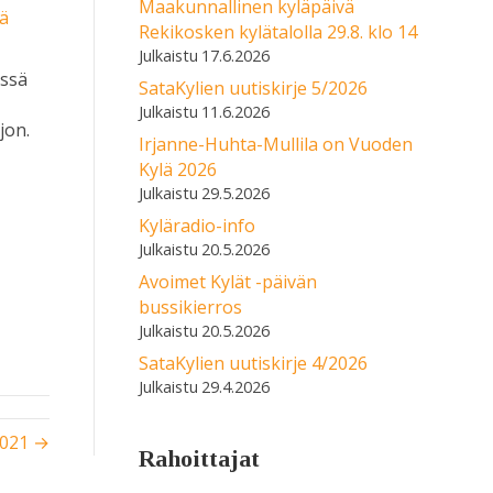
Maakunnallinen kyläpäivä
tä
Rekikosken kylätalolla 29.8. klo 14
17.6.2026
essä
SataKylien uutiskirje 5/2026
11.6.2026
jon.
Irjanne-Huhta-Mullila on Vuoden
Kylä 2026
29.5.2026
Kyläradio-info
20.5.2026
Avoimet Kylät -päivän
bussikierros
20.5.2026
SataKylien uutiskirje 4/2026
29.4.2026
2021 →
Rahoittajat