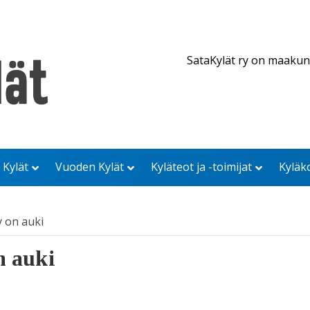
SataKylät ry on maakun
 Kylät
Vuoden Kylät
Kyläteot ja -toimijat
Kyläk
y on auki
n auki