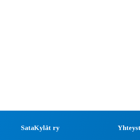
SataKylät ry
Yhteyst