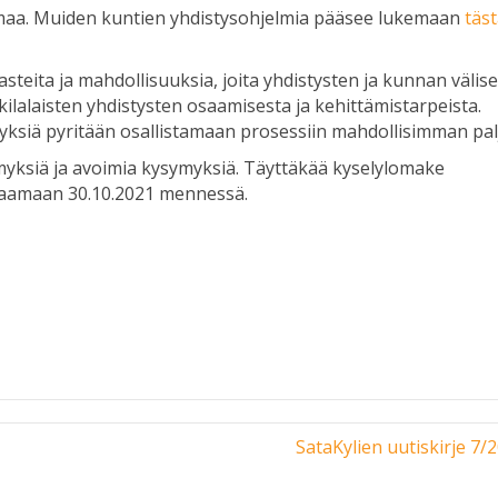
lmaa. Muiden kuntien yhdistysohjelmia pääsee lukemaan
täs
asteita ja mahdollisuuksia, joita yhdistysten ja kunnan välis
ilalaisten yhdistysten osaamisesta ja kehittämistarpeista.
yksiä pyritään osallistamaan prosessiin mahdollisimman pal
myksiä ja avoimia kysymyksiä. Täyttäkää kyselylomake
staamaan 30.10.2021 mennessä.
SataKylien uutiskirje 7/