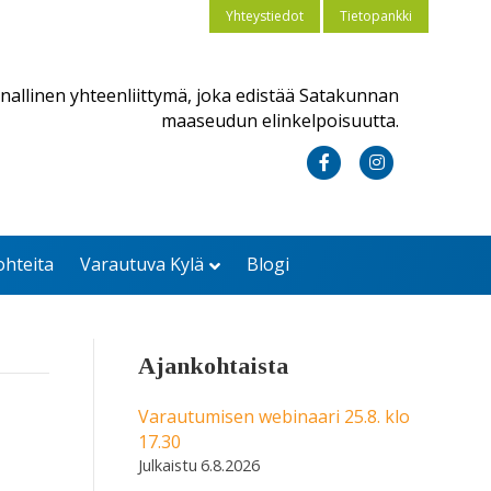
Yhteystiedot
Tietopankki
nallinen yhteenliittymä, joka edistää Satakunnan
maaseudun elinkelpoisuutta.
F
I
a
n
c
s
ohteita
Varautuva Kylä
Blogi
e
t
b
a
o
g
Ajankohtaista
o
r
k
a
Varautumisen webinaari 25.8. klo
17.30
m
6.8.2026