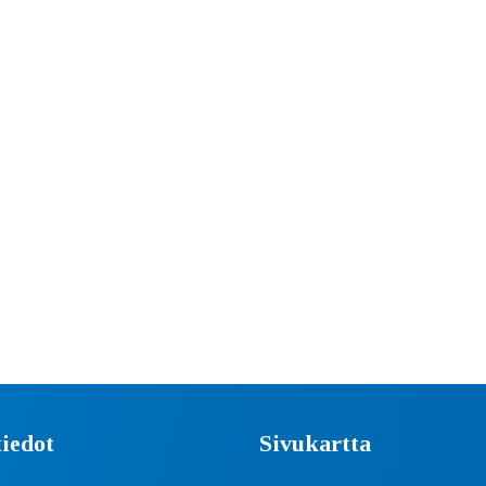
iedot
Sivukartta