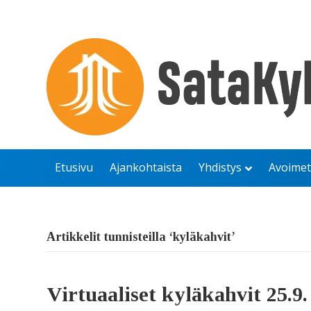
Etusivu
Ajankohtaista
Yhdistys
Avoimet
Artikkelit tunnisteilla ‘kyläkahvit’
Virtuaaliset kyläkahvit 25.9.