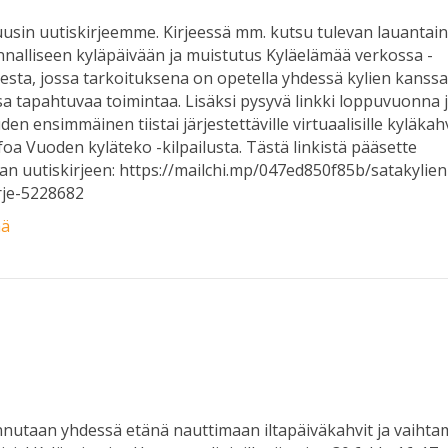
usin uutiskirjeemme. Kirjeessä mm. kutsu tulevan lauantai
alliseen kyläpäivään ja muistutus Kyläelämää verkossa -
sta, jossa tarkoituksena on opetella yhdessä kylien kanss
a tapahtuvaa toimintaa. Lisäksi pysyvä linkki loppuvuonna 
en ensimmäinen tiistai järjestettäville virtuaalisille kyläkahv
foa Vuoden kyläteko -kilpailusta. Tästä linkistä pääsette
n uutiskirjeen: https://mailchi.mp/047ed850f85b/satakylien
rje-5228682
ää
nutaan yhdessä etänä nauttimaan iltapäiväkahvit ja vaiht