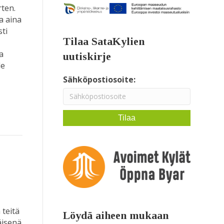
rten.
a aina
sti
Tilaa SataKylien
a
uutiskirje
le
Sähköpostiosoite:
 teitä
Löydä aiheen mukaan
äisenä