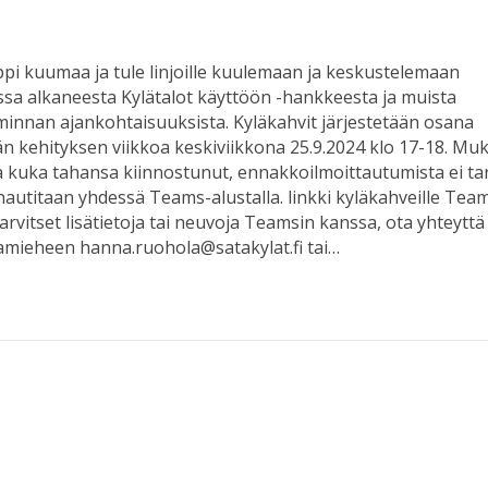
pi kuumaa ja tule linjoille kuulemaan ja keskustelemaan
sa alkaneesta Kylätalot käyttöön -hankkeesta ja muista
minnan ajankohtaisuuksista. Kyläkahvit järjestetään osana
n kehityksen viikkoa keskiviikkona 25.9.2024 klo 17-18. Mu
la kuka tahansa kiinnostunut, ennakkoilmoittautumista ei tar
nautitaan yhdessä Teams-alustalla. linkki kyläkahveille Team
tarvitset lisätietoja tai neuvoja Teamsin kanssa, ota yhteyttä
amieheen hanna.ruohola@satakylat.fi tai…