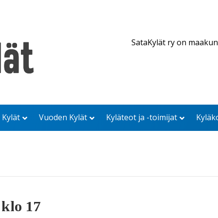
SataKylät ry on maakun
 Kylät
Vuoden Kylät
Kyläteot ja -toimijat
Kyläk
 klo 17