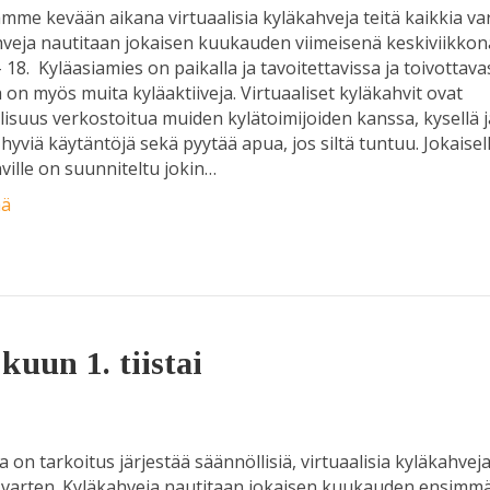
ämme kevään aikana virtuaalisia kyläkahveja teitä kaikkia va
veja nautitaan jokaisen kuukauden viimeisenä keskiviikkon
– 18. Kyläasiamies on paikalla ja tavoitettavissa ja toivottava
a on myös muita kyläaktiiveja. Virtuaaliset kyläkahvit ovat
isuus verkostoitua muiden kylätoimijoiden kanssa, kysellä j
ä hyviä käytäntöjä sekä pyytää apua, jos siltä tuntuu. Jokaisel
ville on suunniteltu jokin…
ää
kuun 1. tiistai
a on tarkoitus järjestää säännöllisiä, virtuaalisia kyläkahveja
 varten. Kyläkahveja nautitaan jokaisen kuukauden ensimm