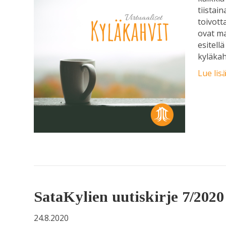
tiistai
toivott
ovat ma
esitell
kyläkah
Lue lis
SataKylien uutiskirje 7/2020
24.8.2020