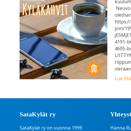
kuulumi
Neuvon
oletha
https:/
join/1
jE5MjE
4191-b
4605-
LIITTYM
riippuma
vieraa
Lue lis
SataKylät ry
Yhteyst
SataKylät ry on vuonna 1999
Hanna R