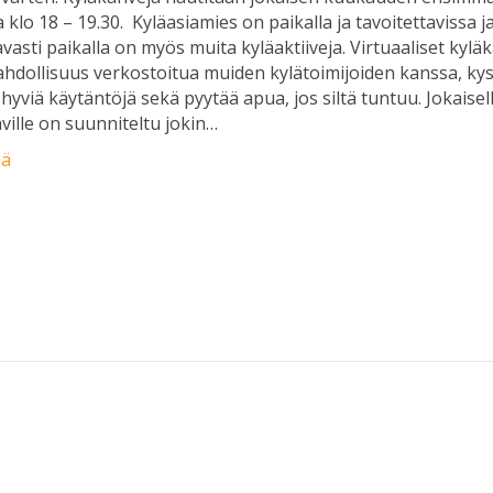
na klo 18 – 19.30. Kyläasiamies on paikalla ja tavoitettavissa j
avasti paikalla on myös muita kyläaktiiveja. Virtuaaliset kylä
hdollisuus verkostoitua muiden kylätoimijoiden kanssa, kyse
ä hyviä käytäntöjä sekä pyytää apua, jos siltä tuntuu. Jokaisel
ville on suunniteltu jokin…
ää