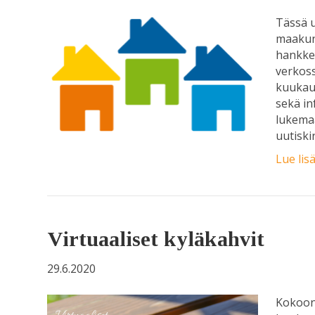
Tässä u
maakunn
hankkee
verkoss
kuukaud
sekä in
lukemaa
uutiski
Lue lis
Virtuaaliset kyläkahvit
29.6.2020
Kokoon