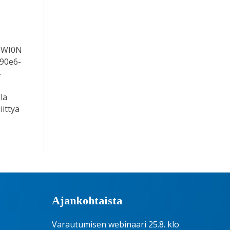
ZWI0N
90e6-
-
la
iittyä
Ajankohtaista
Varautumisen webinaari 25.8. klo