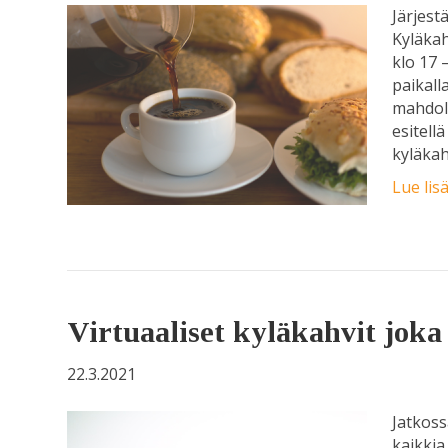
Järjest
Kyläkah
klo 17 
paikall
mahdoll
esitell
kyläkah
Lue lis
Virtuaaliset kyläkahvit joka 
22.3.2021
Jatkoss
kaikkia