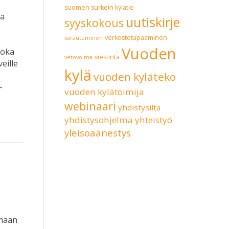
suomen surkein kylätie
na
uutiskirje
syyskokous
verkostotapaaminen
a
varautuminen
Vuoden
joka
viestintä
vetovoima
eille
kylä
vuoden kyläteko
-
vuoden kylätoimija
webinaari
yhdistysilta
yhdistysohjelma
yhteistyö
yleisöäänestys
amaan