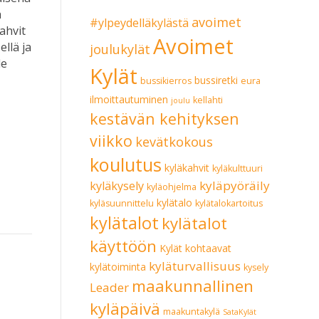
a
avoimet
#ylpeydelläkylästä
kahvit
Avoimet
llä ja
joulukylät
le
Kylät
bussiretki
bussikierros
eura
ilmoittautuminen
kellahti
joulu
kestävän kehityksen
viikko
kevätkokous
koulutus
kyläkahvit
kyläkulttuuri
kyläpyöräily
kyläkysely
kyläohjelma
kylätalo
kyläsuunnittelu
kylätalokartoitus
kylätalot
kylätalot
käyttöön
Kylät kohtaavat
kyläturvallisuus
kylätoiminta
kysely
maakunnallinen
Leader
kyläpäivä
maakuntakylä
SataKylät