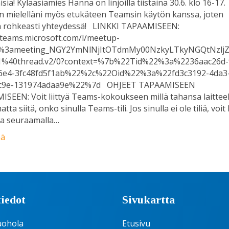
sia! Kyläasiamies Hanna on linjoilla tiistaina 30.6. klo 16-17.
 mielelläni myös etukäteen Teamsin käytön kanssa, joten
n rohkeasti yhteydessä! LINKKI TAPAAMISEEN:
/teams.microsoft.com/l/meetup-
9%3ameeting_NGY2YmNlNjItOTdmMy00NzkyLTkyNGQtNzlj
1%40thread.v2/0?context=%7b%22Tid%22%3a%2236aac26d-
6e4-3fc48fd5f1ab%22%2c%22Oid%22%3a%22fd3c3192-4da3
bc9e-131974adaa9e%22%7d OHJEET TAPAAMISEEN
ISEEN: Voit liittyä Teams-kokoukseen millä tahansa laitteel
tta siitä, onko sinulla Teams-tili. Jos sinulla ei ole tiliä, voit l
na seuraamalla…
ää
iedot
Sivukartta
uohola
Etusivu