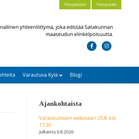
Yhteystiedot
Tietopankki
nallinen yhteenliittymä, joka edistää Satakunnan
maaseudun elinkelpoisuutta.
F
I
a
n
c
s
ohteita
Varautuva Kylä
Blogi
e
t
b
a
o
g
Ajankohtaista
o
r
k
a
Varautumisen webinaari 25.8. klo
17.30
m
6.8.2026