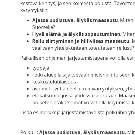
kestävä kehitys) ja sen kolmesta polusta. Tavoittee
kysymyksiin:
Ajassa uudistuva, älykäs maaseutu
. Miten
Suomelle?
Hyvä elämä ja älykäs sopeutuminen
. Mite
Reilu siirtyminen ja hiiliviisas maaseutu.
M
vaalivaan yhteiskuntaan toteutetaan reilusti?
Paikallisen ohjelman järjestämistapana voi olla esi
työpaja
retki alueella sijaitsevaan mielenkiintoise
keskustelutilaisuus
avoimet ovet alueella toimivan yrityksen, yhdi
etäkatsomo, jossa yhdessä seurataan Maase
poiketen etäkatsomot voivat olla käynnissä 
Lisää esimerkkejä järjestämistavoista polkuihin yhd
Polku 1:
Ajassa uudistuva, älykäs maaseutu.
Mit