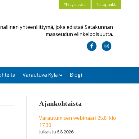
Yhteystiedot
Tietopankki
nallinen yhteenliittymä, joka edistää Satakunnan
maaseudun elinkelpoisuutta.
F
I
a
n
c
s
ohteita
Varautuva Kylä
Blogi
e
t
b
a
o
g
Ajankohtaista
o
r
k
a
Varautumisen webinaari 25.8. klo
17.30
m
6.8.2026