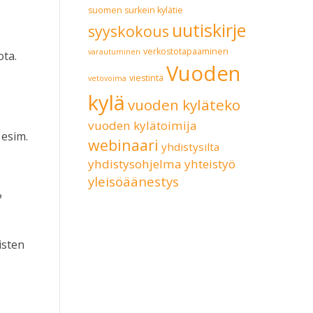
suomen surkein kylätie
uutiskirje
syyskokous
verkostotapaaminen
varautuminen
ota.
Vuoden
viestintä
vetovoima
kylä
vuoden kyläteko
vuoden kylätoimija
 esim.
webinaari
yhdistysilta
yhdistysohjelma
yhteistyö
yleisöäänestys
?
isten