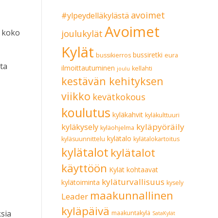
avoimet
#ylpeydelläkylästä
Avoimet
a koko
joulukylät
Kylät
bussiretki
bussikierros
eura
ta
ilmoittautuminen
kellahti
joulu
kestävän kehityksen
viikko
kevätkokous
koulutus
kyläkahvit
kyläkulttuuri
kyläpyöräily
kyläkysely
kyläohjelma
kylätalo
kyläsuunnittelu
kylätalokartoitus
kylätalot
kylätalot
käyttöön
Kylät kohtaavat
kyläturvallisuus
kylätoiminta
kysely
maakunnallinen
Leader
kyläpäivä
sia
maakuntakylä
SataKylät