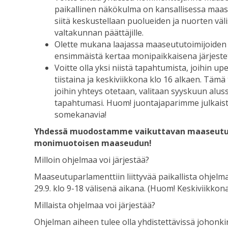
paikallinen näkökulma on kansallisessa maaseu
siitä keskustellaan puolueiden ja nuorten väl
valtakunnan päättäjille.
Olette mukana laajassa maaseututoimijoiden
ensimmäistä kertaa monipaikkaisena järjest
Voitte olla yksi niistä tapahtumista, joihin
tiistaina ja keskiviikkona klo 16 alkaen. Täm
joihin yhteys otetaan, valitaan syyskuun alus
tapahtumasi. Huom! juontajaparimme julkai
somekanavia!
Yhdessä muodostamme vaikuttavan maaseutut
monimuotoisen maaseudun!
Milloin ohjelmaa voi järjestää?
Maaseutuparlamenttiin liittyvää paikallista ohjelmaa
29.9. klo 9-18 välisenä aikana. (Huom! Keskiviikkon
Millaista ohjelmaa voi järjestää?
Ohjelman aiheen tulee olla yhdistettävissä johon