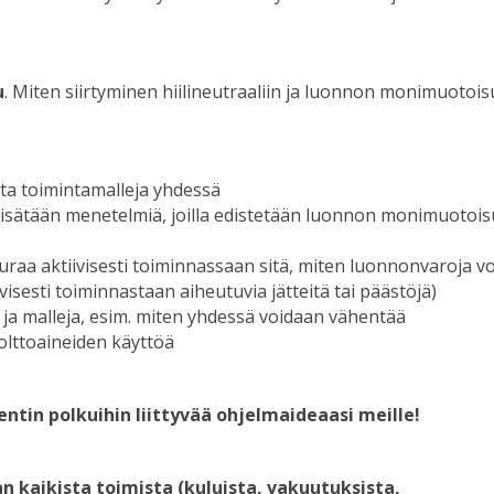
u
. Miten siirtyminen hiilineutraaliin ja luonnon monimuotois
saita toimintamalleja yhdessä
ti lisätään menetelmiä, joilla edistetään luonnon monimuotoi
seuraa aktiivisesti toiminnassaan sitä, miten luonnonvaroja v
visesti toiminnastaan aiheutuvia jätteitä tai päästöjä)
ja ja malleja, esim. miten yhdessä voidaan vähentää
polttoaineiden käyttöä
in polkuihin liittyvää ohjelmaideaasi meille!
 kaikista toimista (kuluista, vakuutuksista,