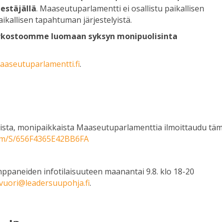
jestäjällä
. Maaseutuparlamentti ei osallistu paikallisen
kallisen tapahtuman järjestelyistä.
rkostoomme luomaan syksyn monipuolisinta
aaseutuparlamentti.fi
.
lista, monipaikkaista Maaseutuparlamenttia ilmoittaudu tä
com/S/656F4365E42BB6FA
.
mppaneiden infotilaisuuteen maanantai 9.8. klo 18-20
i.vuori@leadersuupohja.fi
.