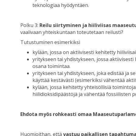
teknologiaa hyödyntäen.
Polku 3:
Reilu siirtyminen ja hiiliviisas maaseut
vaalivaan yhteiskuntaan toteutetaan reilusti?
Tutustuminen esimerkiksi
kylään, jossa on aktiivisesti kehitetty hiilivii
yritykseen tai yhdistykseen, jossa aktiivises
osana toimintaa.
yritykseen tai yhdistykseen, joka edistää ja 
käyttää kestävästi (esimerkiksi vähentää aktii
kylään, jossa kehitetty yhteisöllisiä toiminto
hiilidioksidipäästöjä ja vähentää fossiilisten 
Ehdota myös rohkeasti omaa Maaseutuparlament
Huomioithan, että
vastuu paikallisen tapahtuman