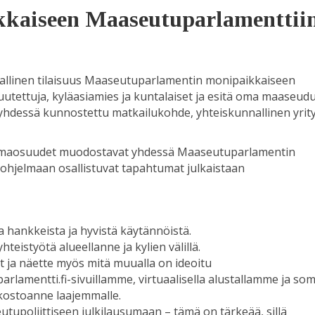
kkaiseen Maaseutuparlamenttii
allinen tilaisuus Maaseutuparlamentin monipaikkaiseen
uutettuja, kyläasiamies ja kuntalaiset ja esitä oma maaseud
a, yhdessä kunnostettu matkailukohde, yhteiskunnallinen yrity
jelmaosuudet muodostavat yhdessä Maaseutuparlamentin
ohjelmaan osallistuvat tapahtumat julkaistaan
ta hankkeista ja hyvistä käytännöistä.
teistyötä alueellanne ja kylien välillä.
t ja näette myös mitä muualla on ideoitu
rlamentti.fi-sivuillamme, virtuaalisella alustallamme ja so
rkostoanne laajemmalle.
upoliittiseen julkilausumaan – tämä on tärkeää, sillä