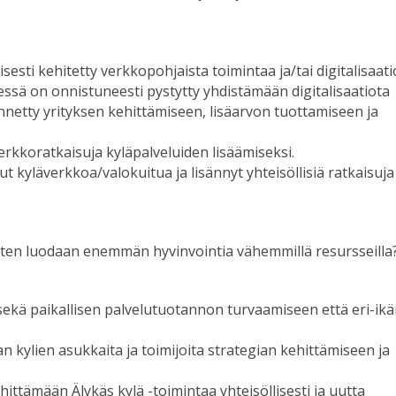
esti kehitetty verkkopohjaista toimintaa ja/tai digitalisaati
sä on onnistuneesti pystytty yhdistämään digitalisaatiota
nnetty yrityksen kehittämiseen, lisäarvon tuottamiseen ja
erkkoratkaisuja kyläpalveluiden lisäämiseksi.
t kyläverkkoa/valokuitua ja lisännyt yhteisöllisiä ratkaisuja
iten luodaan enemmän hyvinvointia vähemmillä resursseilla
sekä paikallisen palvelutuotannon turvaamiseen että eri-ikä
an kylien asukkaita ja toimijoita strategian kehittämiseen ja
hittämään Älykäs kylä -toimintaa yhteisöllisesti ja uutta