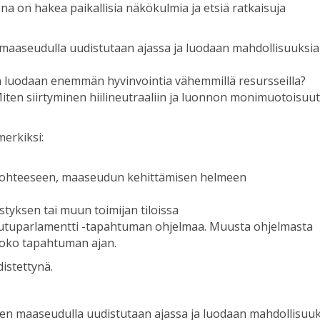
na on hakea paikallisia näkökulmia ja etsiä ratkaisuja
 maaseudulla uudistutaan ajassa ja luodaan mahdollisuuksi
n luodaan enemmän hyvinvointia vähemmillä resursseilla?
iten siirtyminen hiilineutraaliin ja luonnon monimuotoisuut
merkiksi:
en kohteeseen, maaseudun kehittämisen helmeen
styksen tai muun toimijan tiloissa
utuparlamentti -tapahtuman ohjelmaa. Muusta ohjelmasta
koko tapahtuman ajan.
istettynä.
en maaseudulla uudistutaan ajassa ja luodaan mahdollisuuk