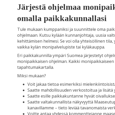
Järjestä ohjelmaa monipai
omalla paikkakunnallasi
Tule mukaan kumppaniksi ja suunnittele oma paik
ohjelmaan. Kutsu kylään kunnanjohtaja, uusia valt
kehittämisen helmesi. Se voi olla yhteisöllinen til
vaikka kylän monipalvelupiste tai kyläkauppa.
Eri paikkakunnilla ympäri Suomea järjestetyt oh
monipaikkaisen ohjelman. Kaikki monipaikkaiseen 
tapahtumakartalla.
Miksi mukaan?
Voit jakaa tietoa esimerkiksi mielenkiintoisis
Saatte mahdollisuuden verkostoitua ja lisätä yh
Saatte esille paikkakuntanne hyvät oivallukse
Saatte valtakunnallista näkyvyyttä Maaseutupa
kanavillamme – tieto leviää tavanomaista ve
Voitte antaa yhdessä kommenttejanne maaseut