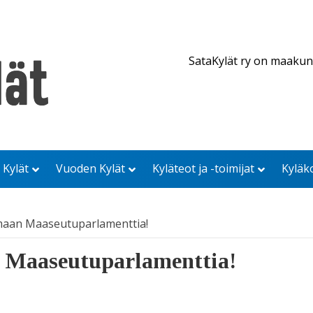
SataKylät ry on maakun
 Kylät
Vuoden Kylät
Kyläteot ja -toimijat
Kyläk
maan Maaseutuparlamenttia!
 Maaseutuparlamenttia!