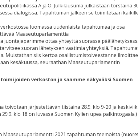
tupolitiikassa A ja O. Julkilausuma julkaistaan torstaina 30.
isessä dialogissa. Tapahtuman jälkeen se toimitetaan kaikill
 verkostossa luomassa uudenlaista tapahtumaa ja osa
ettävää Maaseutuparlamenttia
 upea juontajaparimme ottaa yhteyttä suorassa päälähetyksess
ä tarvitsee suoran lähetyksen vaatimia yhteyksiä. Tapahtuma
sa. Muistathan siis kertoa osallistumistoiveestanne ilmoittae
staan kesäkuussa, seuraathan Maaseutuparlamentin
oimijoiden verkoston ja saamme näkyväksi Suomen
 toivotaan järjestettävän tiistaina 28.9. klo 9-20 ja keskivii
a 29.9. klo 18 on luvassa Suomen Kylien upea palkintogaala.)
kin Maaseutuparlamentti 2021 tapahtuman teemoista (nuoret