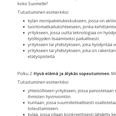
koko Suomelle?
Tutustuminen esimerkiksi
kylän monipalvelukeskukseen, jossa on aktiivis
luontomatkailukohteeseen, jonka kehittämises
yritykseen, jossa uutta teknologiaa on hyödy
työllisyyden lisäämiseksi paikallisesti.
yritykseen tai yhdistykseen, joka hyödyntää v
yritykseen tai yhdistykseen, joka on rakentanu
etätyöpisteitä
Polku 2:
Hyvä elämä ja älykäs sopeutuminen
. M
Tutustuminen esimerkiksi
yhteisölliseen yritykseen, jossa panostetaan 
ihmisten hyvinvointiin.
kuntaan, jossa suunnitelmallisesti osallisteta
toteuttamiseen.
kylää, jossa ollaan konkreettisesti lähdetty ke