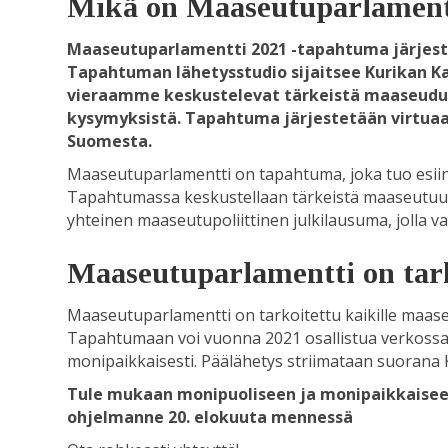
Mikä on Maaseutuparlament
Maaseutuparlamentti 2021 -tapahtuma järjestet
Tapahtuman
lähetysstudio sijaitsee Kurikan 
vieraamme keskustelevat tärkeistä maaseudun 
kysymyksistä. Tapahtuma järjestetään virtuaal
Suomesta.
Maaseutuparlamentti on tapahtuma, joka tuo esii
Tapahtumassa keskustellaan tärkeistä maaseutuun l
yhteinen maaseutupoliittinen julkilausuma, jolla v
Maaseutuparlamentti on tark
Maaseutuparlamentti on tarkoitettu kaikille maaseu
Tapahtumaan voi vuonna 2021 osallistua verkossa.
monipaikkaisesti. Päälähetys striimataan suorana
Tule mukaan monipuoliseen ja monipaikkaisee
ohjelmanne 20. elokuuta mennessä