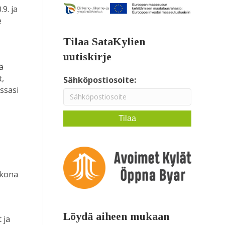
9. ja
e
Tilaa SataKylien
uutiskirje
ä
t,
Sähköpostiosoite:
ssasi
kkona
Löydä aiheen mukaan
 ja