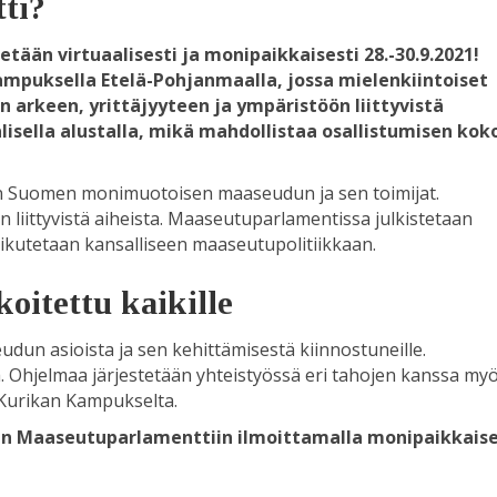
ti?
ään virtuaalisesti ja monipaikkaisesti 28.-30.9.2021!
Kampuksella Etelä-Pohjanmaalla, jossa mielenkiintoiset
arkeen, yrittäjyyteen ja ympäristöön liittyvistä
isella alustalla, mikä mahdollistaa osallistumisen kok
n Suomen monimuotoisen maaseudun ja sen toimijat.
iittyvistä aiheista. Maaseutuparlamentissa julkistetaan
aikutetaan kansalliseen maaseutupolitiikkaan.
oitettu kaikille
dun asioista ja sen kehittämisestä kiinnostuneille.
 Ohjelmaa järjestetään yhteistyössä eri tahojen kanssa my
 Kurikan Kampukselta.
n Maaseutuparlamenttiin ilmoittamalla monipaikkais