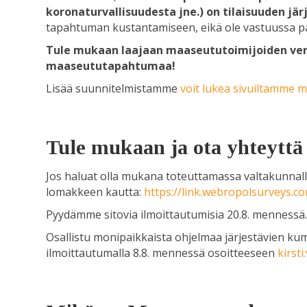
koronaturvallisuudesta jne.) on tilaisuuden jär
tapahtuman kustantamiseen, eikä ole vastuussa pai
Tule mukaan laajaan maaseututoimijoiden ve
maaseututapahtumaa!
Lisää suunnitelmistamme
voit lukea sivuiltamme m
Tule mukaan ja ota yhteyttä
Jos haluat olla mukana toteuttamassa valtakunnal
lomakkeen kautta:
https://link.webropolsurveys.
Pyydämme sitovia ilmoittautumisia 20.8. mennessä
Osallistu monipaikkaista ohjelmaa järjestävien ku
ilmoittautumalla 8.8. mennessä osoitteeseen
kirst