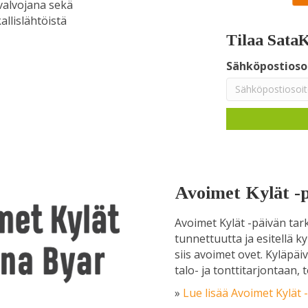
valvojana sekä
llislähtöistä
Tilaa SataK
Sähköpostioso
Avoimet Kylät -
Avoimet Kylät -päivän tar
tunnettuutta ja esitellä ky
siis avoimet ovet. Kyläpäi
talo- ja tonttitarjontaan,
»
Lue lisää Avoimet Kylät 