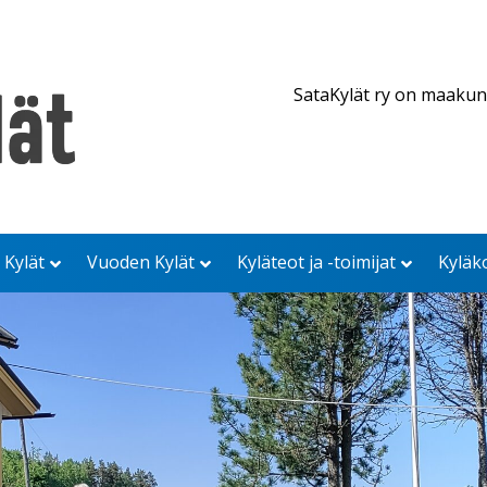
SataKylät ry on maakun
 Kylät
Vuoden Kylät
Kyläteot ja -toimijat
Kyläk