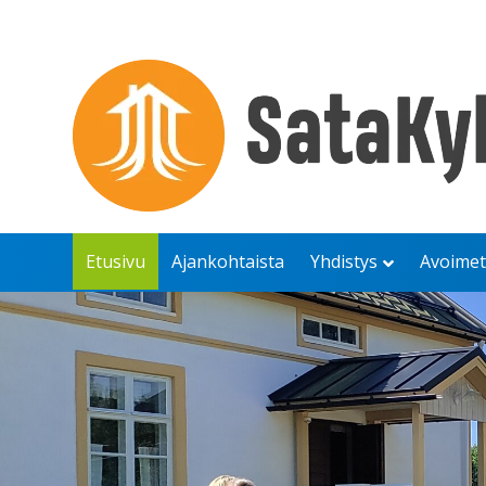
Etusivu
Ajankohtaista
Yhdistys
Avoimet