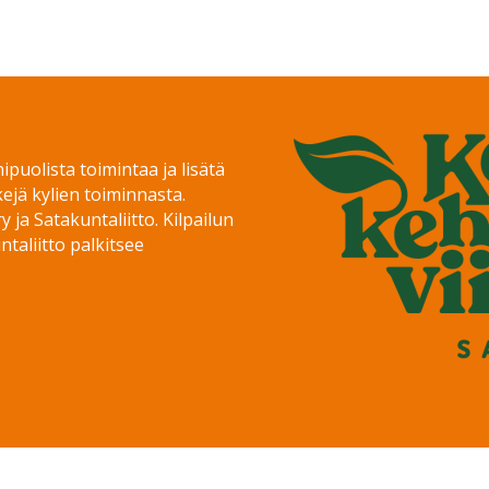
puolista toimintaa ja lisätä
jä kylien toiminnasta.
y ja Satakuntaliitto. Kilpailun
taliitto palkitsee