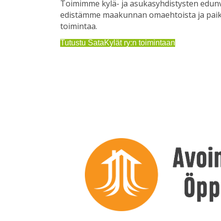
Toimimme kylä- ja asukasyhdistysten edun
edistämme maakunnan omaehtoista ja paika
toimintaa.
Tutustu SataKylät ry:n toimintaan