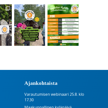
Ajankohtaista
Varautumisen webinaari 25.8. klo
17.30
Maakunnallinen kyläpäivä