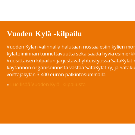
Vuoden Kylä -kilpailu
Vuoden Kylän valinnalla halutaan nostaa esiin kylien moni
kylätoiminnan tunnettavuutta sekä saada hyviä esimerkke
Vuosittaisen kilpailun järjestävät yhteistyössä SataKylät r
käytännön organisoinnista vastaa SataKylät ry, ja Satakun
voittajakylän 3 400 euron palkintosummalla.
»
Lue lisää Vuoden Kylä -kilpailusta