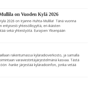
Mullila on Vuoden Kylä 2026
ylä 2026 on Irjanne-Huhta-Mullila! Tänä vuonna
 erityisesti yhteisöllisyyttä, eri-ikäisten
ntää sekä yhteistyötä. Eurajoen Ylisenpään
illaan rakentumassa kyläradioverkosto, ja samalla
toimintaan varaviestintäjärjestelmänä kasvaa. Tästä
töön -hanke järjestää kyläradioinfon, jonka vetää