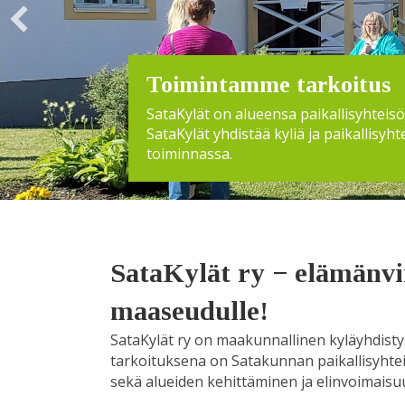
Toimintamme tarkoitus
SataKylät on alueensa paikallisyhteis
SataKylät yhdistää kyliä ja paikallisyh
toiminnassa.
SataKylät ry − elämänv
maaseudulle!
SataKylät ry on maakunnallinen kyläyhdisty
tarkoituksena on Satakunnan paikallisyhte
sekä alueiden kehittäminen ja elinvoimais