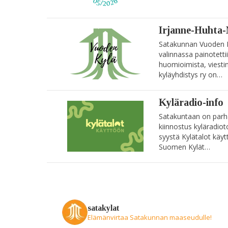
Irjanne-Huhta-
Satakunnan Vuoden K
valinnassa painotettiin
huomioimista, viesti
kyläyhdistys ry on…
Kyläradio-info
Satakuntaan on parha
kiinnostus kyläradio
syystä Kylätalot käyt
Suomen Kylät…
satakylat
Elämänvirtaa Satakunnan maaseudulle!