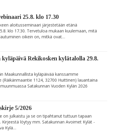
binaari 25.8. klo 17.30
keen aloitusseminaari järjestetään etänä
25.8. klo 17.30. Tervetuloa mukaan kuulemaan, mitä
varautuminen oikein on, mitkä ovat…
kyläpäivä Rekikosken kylätalolla 29.8.
än Maakunnallista kyläpäivää kanssamme
le (Räikänmaantie 1124, 32700 Huittinen) lauantaina
sa muunmuassa Satakunnan Vuoden Kylän 2026
skirje 5/2026
 on julkaistu ja se on tipahtanut tuttuun tapaan
n. Kirjeestä löytyy mm. Satakunnan Avoimet Kylät -
uva Kylä…