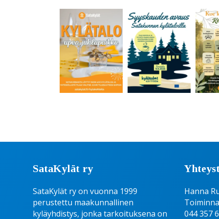
SataKylät ry
Yhteyst
SataKylät ry on vuonna 1999
Hanna R
perustettu maakunnallinen
Toiminna
kyläyhdistys, jonka tarkoituksena on
044 357 