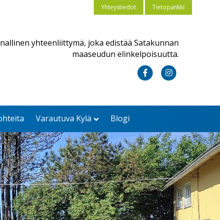
Yhteystiedot
Tietopankki
nallinen yhteenliittymä, joka edistää Satakunnan
maaseudun elinkelpoisuutta.
Facebook
Instagram
ohteita
Varautuva Kylä
Blogi