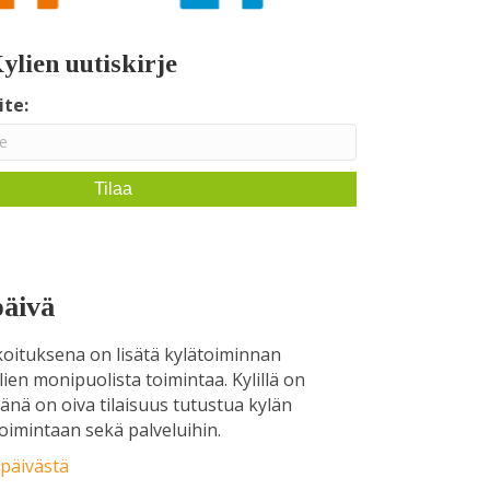
ylien uutiskirje
ite:
päivä
koituksena on lisätä kylätoiminnan
lien monipuolista toimintaa. Kylillä on
vänä on oiva tilaisuus tutustua kylän
 toimintaan sekä palveluihin.
-päivästä