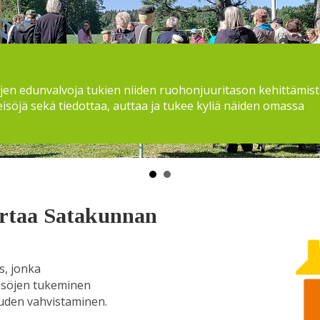
öjen edunvalvoja tukien niiden ruohonjuuritason kehittämist
teisöjä sekä tiedottaa, auttaa ja tukee kyliä näiden omassa
irtaa Satakunnan
s, jonka
isöjen tukeminen
uuden vahvistaminen.