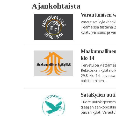
Ajankohtaista
Varautumisen we
Varautuva kylä -hank
Teamsissa tiistaina 
kyläturvallisuus ja 
Maakunnallinen 
klo 14
Tervetuloa viettämä
Rekikosken kylätalol
29.8. klo 14. Luvas
palkitseminen….
SataKylien uuti
Tuore uutiskirjeemme
tilaajien sähköpostii
päivän kylät, Varaut