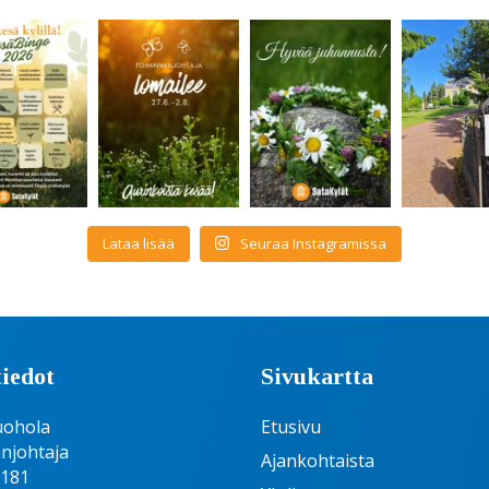
Lataa lisää
Seuraa Instagramissa
iedot
Sivukartta
uohola
Etusivu
njohtaja
Ajankohtaista
6181