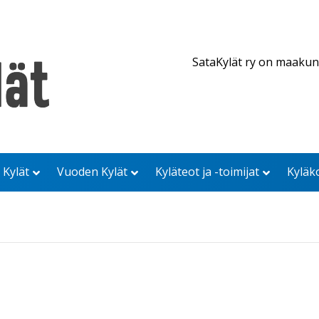
SataKylät ry on maakun
 Kylät
Vuoden Kylät
Kyläteot ja -toimijat
Kyläk