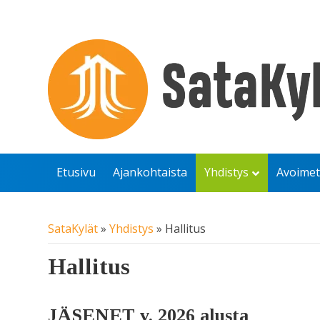
Etusivu
Ajankohtaista
Yhdistys
Avoimet
SataKylät
»
Yhdistys
»
Hallitus
Hallitus
JÄSENET v. 2026 alusta