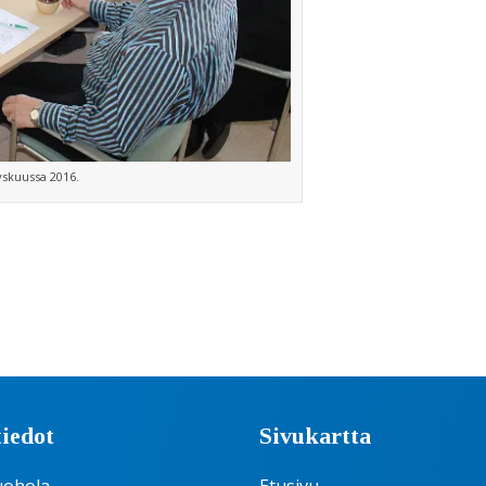
yskuussa 2016.
iedot
Sivukartta
uohola
Etusivu