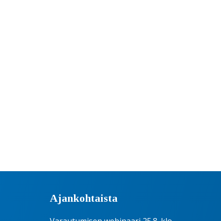
Ajankohtaista
Varautumisen webinaari 25.8. klo