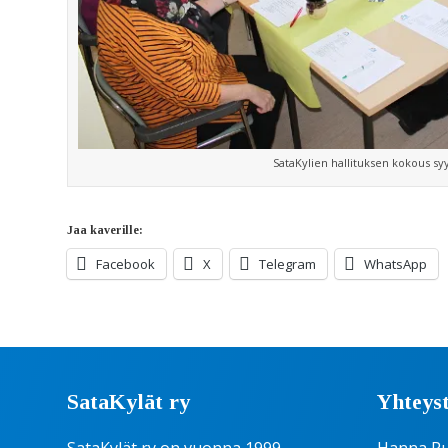
SataKylien hallituksen kokous sy
Jaa kaverille:
Facebook
X
Telegram
WhatsApp
SataKylät ry
Yhteyst
SataKylät ry on vuonna 1999
Hanna R