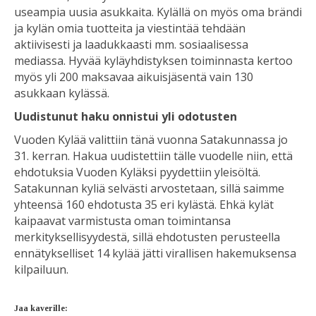
useampia uusia asukkaita. Kylällä on myös oma brändi
ja kylän omia tuotteita ja viestintää tehdään
aktiivisesti ja laadukkaasti mm. sosiaalisessa
mediassa. Hyvää kyläyhdistyksen toiminnasta kertoo
myös yli 200 maksavaa aikuisjäsentä vain 130
asukkaan kylässä.
Uudistunut haku onnistui yli odotusten
Vuoden Kylää valittiin tänä vuonna Satakunnassa jo
31. kerran. Hakua uudistettiin tälle vuodelle niin, että
ehdotuksia Vuoden Kyläksi pyydettiin yleisöltä.
Satakunnan kyliä selvästi arvostetaan, sillä saimme
yhteensä 160 ehdotusta 35 eri kylästä. Ehkä kylät
kaipaavat varmistusta oman toimintansa
merkityksellisyydestä, sillä ehdotusten perusteella
ennätykselliset 14 kylää jätti virallisen hakemuksensa
kilpailuun.
Jaa kaverille: