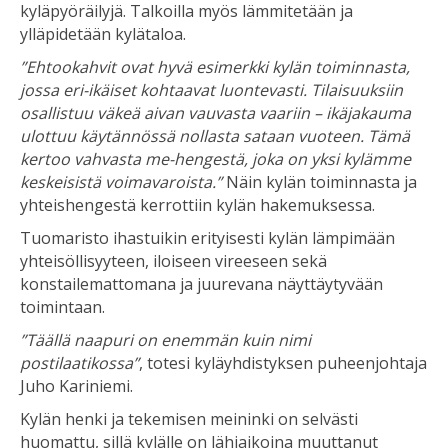
kyläpyöräilyjä. Talkoilla myös lämmitetään ja
ylläpidetään kylätaloa.
”Ehtookahvit ovat hyvä esimerkki kylän toiminnasta,
jossa eri-ikäiset kohtaavat luontevasti. Tilaisuuksiin
osallistuu väkeä aivan vauvasta vaariin – ikäjakauma
ulottuu käytännössä nollasta sataan vuoteen. Tämä
kertoo vahvasta me-hengestä, joka on yksi kylämme
keskeisistä voimavaroista.”
Näin kylän toiminnasta ja
yhteishengestä kerrottiin kylän hakemuksessa.
Tuomaristo ihastuikin erityisesti kylän lämpimään
yhteisöllisyyteen, iloiseen vireeseen sekä
konstailemattomana ja juurevana näyttäytyvään
toimintaan.
”Täällä naapuri on enemmän kuin nimi
postilaatikossa”
, totesi kyläyhdistyksen puheenjohtaja
Juho Kariniemi.
Kylän henki ja tekemisen meininki on selvästi
huomattu, sillä kylälle on lähiaikoina muuttanut