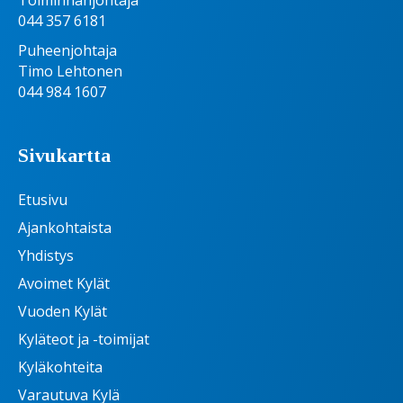
Toiminnanjohtaja
044 357 6181
Puheenjohtaja
Timo Lehtonen
044 984 1607
Sivukartta
Etusivu
Ajankohtaista
Yhdistys
Avoimet Kylät
Vuoden Kylät
Kyläteot ja -toimijat
Kyläkohteita
Varautuva Kylä