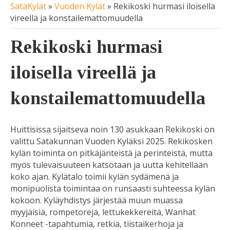
SataKylät
»
Vuoden Kylät
»
Rekikoski hurmasi iloisella
vireellä ja konstailemattomuudella
Rekikoski hurmasi
iloisella vireellä ja
konstailemattomuudella
Huittisissa sijaitseva noin 130 asukkaan Rekikoski on
valittu Satakunnan Vuoden Kyläksi 2025. Rekikosken
kylän toiminta on pitkäjänteistä ja perinteistä, mutta
myös tulevaisuuteen katsotaan ja uutta kehitellään
koko ajan. Kylätalo toimii kylän sydämenä ja
monipuolista toimintaa on runsaasti suhteessa kylän
kokoon. Kyläyhdistys järjestää muun muassa
myyjäisiä, rompetoreja, lettukekkereitä, Wanhat
Konneet -tapahtumia, retkiä, tiistaikerhoja ja