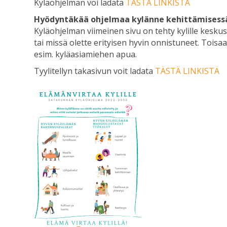
Kyläohjelman voi ladata
TÄSTÄ LINKISTÄ
Hyödyntäkää ohjelmaa kylänne kehittämisessä
Kyläohjelman viimeinen sivu on tehty kylille keskust
tai missä olette erityisen hyvin onnistuneet. Toisaal
esim. kyläasiamiehen apua.
Tyylitellyn takasivun voit ladata
TÄSTÄ LINKISTÄ