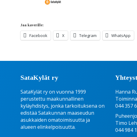
Jaa kaverille:
Facebook
X
Telegram
WhatsApp
SataKylät ry
Yhteyst
SataKylät ry on vuonna 1999
Hanna R
perustettu maakunnallinen
Toiminna
kyläyhdistys, jonka tarkoituksena on
044 357 
edistää Satakunnan maaseudun
Puheenjo
asukkaiden omatoimisuutta ja
Timo Le
alueen elinkelpoisuutta.
044 984 