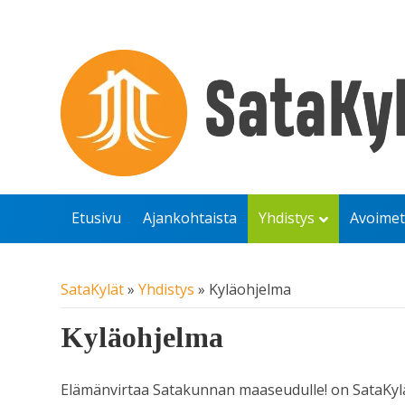
Etusivu
Ajankohtaista
Yhdistys
Avoimet
SataKylät
»
Yhdistys
»
Kyläohjelma
Kyläohjelma
Elämänvirtaa Satakunnan maaseudulle! on SataKylä