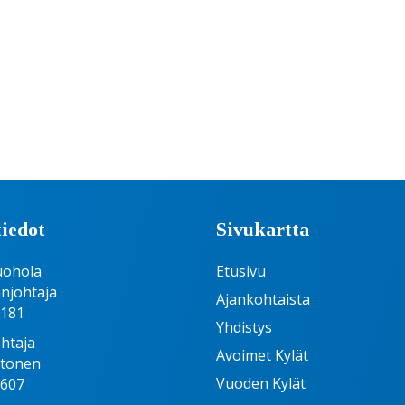
iedot
Sivukartta
uohola
Etusivu
njohtaja
Ajankohtaista
6181
Yhdistys
htaja
Avoimet Kylät
htonen
Vuoden Kylät
1607