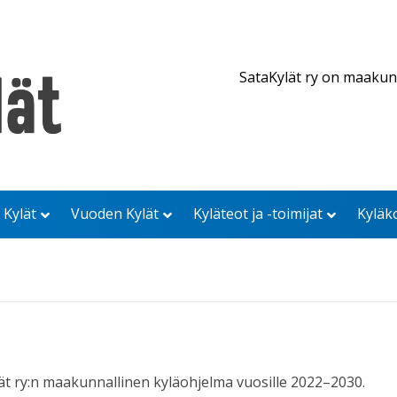
SataKylät ry on maakun
 Kylät
Vuoden Kylät
Kyläteot ja -toimijat
Kyläk
t ry:n maakunnallinen kyläohjelma vuosille 2022–2030.