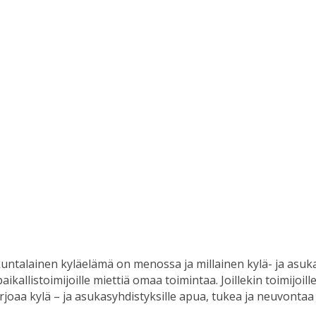
talainen kyläelämä on menossa ja millainen kylä- ja asukasy
allistoimijoille miettiä omaa toimintaa. Joillekin toimijoille
rjoaa kylä – ja asukasyhdistyksille apua, tukea ja neuvontaa