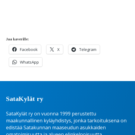
Jaa kaverille:
Facebook
X
Telegram
WhatsApp
SataKylät ry
SataKylät ry on vuonna 1999 perustettu
maakunnallinen kyläyhdistys, jonka tarkoituksena on
edistää Satakunnan maaseudun asukkaiden
omatoimisuutta ja alueen elinkelpoisuutta.