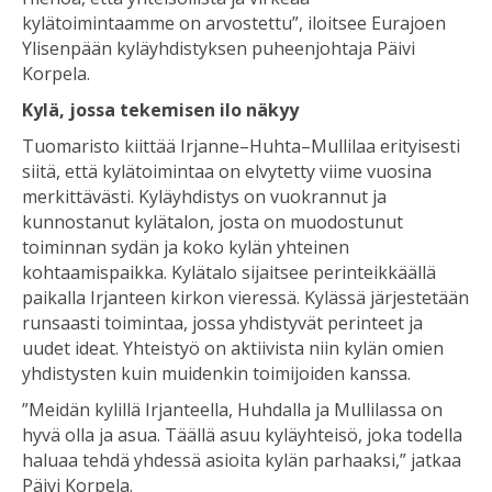
kylätoimintaamme on arvostettu”, iloitsee Eurajoen
Ylisenpään kyläyhdistyksen puheenjohtaja Päivi
Korpela.
Kylä, jossa tekemisen ilo näkyy
Tuomaristo kiittää Irjanne–Huhta–Mullilaa erityisesti
siitä, että kylätoimintaa on elvytetty viime vuosina
merkittävästi. Kyläyhdistys on vuokrannut ja
kunnostanut kylätalon, josta on muodostunut
toiminnan sydän ja koko kylän yhteinen
kohtaamispaikka. Kylätalo sijaitsee perinteikkäällä
paikalla Irjanteen kirkon vieressä. Kylässä järjestetään
runsaasti toimintaa, jossa yhdistyvät perinteet ja
uudet ideat. Yhteistyö on aktiivista niin kylän omien
yhdistysten kuin muidenkin toimijoiden kanssa.
”Meidän kylillä Irjanteella, Huhdalla ja Mullilassa on
hyvä olla ja asua. Täällä asuu kyläyhteisö, joka todella
haluaa tehdä yhdessä asioita kylän parhaaksi,” jatkaa
Päivi Korpela.