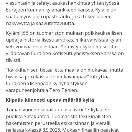
viestintään ja tehnyt asukashankintaa yhteistyössä
Eurajoen kunnan kylähankkeen kanssa. Kylälle on
saatu myös uusi opastetaulu, joka tukee alueen
näkyvyyttä ja saavutettavuutta.
Kylämiljöö on tuomariston mukaan poikkeuksellisen
upea ja historiallisesti arvokas, mikä vahvistaa kylän
vetovoimaa entisestään. Yhteistyö kylän museoita
ylläpitävän Eurajoen Kotiseutuyhdistyksen kanssa on
tiivistä.
”Kaikkihan sen tietää, että maalla on mukavaa, mutta
hyvässä porukassa on mukavampaa!” kiteyttää
Eurajoen Ylisenpään kyläyhdistyksen
varapuheenjohtaja Tero Tenlen.
Kilpailu kiinnosti upeaa määrää kyliä
Tämän vuoden kilpailuun osallistui 13 kylää eri
puolilta Satakuntaa. Tuomaristo teki kirjallisten
hakemusten perusteella esikarsinnan ja vieraili
neljässä kylässä 8.5.2026. Mukaan finaaliin pääsivät