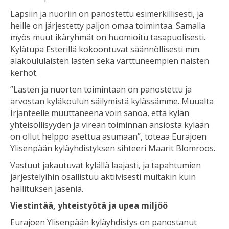
Lapsiin ja nuoriin on panostettu esimerkillisesti, ja
heille on järjestetty paljon omaa toimintaa. Samalla
myös muut ikäryhmät on huomioitu tasapuolisesti.
Kylätupa Esterillä kokoontuvat säännöllisesti mm.
alakoululaisten lasten sekä varttuneempien naisten
kerhot.
”Lasten ja nuorten toimintaan on panostettu ja
arvostan kyläkoulun säilymistä kylässämme. Muualta
Irjanteelle muuttaneena voin sanoa, että kylän
yhteisöllisyyden ja vireän toiminnan ansiosta kylään
on ollut helppo asettua asumaan”, toteaa Eurajoen
Ylisenpään kyläyhdistyksen sihteeri Maarit Blomroos.
Vastuut jakautuvat kylällä laajasti, ja tapahtumien
järjestelyihin osallistuu aktiivisesti muitakin kuin
hallituksen jäseniä.
Viestintää, yhteistyötä ja upea miljöö
Eurajoen Ylisenpään kyläyhdistys on panostanut