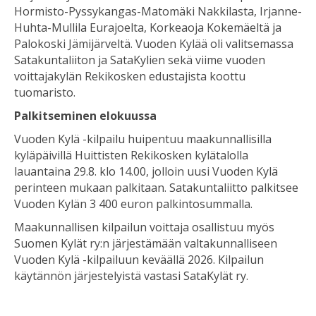
Hormisto-Pyssykangas-Matomäki Nakkilasta, Irjanne-
Huhta-Mullila Eurajoelta, Korkeaoja Kokemäeltä ja
Palokoski Jämijärveltä. Vuoden Kylää oli valitsemassa
Satakuntaliiton ja SataKylien sekä viime vuoden
voittajakylän Rekikosken edustajista koottu
tuomaristo.
Palkitseminen elokuussa
Vuoden Kylä -kilpailu huipentuu maakunnallisilla
kyläpäivillä Huittisten Rekikosken kylätalolla
lauantaina 29.8. klo 14.00, jolloin uusi Vuoden Kylä
perinteen mukaan palkitaan. Satakuntaliitto palkitsee
Vuoden Kylän 3 400 euron palkintosummalla.
Maakunnallisen kilpailun voittaja osallistuu myös
Suomen Kylät ry:n järjestämään valtakunnalliseen
Vuoden Kylä -kilpailuun keväällä 2026. Kilpailun
käytännön järjestelyistä vastasi SataKylät ry.