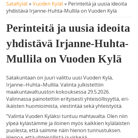
SataKylät
»
Vuoden Kylät
»
Perinteitä ja uusia ideoita
yhdistävä Irjanne-Huhta-Mullila on Vuoden Kylä
Perinteitä ja uusia ideoita
yhdistävä Irjanne-Huhta-
Mullila on Vuoden Kylä
Satakuntaan on juuri valittu uusi Vuoden Kylä,
Irjanne–Huhta–Mullila. Valinta julkistettiin
maakuntavaltuuston kokouksessa 29.5.2026.
Valinnassa painotettiin erityisesti yhteisöllisyyttä, eri-
ikäisten huomioimista, viestintää sekä yhteistyötä.
”Valinta Vuoden Kyläksi tuntuu mahtavalta. Olen niin
ylpeä kylästämme ja iloinen myös kaikkien kyläläisten
puolesta, että saimme näin hienon tunnustuksen.
Hienoa, että yhteisöllistä ja virkeää