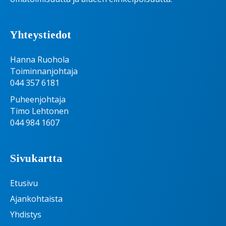
Yhteystiedot
Hanna Ruohola
Toiminnanjohtaja
044 357 6181
Puheenjohtaja
Timo Lehtonen
044 984 1607
Sivukartta
Etusivu
Ajankohtaista
Yhdistys