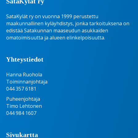
SataKylät ry
SataKylät ry on vuonna 1999 perustettu
maakunnallinen kyläyhdistys, jonka tarkoituksena on
edistää Satakunnan maaseudun asukkaiden
omatoimisuutta ja alueen elinkelpoisuutta.
Yhteystiedot
Hanna Ruohola
Toiminnanjohtaja
044 357 6181
Puheenjohtaja
Timo Lehtonen
044 984 1607
Sivukartta