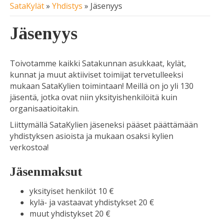
SataKylät
»
Yhdistys
»
Jäsenyys
Jäsenyys
Toivotamme kaikki Satakunnan asukkaat, kylät,
kunnat ja muut aktiiviset toimijat tervetulleeksi
mukaan SataKylien toimintaan! Meillä on jo yli 130
jäsentä, jotka ovat niin yksityishenkilöitä kuin
organisaatioitakin.
Liittymällä SataKylien jäseneksi pääset päättämään
yhdistyksen asioista ja mukaan osaksi kylien
verkostoa!
Jäsenmaksut
yksityiset henkilöt 10 €
kylä- ja vastaavat yhdistykset 20 €
muut yhdistykset 20 €