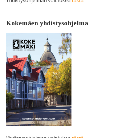
Yhdistysohjelman voit lukea
tästä
.
Kokemäen yhdistysohjelma