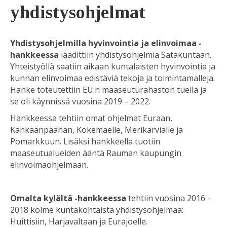
yhdistysohjelmat
Yhdistysohjelmilla hyvinvointia ja elinvoimaa -
hankkeessa
laadittiin yhdistysohjelmia Satakuntaan.
Yhteistyöllä saatiin aikaan kuntalaisten hyvinvointia ja
kunnan elinvoimaa edistäviä tekoja ja toimintamalleja.
Hanke toteutettiin EU:n maaseuturahaston tuella ja
se oli käynnissä vuosina 2019 – 2022.
Hankkeessa tehtiin omat ohjelmat Euraan,
Kankaanpäähän, Kokemäelle, Merikarvialle ja
Pomarkkuun. Lisäksi hankkeella tuotiin
maaseutualueiden ääntä Rauman kaupungin
elinvoimaohjelmaan.
Omalta kylältä -hankkeessa
tehtiin vuosina 2016 –
2018 kolme kuntakohtaista yhdistysohjelmaa:
Huittisiin, Harjavaltaan ja Eurajoelle.