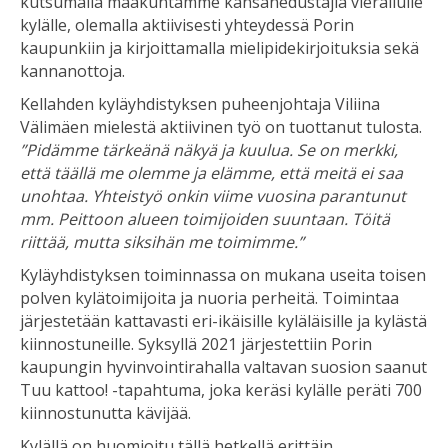
kutsumalla maakuntamme kansanedustajia vierailulle
kylälle, olemalla aktiivisesti yhteydessä Porin
kaupunkiin ja kirjoittamalla mielipidekirjoituksia sekä
kannanottoja.
Kellahden kyläyhdistyksen puheenjohtaja Viliina
Välimäen mielestä aktiivinen työ on tuottanut tulosta.
”Pidämme tärkeänä näkyä ja kuulua. Se on merkki,
että täällä me olemme ja elämme, että meitä ei saa
unohtaa. Yhteistyö onkin viime vuosina parantunut
mm. Peittoon alueen toimijoiden suuntaan. Töitä
riittää, mutta siksihän me toimimme.”
Kyläyhdistyksen toiminnassa on mukana useita toisen
polven kylätoimijoita ja nuoria perheitä. Toimintaa
järjestetään kattavasti eri-ikäisille kyläläisille ja kylästä
kiinnostuneille. Syksyllä 2021 järjestettiin Porin
kaupungin hyvinvointirahalla valtavan suosion saanut
Tuu kattoo! -tapahtuma, joka keräsi kylälle peräti 700
kiinnostunutta kävijää.
Kylällä on huomioitu tällä hetkellä erittäin