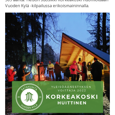
Vuoden Kylä -kilpailussa erikoismaininnalla.