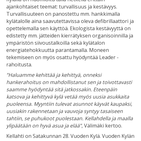
ajankohtaiset teemat: turvallisuus ja kestävyys.
Turvallisuuteen on panostettu mm. hankkimalla
kylätalolle aina saavutettavissa oleva defibrillaattori ja
opettelemalla sen käyttöä. Ekologista kestävyyttä on
edistetty mm. jätteiden kierrätyksen organisoinnilla ja
ympäristön siivoustalkoilla sekä kylätalon
energiatehokkuutta parantamalla. Moneen
tekemiseen on myös osattu hyödyntää Leader -
rahoitusta.
”Haluamme kehittää ja kehittyä, onneksi
hankerahoitus on mahdollistanut sen ja toivottavasti
saamme hyödyntää sitä jatkossakin. Eteenpäin
katsova ja kehittyvä kylä vetää myös uusia asukkaita
puoleensa. Myyntiin tulevat asunnot käyvät kaupaksi,
uusiakin rakennetaan ja vauvoja syntyy tasaiseen
tahtiin, se puhukoot puolestaan. Kellahdella ja maalla
ylipäätään on hyvä asua ja elää”
, Välimäki kertoo.
Kellahti on Satakunnan 28. Vuoden Kylä. Vuoden Kylän