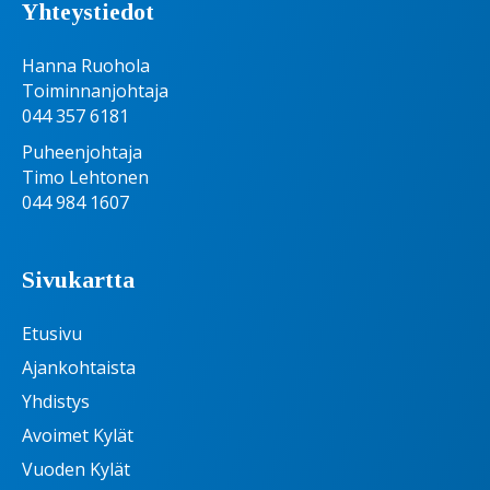
Yhteystiedot
Hanna Ruohola
Toiminnanjohtaja
044 357 6181
Puheenjohtaja
Timo Lehtonen
044 984 1607
Sivukartta
Etusivu
Ajankohtaista
Yhdistys
Avoimet Kylät
Vuoden Kylät