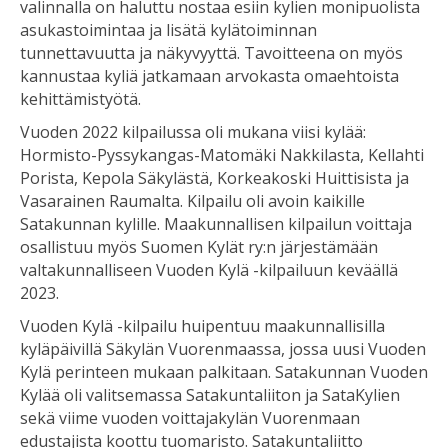
valinnalla on haluttu nostaa esiin kylien monipuolista
asukastoimintaa ja lisätä kylätoiminnan
tunnettavuutta ja näkyvyyttä. Tavoitteena on myös
kannustaa kyliä jatkamaan arvokasta omaehtoista
kehittämistyötä.
Vuoden 2022 kilpailussa oli mukana viisi kylää:
Hormisto-Pyssykangas-Matomäki Nakkilasta, Kellahti
Porista, Kepola Säkylästä, Korkeakoski Huittisista ja
Vasarainen Raumalta. Kilpailu oli avoin kaikille
Satakunnan kylille. Maakunnallisen kilpailun voittaja
osallistuu myös Suomen Kylät ry:n järjestämään
valtakunnalliseen Vuoden Kylä -kilpailuun keväällä
2023.
Vuoden Kylä -kilpailu huipentuu maakunnallisilla
kyläpäivillä Säkylän Vuorenmaassa, jossa uusi Vuoden
Kylä perinteen mukaan palkitaan. Satakunnan Vuoden
Kylää oli valitsemassa Satakuntaliiton ja SataKylien
sekä viime vuoden voittajakylän Vuorenmaan
edustajista koottu tuomaristo. Satakuntaliitto