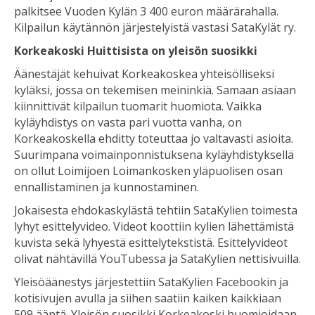
palkitsee Vuoden Kylän 3 400 euron määrärahalla.
Kilpailun käytännön järjestelyistä vastasi SataKylät ry.
Korkeakoski Huittisista on yleisön suosikki
Äänestäjät kehuivat Korkeakoskea yhteisölliseksi
kyläksi, jossa on tekemisen meininkiä. Samaan asiaan
kiinnittivät kilpailun tuomarit huomiota. Vaikka
kyläyhdistys on vasta pari vuotta vanha, on
Korkeakoskella ehditty toteuttaa jo valtavasti asioita.
Suurimpana voimainponnistuksena kyläyhdistyksellä
on ollut Loimijoen Loimankosken yläpuolisen osan
ennallistaminen ja kunnostaminen.
Jokaisesta ehdokaskylästä tehtiin SataKylien toimesta
lyhyt esittelyvideo. Videot koottiin kylien lähettämistä
kuvista sekä lyhyestä esittelytekstistä. Esittelyvideot
olivat nähtävillä YouTubessa ja SataKylien nettisivuilla.
Yleisöäänestys järjestettiin SataKylien Facebookin ja
kotisivujen avulla ja siihen saatiin kaiken kaikkiaan
509 ääntä. Yleisön suosikki Korkeakoski huomioidaan