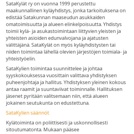
SataKylät ry on vuonna 1999 perustettu
maakunnallinen kyläyhdistys, jonka tarkoituksena on
edistää Satakunnan maaseudun asukkaiden
omatoimisuutta ja alueen elinkelpoisuutta. Yhdistys
toimii kylä- ja asukastoimintaan liittyvien yleisten ja
yhteisten asioiden edunvalvojana ja ajatusten
välittäjänä. SataKylät on myös kyläyhdistysten tai
niiden toimintaa lähellä olevien järjestöjen toimiala- ja
yhteistyöelin.
SataKylien toimintaa suunnittelee ja johtaa
syyskokouksessa vuosittain valittava yhdistyksen
puheenjohtaja ja hallitus. Yhdistyksen yleinen kokous
antaa raamit ja suuntaviivat toiminnalle. Hallituksen
jäsenet pyritään valitsemaan niin, että alueen
jokainen seutukunta on edustettuna.
SataKylien säännöt
Kylätoiminta on poliittisesti ja uskonnollisesti
sitoutumatonta. Mukaan pääsee