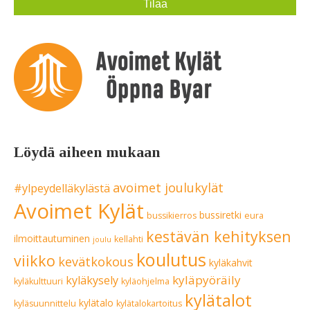
Löydä aiheen mukaan
avoimet joulukylät
#ylpeydelläkylästä
Avoimet Kylät
bussiretki
bussikierros
eura
kestävän kehityksen
ilmoittautuminen
kellahti
joulu
koulutus
viikko
kevätkokous
kyläkahvit
kyläpyöräily
kyläkysely
kyläkulttuuri
kyläohjelma
kylätalot
kylätalo
kyläsuunnittelu
kylätalokartoitus