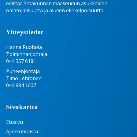
edistää Satakunnan maaseudun asukkaiden
omatoimisuutta ja alueen elinkelpoisuutta.
Yhteystiedot
Hanna Ruohola
Toiminnanjohtaja
044 357 6181
Puheenjohtaja
Timo Lehtonen
044 984 1607
Sivukartta
Etusivu
Ajankohtaista