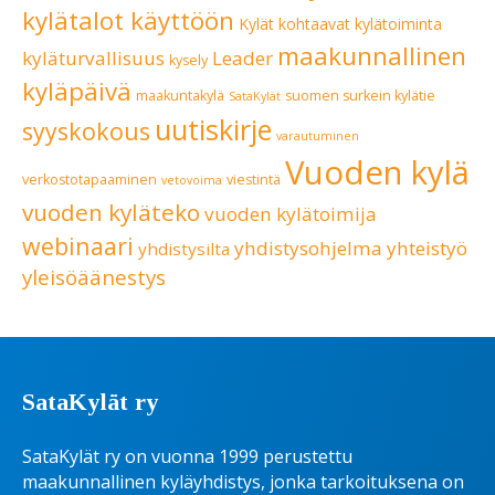
kylätalot käyttöön
Kylät kohtaavat
kylätoiminta
maakunnallinen
kyläturvallisuus
Leader
kysely
kyläpäivä
maakuntakylä
suomen surkein kylätie
SataKylät
uutiskirje
syyskokous
varautuminen
Vuoden kylä
verkostotapaaminen
viestintä
vetovoima
vuoden kyläteko
vuoden kylätoimija
webinaari
yhdistysohjelma
yhteistyö
yhdistysilta
yleisöäänestys
SataKylät ry
SataKylät ry on vuonna 1999 perustettu
maakunnallinen kyläyhdistys, jonka tarkoituksena on