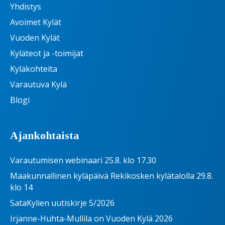
Yhdistys
Avoimet Kylät
Vuoden Kylät
Kyläteot ja -toimijat
Kyläkohteita
Varautuva Kylä
Blogi
Ajankohtaista
Varautumisen webinaari 25.8. klo 17.30
Maakunnallinen kyläpäivä Rekikosken kylätalolla 29.8.
klo 14
SataKylien uutiskirje 5/2026
Irjanne-Huhta-Mullila on Vuoden Kylä 2026