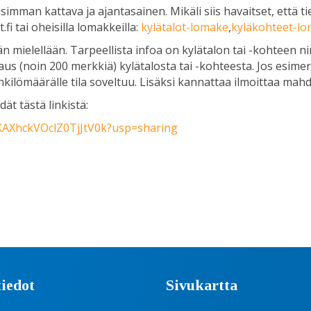
simman kattava ja ajantasainen. Mikäli siis havaitset, että t
fi tai oheisilla lomakkeilla:
kylätalot-lomake
,
kyläkohteet-l
 mielellään. Tarpeellista infoa on kylätalon tai -kohteen ni
uvaus (noin 200 merkkiä) kylätalosta tai -kohteesta. Jos esi
henkilömäärälle tila soveltuu. Lisäksi kannattaa ilmoittaa mahd
ät tästä linkistä:
EKAXhckVOclZ0TjJtV0k?usp=sharing
iedot
Sivukartta