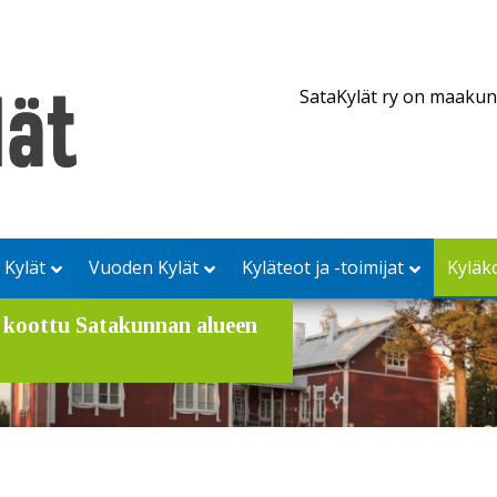
SataKylät ry on maakun
 Kylät
Vuoden Kylät
Kyläteot ja -toimijat
Kyläk
n koottu Satakunnan alueen