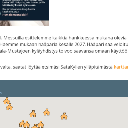
1.
Messuilla esittelemme kaikkia hankkeessa mukana olevia ky
n. Haemme mukaan hääparia kesälle 2027. Hääpari saa veloi
tala-Mustajoen kyläyhdistys toivoo saavansa omaan käyttöön
ivalta, saatat löytää etsimäsi SataKylien ylläpitämästä
kartta