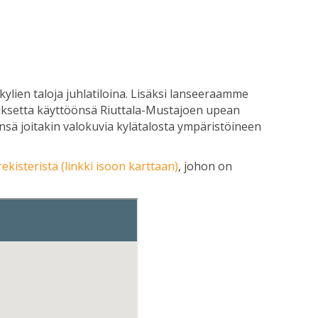
lien taloja juhlatiloina. Lisäksi lanseeraamme
tuksetta käyttöönsä Riuttala-Mustajoen upean
sä joitakin valokuvia kylätalosta ympäristöineen
rekisteristä (linkki isoon karttaan)
, johon on