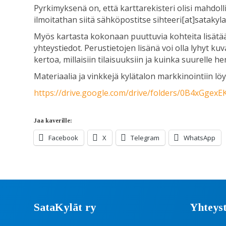
Pyrkimyksenä on, että karttarekisteri olisi mahdolli
ilmoitathan siitä sähköpostitse sihteeri[at]satakylat.
Myös kartasta kokonaan puuttuvia kohteita lisätään
yhteystiedot. Perustietojen lisänä voi olla lyhyt k
kertoa, millaisiin tilaisuuksiin ja kuinka suurelle 
Materiaalia ja vinkkejä kylätalon markkinointiin löyd
https://drive.google.com/drive/folders/0B4xGgex
Jaa kaverille:
Facebook
X
Telegram
WhatsApp
SataKylät ry
Yhteyst