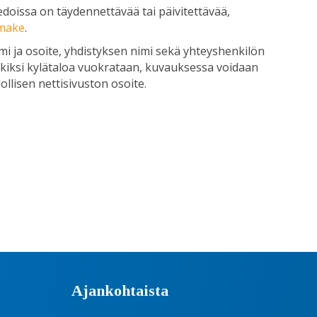
iedoissa on täydennettävää tai päivitettävää,
omake
.
mi ja osoite, yhdistyksen nimi sekä yhteyshenkilön
merkiksi kylätaloa vuokrataan, kuvauksessa voidaan
ollisen nettisivuston osoite.
Ajankohtaista