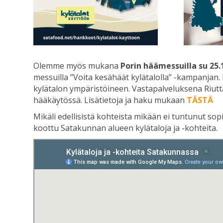
Olemme myös mukana
Porin häämessuilla su 25.
messuilla ”Voita kesähäät kylätalolla” -kampanja
kylätalon ympäristöineen. Vastapalveluksena Riut
hääkäytössä. Lisätietoja ja haku mukaan
TÄSTÄ
Mikäli edellisistä kohteista mikään ei tuntunut sop
koottu Satakunnan alueen kylätaloja ja -kohteita.