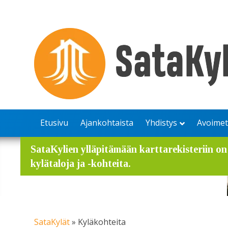
Etusivu
Ajankohtaista
Yhdistys
Avoimet
SataKylien ylläpitämään karttarekisteriin o
kylätaloja ja -kohteita.
SataKylät
»
Kyläkohteita