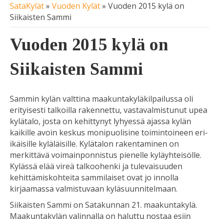
SataKylät
»
Vuoden Kylät
»
Vuoden 2015 kylä on
Siikaisten Sammi
Vuoden 2015 kylä on
Siikaisten Sammi
Sammin kylän valttina maakuntakyläkilpailussa oli
erityisesti talkoilla rakennettu, vastavalmistunut upea
kylätalo, josta on kehittynyt lyhyessä ajassa kylän
kaikille avoin keskus monipuolisine toimintoineen eri-
ikäisille kyläläisille. Kylätalon rakentaminen on
merkittävä voimainponnistus pienelle kyläyhteisölle.
Kylässä elää vireä talkoohenki ja tulevaisuuden
kehittämiskohteita sammilaiset ovat jo innolla
kirjaamassa valmistuvaan kyläsuunnitelmaan.
Siikaisten Sammi on Satakunnan 21. maakuntakylä.
Maakuntakylän valinnalla on haluttu nostaa esiin