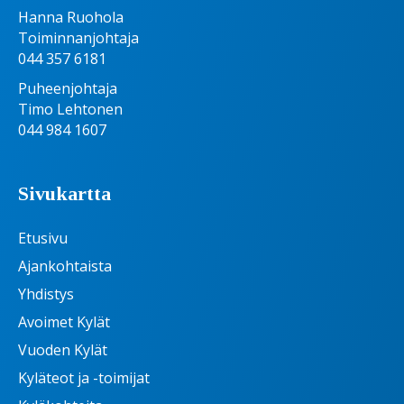
Hanna Ruohola
Toiminnanjohtaja
044 357 6181
Puheenjohtaja
Timo Lehtonen
044 984 1607
Sivukartta
Etusivu
Ajankohtaista
Yhdistys
Avoimet Kylät
Vuoden Kylät
Kyläteot ja -toimijat