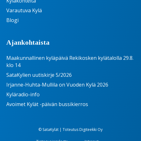
Kyläkohteita
Varautuva Kylä
Blogi
Ajankohtaista
Maakunnallinen kyläpäivä Rekikosken kylätalolla 29.8.
klo 14
SataKylien uutiskirje 5/2026
Irjanne-Huhta-Mullila on Vuoden Kylä 2026
Kyläradio-info
Avoimet Kylät -päivän bussikierros
© SataKylät | Toteutus
Digiteekki Oy