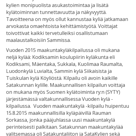
kylien monipuolista asukastoimintaa ja lisätä
kylätoiminnan tunnettavuutta ja näkyvyyttä.
Tavoitteena on myös ollut kannustaa kyliä jatkamaan
arvokasta omaehtoista kehittämistyötä. Voittajat
toivottivat kaikki tervetulleiksi osallistumaan
maalaustalkoisiin Sammissa.
Vuoden 2015 maakuntakyläkilpailussa oli mukana
neljä kylää: Kodiksamin koulupiirin kyläkunta eli
Kodiksami, Mäentaka, Sukkala, Kuolimaa Raumalta,
Luodonkylä Luvialta, Sammin kylä Siikaisista ja
Tuiskulan kylä Köyliöstä. Kilpailu oli avoin kaikille
Satakunnan kylille. Maakunnallisen kilpailun voittaja
on mukana myös Suomen kylätoiminta ry:n (SYTY)
järjestämässä valtakunnallisessa Vuoden kylä -
kilpailussa. Vuoden maakuntakylä -kilpailu huipentuu
15.8.2015 maakunnallisilla kyläpäivillä Rauman
Sorkassa, jonka pääjuhlassa uusi maakuntakylä
perinteisesti palkitaan. Satakunnan maakuntakylää
valitsemassa oli Satakuntaliiton ja SataKylien sekä