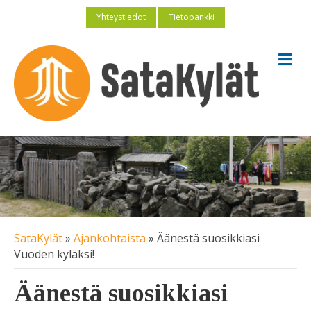
Yhteystiedot
Tietopankki
V
a
l
i
k
k
o
SataKylät
»
Ajankohtaista
»
Äänestä suosikkiasi
Vuoden kyläksi!
Äänestä suosikkiasi