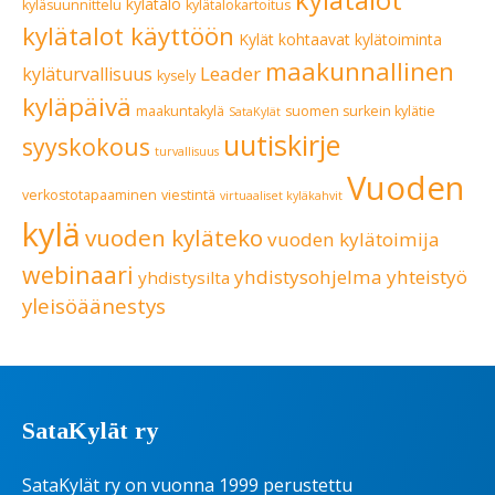
kylätalot
kylätalo
kyläsuunnittelu
kylätalokartoitus
kylätalot käyttöön
Kylät kohtaavat
kylätoiminta
maakunnallinen
Leader
kyläturvallisuus
kysely
kyläpäivä
maakuntakylä
suomen surkein kylätie
SataKylät
uutiskirje
syyskokous
turvallisuus
Vuoden
verkostotapaaminen
viestintä
virtuaaliset kyläkahvit
kylä
vuoden kyläteko
vuoden kylätoimija
webinaari
yhdistysohjelma
yhteistyö
yhdistysilta
yleisöäänestys
SataKylät ry
SataKylät ry on vuonna 1999 perustettu