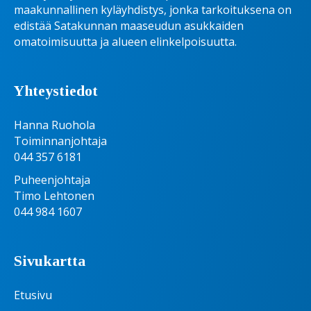
maakunnallinen kyläyhdistys, jonka tarkoituksena on
edistää Satakunnan maaseudun asukkaiden
omatoimisuutta ja alueen elinkelpoisuutta.
Yhteystiedot
Hanna Ruohola
Toiminnanjohtaja
044 357 6181
Puheenjohtaja
Timo Lehtonen
044 984 1607
Sivukartta
Etusivu