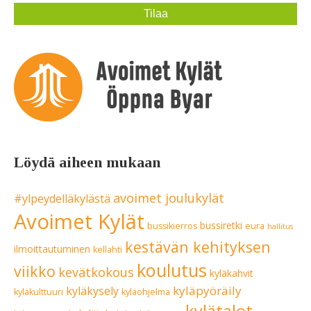
Löydä aiheen mukaan
avoimet joulukylät
#ylpeydelläkylästä
Avoimet Kylät
bussiretki
bussikierros
eura
hallitus
kestävän kehityksen
ilmoittautuminen
kellahti
koulutus
viikko
kevätkokous
kyläkahvit
kyläpyöräily
kyläkysely
kyläkulttuuri
kyläohjelma