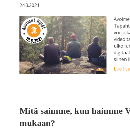
24.3.2021
Avoimet
Tapahtu
voi jul
videoit
ulkoilu
digitaal
siihen 
Lue lis
Mitä saimme, kun haimme V
mukaan?