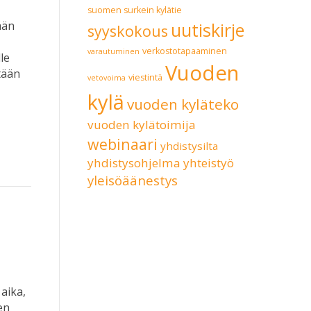
suomen surkein kylätie
ään
uutiskirje
syyskokous
verkostotapaaminen
varautuminen
le
Vuoden
tään
viestintä
vetovoima
kylä
vuoden kyläteko
vuoden kylätoimija
webinaari
yhdistysilta
yhdistysohjelma
yhteistyö
yleisöäänestys
aika,
en