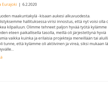
 Eurajoki
|
6.2.2020
uoden maakuntakylä -kisaan aukesi alkuvuodesta.
istyksemme hallituksessa virisi innostus, että nyt voisi olla 
kea kilpailuun. Olimme tehneet paljon hyvää työtä kylämme
den eteen paikallisella tasolla, meillä oli järjestettynä hyviä
mia vaikka kuinka ja erilaisia projekteja meneillään tai aluil
oli tunne, että kylämme oli aktiivinen ja vireä, siksi mukaan l
hyvälle…
ää