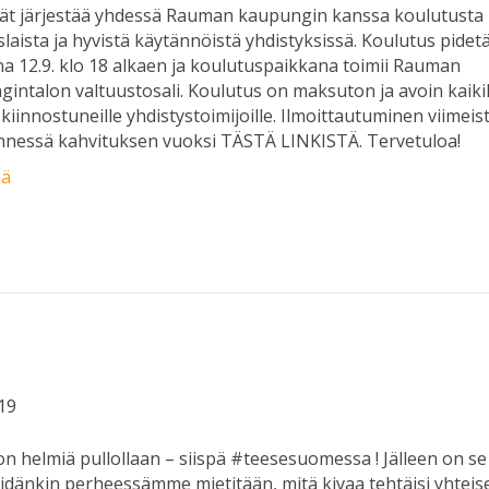
lät järjestää yhdessä Rauman kaupungin kanssa koulutusta
slaista ja hyvistä käytännöistä yhdistyksissä. Koulutus pidet
na 12.9. klo 18 alkaen ja koulutuspaikkana toimii Rauman
intalon valtuustosali. Koulutus on maksuton ja avoin kaikil
 kiinnostuneille yhdistystoimijoille. Ilmoittautuminen viimeis
nnessä kahvituksen vuoksi TÄSTÄ LINKISTÄ. Tervetuloa!
ää
019
n helmiä pullollaan – siispä #teesesuomessa ! Jälleen on se 
dänkin perheessämme mietitään, mitä kivaa tehtäisi yhteis