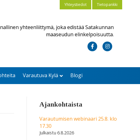
Yhteystiedot
Tietopankki
nallinen yhteenliittymä, joka edistää Satakunnan
maaseudun elinkelpoisuutta.
F
I
a
n
c
s
ohteita
Varautuva Kylä
Blogi
e
t
b
a
o
g
Ajankohtaista
o
r
k
a
Varautumisen webinaari 25.8. klo
17.30
m
6.8.2026