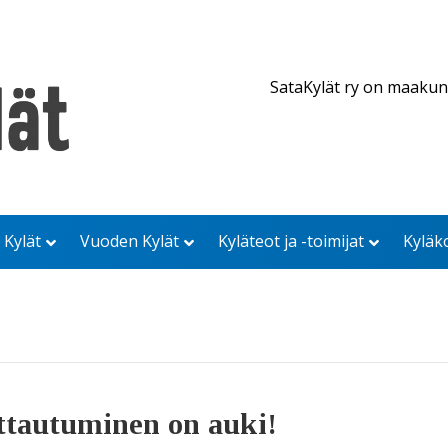
SataKylät ry on maakun
 Kylät
Vuoden Kylät
Kyläteot ja -toimijat
Kyläk
ttautuminen on auki!