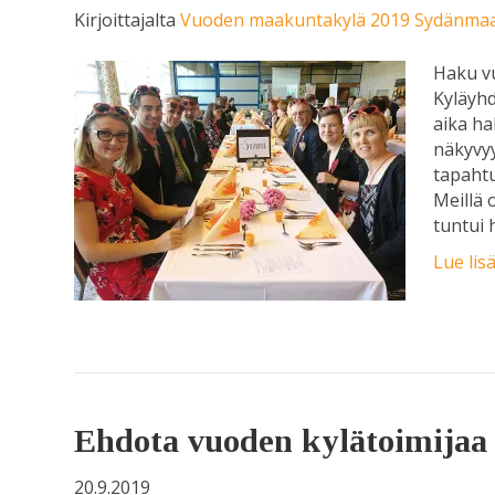
Kirjoittajalta
Vuoden maakuntakylä 2019 Sydänmaa
Haku v
Kyläyhd
aika ha
näkyvyy
tapahtu
Meillä 
tuntui 
Lue lis
Ehdota vuoden kylätoimijaa
20.9.2019