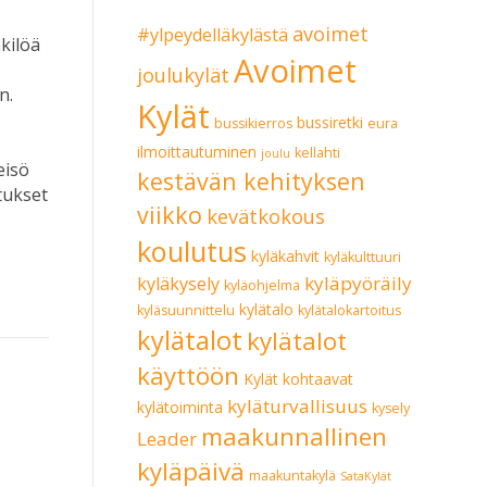
avoimet
#ylpeydelläkylästä
kilöä
Avoimet
joulukylät
n.
Kylät
bussiretki
bussikierros
eura
ilmoittautuminen
kellahti
joulu
eisö
kestävän kehityksen
tukset
viikko
kevätkokous
koulutus
kyläkahvit
kyläkulttuuri
kyläpyöräily
kyläkysely
kyläohjelma
kylätalo
kyläsuunnittelu
kylätalokartoitus
kylätalot
kylätalot
käyttöön
Kylät kohtaavat
kyläturvallisuus
kylätoiminta
kysely
maakunnallinen
Leader
kyläpäivä
maakuntakylä
SataKylät