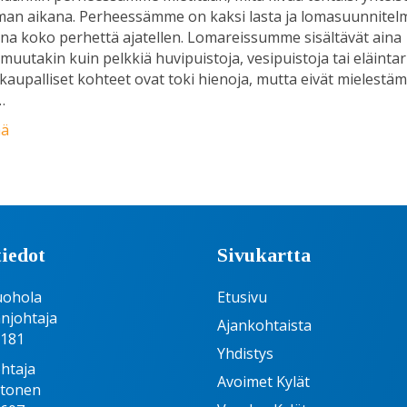
man aikana. Perheessämme on kaksi lasta ja lomasuunnitel
ina koko perhettä ajatellen. Lomareissumme sisältävät aina
 muutakin kuin pelkkiä huvipuistoja, vesipuistoja tai eläintar
kaupalliset kohteet ovat toki hienoja, mutta eivät mielest
…
ää
iedot
Sivukartta
uohola
Etusivu
njohtaja
Ajankohtaista
6181
Yhdistys
htaja
Avoimet Kylät
htonen