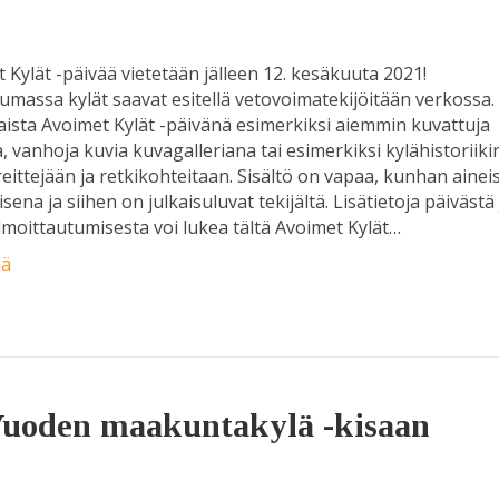
 Kylät -päivää vietetään jälleen 12. kesäkuuta 2021!
massa kylät saavat esitellä vetovoimatekijöitään verkossa.
kaista Avoimet Kylät -päivänä esimerkiksi aiemmin kuvattuja
a, vanhoja kuvia kuvagalleriana tai esimerkiksi kylähistoriiki
reittejään ja retkikohteitaan. Sisältö on vapaa, kunhan ainei
isena ja siihen on julkaisuluvat tekijältä. Lisätietoja päivästä 
ilmoittautumisesta voi lukea tältä Avoimet Kylät…
ää
uoden maakuntakylä -kisaan