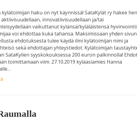
kylätoimijan haku on nyt käynnissä! SataKylät ry hakee hen
 aktiivisuudellaan, innovatiivisuudellaan ja/tai
nteisyydellään vaikuttanut kylänsä/kyläläistensä hyvinvointii
mijaa voi ehdottaa kuka tahansa. Maksimissaan yhden sivun
llusta ehdotuksesta tulee käydä ilmi kylätoimijan nimi ja
hteisö sekä ehdottajan yhteystiedot. Kylätoimijan taustayht
an SataKylien syyskokouksessa 200 euron palkinnolla! Ehdo
än toimittamaan viim. 27.10.2019 kyläasiamies Hanna
alle…
ää
 Raumalla