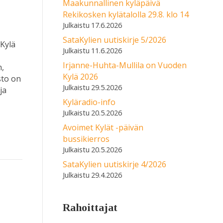
Maakunnallinen kyläpäivä
Rekikosken kylätalolla 29.8. klo 14
17.6.2026
SataKylien uutiskirje 5/2026
 Kylä
11.6.2026
Irjanne-Huhta-Mullila on Vuoden
n,
Kylä 2026
sto on
29.5.2026
ja
Kyläradio-info
20.5.2026
Avoimet Kylät -päivän
bussikierros
20.5.2026
SataKylien uutiskirje 4/2026
29.4.2026
Rahoittajat