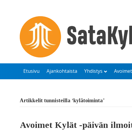
Etusivu
Ajankohtaista
Yhdistys
Avoimet
Artikkelit tunnisteilla ‘kylätoiminta’
Avoimet Kylät -päivän ilmoi