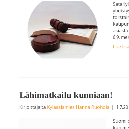
SataKy
yhdisty
torstai
kaupung
asiasta
6.9. me
Lue lis
Lähimatkailu kunniaan!
Kirjoittajalta
Kyläasiamies Hanna Ruohola
|
1.7.2
Suomi o
kun mei