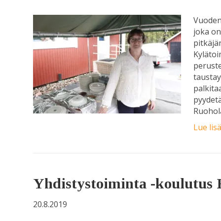
Vuoden 
joka on
pitkäjä
Kylätoi
peruste
taustay
palkita
pyydetä
Ruohol
Lue lis
Yhdistystoiminta -koulutus
20.8.2019