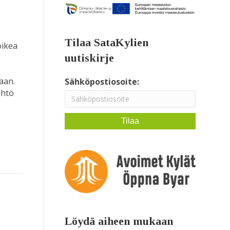
Tilaa SataKylien
oikea
uutiskirje
laan.
Sähköpostiosoite:
ähtö
Löydä aiheen mukaan