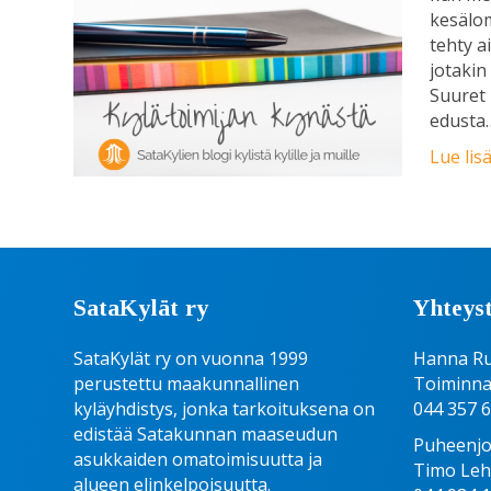
kesälo
tehty a
jotakin
Suuret 
edusta
Lue lis
SataKylät ry
Yhteyst
SataKylät ry on vuonna 1999
Hanna R
perustettu maakunnallinen
Toiminna
kyläyhdistys, jonka tarkoituksena on
044 357 
edistää Satakunnan maaseudun
Puheenjo
asukkaiden omatoimisuutta ja
Timo Le
alueen elinkelpoisuutta.