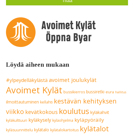
Löydä aiheen mukaan
avoimet joulukylät
#ylpeydelläkylästä
Avoimet Kylät
bussiretki
bussikierros
eura
hallitus
kestävän kehityksen
ilmoittautuminen
kellahti
koulutus
viikko
kevätkokous
kyläkahvit
kyläpyöräily
kyläkysely
kyläkulttuuri
kyläohjelma
kylätalot
kylätalo
kyläsuunnittelu
kylätalokartoitus