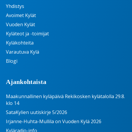
Yhdistys
Avoimet Kylät
Vuoden Kylät
Kyläteot ja -toimijat
Kyläkohteita
Varautuva Kylä
Blogi
Ajankohtaista
Maakunnallinen kyläpäivä Rekikosken kylätalolla 29.8.
klo 14
SataKylien uutiskirje 5/2026
Irjanne-Huhta-Mullila on Vuoden Kylä 2026
Kyläradio-info