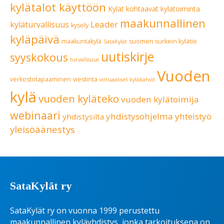
kylätalot käyttöön
Kylät kohtaavat
kylätoiminta
maakunnallinen
Leader
kyläturvallisuus
kysely
kyläpäivä
maakuntakylä
suomen surkein kylätie
SataKylät
uutiskirje
syyskokous
turvallisuus
Vuoden
verkostotapaaminen
viestintä
virtuaaliset kyläkahvit
kylä
vuoden kyläteko
vuoden kylätoimija
webinaari
yhdistysohjelma
yhteistyö
yhdistysilta
yleisöäänestys
SataKylät ry
SataKylät ry on vuonna 1999 perustettu
maakunnallinen kyläyhdistys, jonka tarkoituksena on