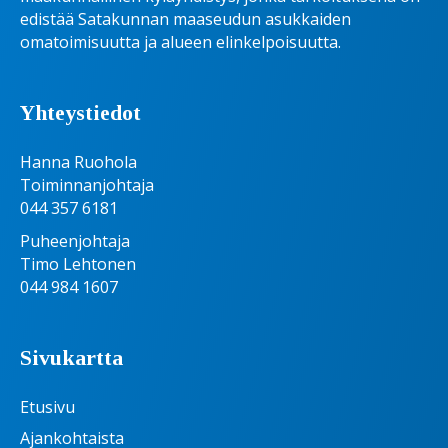
edistää Satakunnan maaseudun asukkaiden
omatoimisuutta ja alueen elinkelpoisuutta.
Yhteystiedot
Hanna Ruohola
Toiminnanjohtaja
044 357 6181
Puheenjohtaja
Timo Lehtonen
044 984 1607
Sivukartta
Etusivu
Ajankohtaista