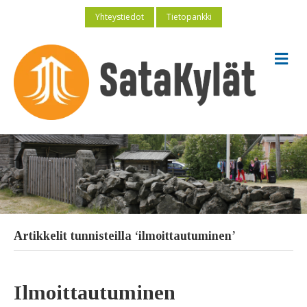
Yhteystiedot
Tietopankki
V
a
l
i
k
k
o
Artikkelit tunnisteilla ‘ilmoittautuminen’
Ilmoittautuminen