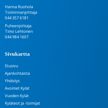
Hanna Ruohola
Toiminnanjohtaja
044 357 6181
Puheenjohtaja
Timo Lehtonen
044 984 1607
Sivukartta
Etusivu
Ajankohtaista
Yhdistys
Avoimet Kylät
Vuoden Kylät
Kyläteot ja -toimijat