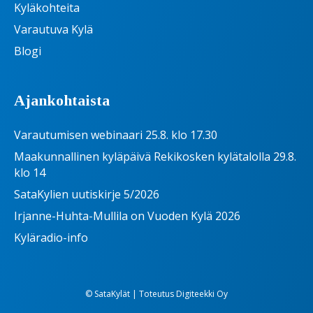
Kyläkohteita
Varautuva Kylä
Blogi
Ajankohtaista
Varautumisen webinaari 25.8. klo 17.30
Maakunnallinen kyläpäivä Rekikosken kylätalolla 29.8.
klo 14
SataKylien uutiskirje 5/2026
Irjanne-Huhta-Mullila on Vuoden Kylä 2026
Kyläradio-info
© SataKylät | Toteutus
Digiteekki Oy