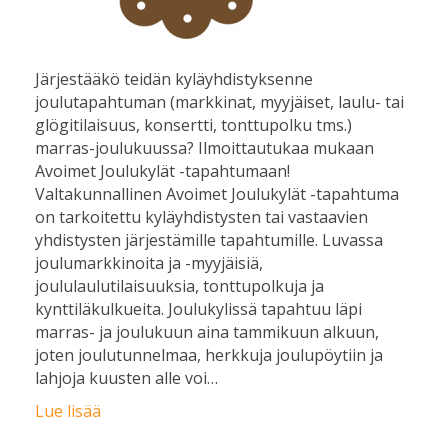
Järjestääkö teidän kyläyhdistyksenne
joulutapahtuman (markkinat, myyjäiset, laulu- tai
glögitilaisuus, konsertti, tonttupolku tms.)
marras-joulukuussa? Ilmoittautukaa mukaan
Avoimet Joulukylät -tapahtumaan!
Valtakunnallinen Avoimet Joulukylät -tapahtuma
on tarkoitettu kyläyhdistysten tai vastaavien
yhdistysten järjestämille tapahtumille. Luvassa
joulumarkkinoita ja -myyjäisiä,
joululaulutilaisuuksia, tonttupolkuja ja
kynttiläkulkueita. Joulukylissä tapahtuu läpi
marras- ja joulukuun aina tammikuun alkuun,
joten joulutunnelmaa, herkkuja joulupöytiin ja
lahjoja kuusten alle voi…
Lue lisää