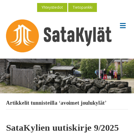
Yhteystiedot
Tietopankki
V
a
l
i
k
k
o
Artikkelit tunnisteilla ‘avoimet joulukylät’
SataKylien uutiskirje 9/2025