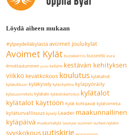
Löydä aiheen mukaan
avoimet joulukylät
#ylpeydelläkylästä
Avoimet Kylät
bussiretki
bussikierros
eura
kestävän kehityksen
ilmoittautuminen
kellahti
joulu
koulutus
viikko
kevätkokous
kyläkahvit
kyläpyöräily
kyläkysely
kyläkulttuuri
kyläohjelma
kylätalot
kylätalo
kyläsuunnittelu
kylätalokartoitus
kylätalot käyttöön
Kylät kohtaavat
kylätoiminta
maakunnallinen
kyläturvallisuus
Leader
kysely
kyläpäivä
maakuntakylä
suomen surkein kylätie
SataKylät
uutiskirje
syyskokous
varautuminen