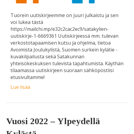
Tuorein uutiskirjeemme on juuri julkaistu ja sen
voi lukea tästä
https://mailchi.mp/e32c2cac2ec9/satakylien-
uutiskirje-1-6669361 Uutiskirjeessä mm. tulevan
verkostotapaamisen kutsu ja ohjelma, tietoa
Avoimista Joulukylistä, Suomen surkein kylätie -
kuvakilpailusta sekä Satakunnan
yhteisökeskuksen tulevista tapahtumista. Käythän
tilaamassa uutiskirjeen suoraan sähköpostiisi
etusivultamme!
Lue lisää
Vuosi 2022 – Ylpeydellä
Kylästä