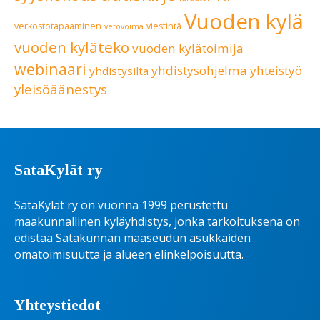
Vuoden kylä
verkostotapaaminen
viestintä
vetovoima
vuoden kyläteko
vuoden kylätoimija
webinaari
yhdistysohjelma
yhteistyö
yhdistysilta
yleisöäänestys
SataKylät ry
SataKylät ry on vuonna 1999 perustettu
maakunnallinen kyläyhdistys, jonka tarkoituksena on
edistää Satakunnan maaseudun asukkaiden
omatoimisuutta ja alueen elinkelpoisuutta.
Yhteystiedot