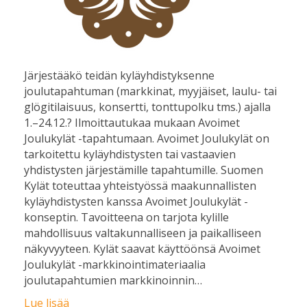
Järjestääkö teidän kyläyhdistyksenne
joulutapahtuman (markkinat, myyjäiset, laulu- tai
glögitilaisuus, konsertti, tonttupolku tms.) ajalla
1.–24.12.? Ilmoittautukaa mukaan Avoimet
Joulukylät -tapahtumaan. Avoimet Joulukylät on
tarkoitettu kyläyhdistysten tai vastaavien
yhdistysten järjestämille tapahtumille. Suomen
Kylät toteuttaa yhteistyössä maakunnallisten
kyläyhdistysten kanssa Avoimet Joulukylät -
konseptin. Tavoitteena on tarjota kylille
mahdollisuus valtakunnalliseen ja paikalliseen
näkyvyyteen. Kylät saavat käyttöönsä Avoimet
Joulukylät -markkinointimateriaalia
joulutapahtumien markkinoinnin…
Lue lisää