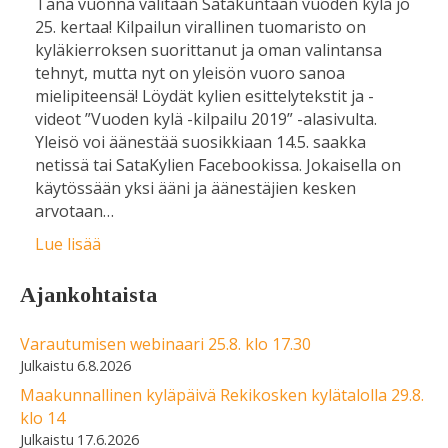
Tänä vuonna valitaan Satakuntaan vuoden kylä jo
25. kertaa! Kilpailun virallinen tuomaristo on
kyläkierroksen suorittanut ja oman valintansa
tehnyt, mutta nyt on yleisön vuoro sanoa
mielipiteensä! Löydät kylien esittelytekstit ja -
videot ”Vuoden kylä -kilpailu 2019” -alasivulta.
Yleisö voi äänestää suosikkiaan 14.5. saakka
netissä tai SataKylien Facebookissa. Jokaisella on
käytössään yksi ääni ja äänestäjien kesken
arvotaan…
Lue lisää
Ajankohtaista
Varautumisen webinaari 25.8. klo 17.30
6.8.2026
Maakunnallinen kyläpäivä Rekikosken kylätalolla 29.8.
klo 14
17.6.2026