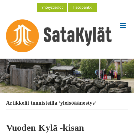
Yhteystiedot
Tietopankki
V
a
l
i
k
k
o
Artikkelit tunnisteilla ‘yleisöäänestys’
Vuoden Kylä -kisan