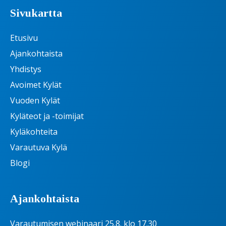
Sivukartta
Etusivu
Ajankohtaista
Yhdistys
Avoimet Kylät
Vuoden Kylät
Kyläteot ja -toimijat
Kyläkohteita
Varautuva Kylä
Blogi
Ajankohtaista
Varautumisen webinaari 25.8. klo 17.30