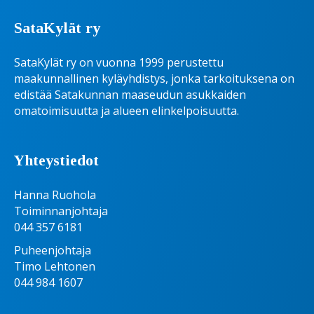
SataKylät ry
SataKylät ry on vuonna 1999 perustettu
maakunnallinen kyläyhdistys, jonka tarkoituksena on
edistää Satakunnan maaseudun asukkaiden
omatoimisuutta ja alueen elinkelpoisuutta.
Yhteystiedot
Hanna Ruohola
Toiminnanjohtaja
044 357 6181
Puheenjohtaja
Timo Lehtonen
044 984 1607