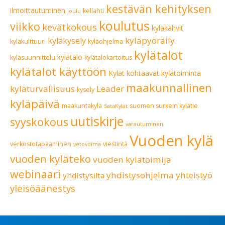
kestävän kehityksen
ilmoittautuminen
kellahti
joulu
koulutus
viikko
kevätkokous
kyläkahvit
kyläpyöräily
kyläkysely
kyläkulttuuri
kyläohjelma
kylätalot
kylätalo
kyläsuunnittelu
kylätalokartoitus
kylätalot käyttöön
Kylät kohtaavat
kylätoiminta
maakunnallinen
kyläturvallisuus
Leader
kysely
kyläpäivä
maakuntakylä
suomen surkein kylätie
SataKylät
uutiskirje
syyskokous
varautuminen
Vuoden kylä
verkostotapaaminen
viestintä
vetovoima
vuoden kyläteko
vuoden kylätoimija
webinaari
yhdistysohjelma
yhteistyö
yhdistysilta
yleisöäänestys