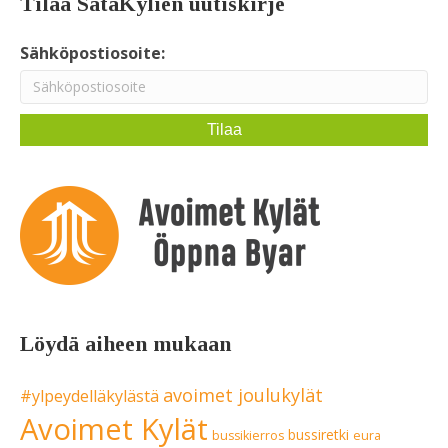
Tilaa SataKylien uutiskirje
Sähköpostiosoite:
Löydä aiheen mukaan
avoimet joulukylät
#ylpeydelläkylästä
Avoimet Kylät
bussiretki
bussikierros
eura