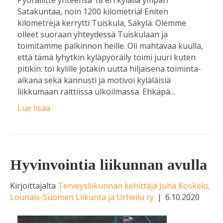
Satakuntaa, noin 1200 kilometriä! Eniten
kilometrejä kerrytti Tuiskula, Säkylä. Olemme
olleet suoraan yhteydessä Tuiskulaan ja
toimitamme palkinnon heille. Oli mahtavaa kuulla,
että tämä lyhytkin kyläpyöräily toimi juuri kuten
pitikin: toi kylille jotakin uutta hiljaisena toiminta-
aikana sekä kannusti ja motivoi kyläläisiä
liikkumaan raittiissa ulkoilmassa. Ehkäpä…
Lue lisää
Hyvinvointia liikunnan avulla
Kirjoittajalta
Terveysliikunnan kehittäjä Juha Koskelo,
Lounais-Suomen Liikunta ja Urheilu ry
|
6.10.2020