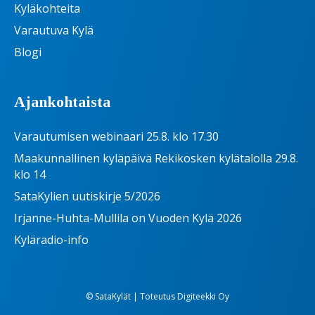
Kyläkohteita
Varautuva Kylä
Blogi
Ajankohtaista
Varautumisen webinaari 25.8. klo 17.30
Maakunnallinen kyläpäivä Rekikosken kylätalolla 29.8.
klo 14
SataKylien uutiskirje 5/2026
Irjanne-Huhta-Mullila on Vuoden Kylä 2026
Kyläradio-info
© SataKylät | Toteutus
Digiteekki Oy