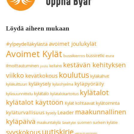
Löydä aiheen mukaan
avoimet joulukylät
#ylpeydelläkylästä
Avoimet Kylät
bussiretki
bussikierros
eura
kestävän kehityksen
ilmoittautuminen
kellahti
joulu
koulutus
viikko
kevätkokous
kyläkahvit
kyläpyöräily
kyläkysely
kyläkulttuuri
kyläohjelma
kylätalot
kylätalo
kyläsuunnittelu
kylätalokartoitus
kylätalot käyttöön
Kylät kohtaavat
kylätoiminta
maakunnallinen
kyläturvallisuus
Leader
kysely
kyläpäivä
maakuntakylä
suomen surkein kylätie
SataKylät
uutiskirje
syyskokous
varautuminen