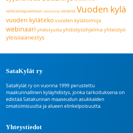
Vuoden kylä
verkostotapaaminen
viestintä
vetovoima
vuoden kyläteko
vuoden kylätoimija
webinaari
yhdistysohjelma
yhteistyö
yhdistysilta
yleisöäänestys
SataKylät ry
SataKylät ry on vuonna 1999 perustettu
maakunnallinen kyläyhdistys, jonka tarkoituksena on
edistää Satakunnan maaseudun asukkaiden
omatoimisuutta ja alueen elinkelpoisuutta.
Yhteystiedot