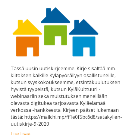
Tässä uusin uutiskirjeemme. Kirje sisältää mm.
kiitoksen kaikille Kyläpyöräilyyn osallistuneille,
kutsun syyskokoukseemme, etsintäkuulutuksen
hyvistä tyypeistä, kutsun KyläKulttuuri -
webinaariin sekä muistutuksen meneillään
olevasta digitukea tarjoavasta Kyläelämää
verkossa -hankkeesta. Kirjeen pääset lukemaan
tästä: https://mailchi.mp/ff1e0f5bc6d8/satakylien-
uutiskirje-9-2020
Lue lisää