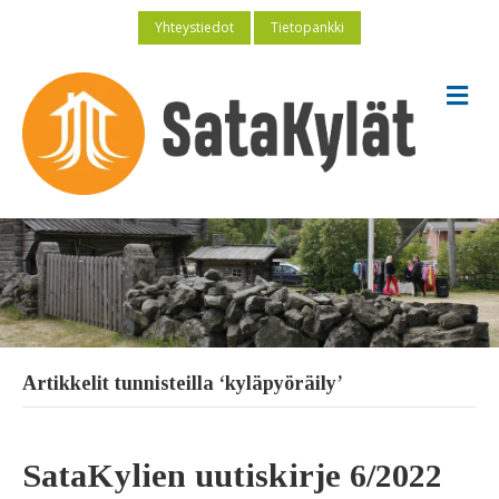
Yhteystiedot
Tietopankki
V
a
l
i
k
k
o
Artikkelit tunnisteilla ‘kyläpyöräily’
SataKylien uutiskirje 6/2022