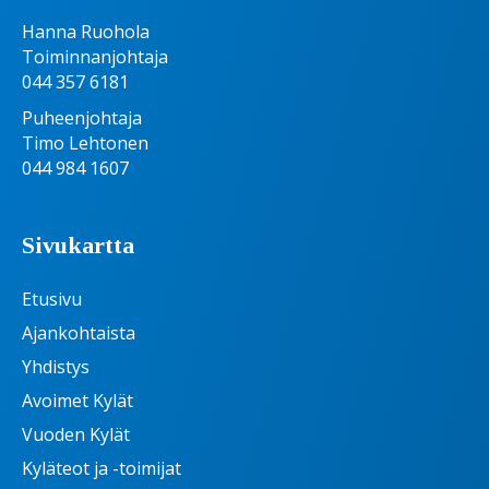
Hanna Ruohola
Toiminnanjohtaja
044 357 6181
Puheenjohtaja
Timo Lehtonen
044 984 1607
Sivukartta
Etusivu
Ajankohtaista
Yhdistys
Avoimet Kylät
Vuoden Kylät
Kyläteot ja -toimijat