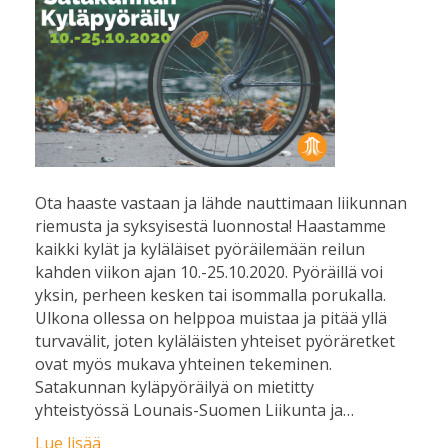
Ota haaste vastaan ja lähde nauttimaan liikunnan
riemusta ja syksyisestä luonnosta! Haastamme
kaikki kylät ja kyläläiset pyöräilemään reilun
kahden viikon ajan 10.-25.10.2020. Pyöräillä voi
yksin, perheen kesken tai isommalla porukalla.
Ulkona ollessa on helppoa muistaa ja pitää yllä
turvavälit, joten kyläläisten yhteiset pyöräretket
ovat myös mukava yhteinen tekeminen.
Satakunnan kyläpyöräilyä on mietitty
yhteistyössä Lounais-Suomen Liikunta ja…
Lue lisää