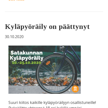
Kyläpyöräily on päättynyt
30.10.2020
Suuri kiitos kaikille kyläpyöräilyyn osallistuneille!
Pyöräilitte yhteensä 18 eri kylällä ympäri