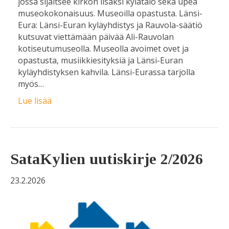
jossa sijaitsee kirkon lisäksi kylätalo sekä upea
museokokonaisuus. Museoilla opastusta. Länsi-
Eura: Länsi-Euran kyläyhdistys ja Rauvola-säätiö
kutsuvat viettämään päivää Ali-Rauvolan
kotiseutumuseolla. Museolla avoimet ovet ja
opastusta, musiikkiesityksiä ja Länsi-Euran
kyläyhdistyksen kahvila. Länsi-Eurassa tarjolla
myös…
Lue lisää
SataKylien uutiskirje 2/2026
23.2.2026