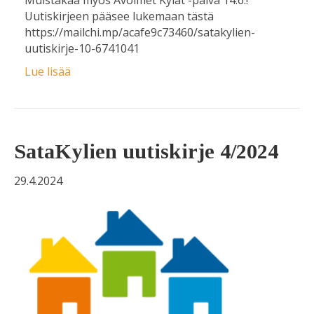
Muistakaa myös Avoimet Kylät -päivä 14.6.!
Uutiskirjeen pääsee lukemaan tästä
https://mailchi.mp/acafe9c73460/satakylien-
uutiskirje-10-6741041
Lue lisää
SataKylien uutiskirje 4/2024
29.4.2024