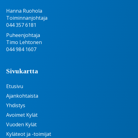
Hanna Ruohola
Toiminnanjohtaja
044 357 6181
Puheenjohtaja
Timo Lehtonen
044 984 1607
Sivukartta
Etusivu
Ajankohtaista
Yhdistys
Avoimet Kylät
Vuoden Kylät
Kyläteot ja -toimijat