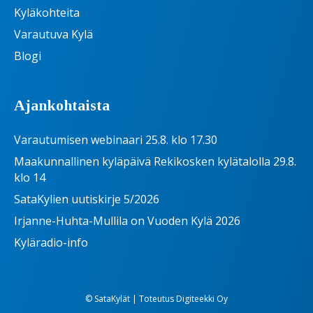
Kyläkohteita
Varautuva Kylä
Blogi
Ajankohtaista
Varautumisen webinaari 25.8. klo 17.30
Maakunnallinen kyläpäivä Rekikosken kylätalolla 29.8.
klo 14
SataKylien uutiskirje 5/2026
Irjanne-Huhta-Mullila on Vuoden Kylä 2026
Kyläradio-info
© SataKylät | Toteutus
Digiteekki Oy