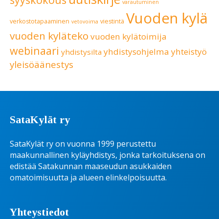
varautuminen
Vuoden kylä
verkostotapaaminen
viestintä
vetovoima
vuoden kyläteko
vuoden kylätoimija
webinaari
yhdistysohjelma
yhteistyö
yhdistysilta
yleisöäänestys
SataKylät ry
SataKylät ry on vuonna 1999 perustettu
maakunnallinen kyläyhdistys, jonka tarkoituksena on
edistää Satakunnan maaseudun asukkaiden
omatoimisuutta ja alueen elinkelpoisuutta.
Yhteystiedot