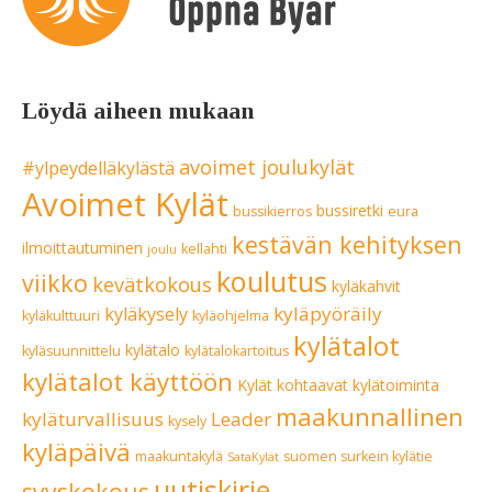
Löydä aiheen mukaan
avoimet joulukylät
#ylpeydelläkylästä
Avoimet Kylät
bussiretki
bussikierros
eura
kestävän kehityksen
ilmoittautuminen
kellahti
joulu
koulutus
viikko
kevätkokous
kyläkahvit
kyläpyöräily
kyläkysely
kyläkulttuuri
kyläohjelma
kylätalot
kylätalo
kyläsuunnittelu
kylätalokartoitus
kylätalot käyttöön
Kylät kohtaavat
kylätoiminta
maakunnallinen
kyläturvallisuus
Leader
kysely
kyläpäivä
maakuntakylä
suomen surkein kylätie
SataKylät
uutiskirje
syyskokous