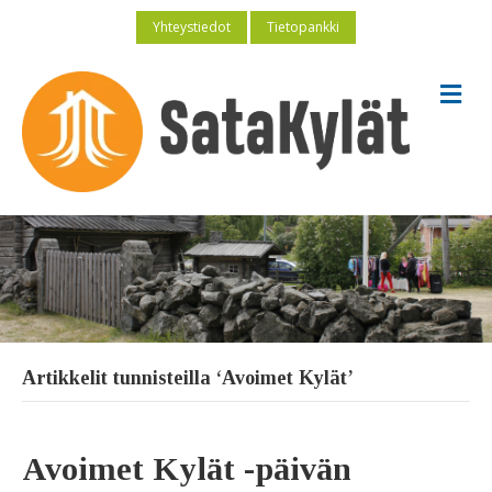
Yhteystiedot
Tietopankki
V
a
l
i
k
k
o
Artikkelit tunnisteilla ‘Avoimet Kylät’
Avoimet Kylät -päivän