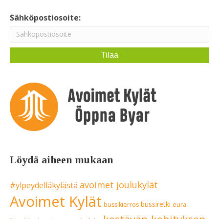
Sähköpostiosoite:
Löydä aiheen mukaan
avoimet joulukylät
#ylpeydelläkylästä
Avoimet Kylät
bussiretki
bussikierros
eura