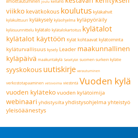
kestävän kehityksen
ilmoittautuminen
kellahti
joulu
koulutus
viikko
kevätkokous
kyläkahvit
kyläpyöräily
kyläkysely
kyläkulttuuri
kyläohjelma
kylätalot
kylätalo
kyläsuunnittelu
kylätalokartoitus
kylätalot käyttöön
Kylät kohtaavat
kylätoiminta
maakunnallinen
kyläturvallisuus
Leader
kysely
kyläpäivä
maakuntakylä
suomen surkein kylätie
SataKylät
uutiskirje
syyskokous
varautuminen
Vuoden kylä
verkostotapaaminen
viestintä
vetovoima
vuoden kyläteko
vuoden kylätoimija
webinaari
yhdistysohjelma
yhteistyö
yhdistysilta
yleisöäänestys