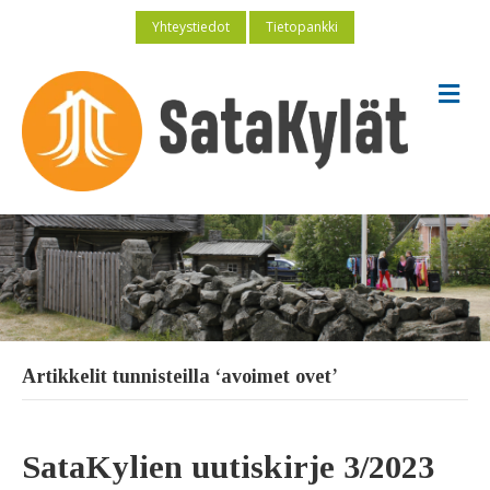
Yhteystiedot
Tietopankki
V
a
l
i
k
k
o
Artikkelit tunnisteilla ‘avoimet ovet’
SataKylien uutiskirje 3/2023