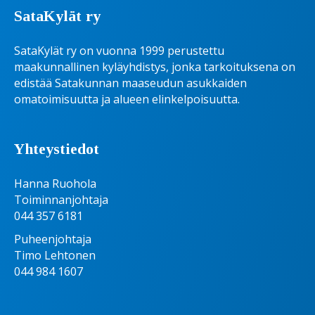
SataKylät ry
SataKylät ry on vuonna 1999 perustettu
maakunnallinen kyläyhdistys, jonka tarkoituksena on
edistää Satakunnan maaseudun asukkaiden
omatoimisuutta ja alueen elinkelpoisuutta.
Yhteystiedot
Hanna Ruohola
Toiminnanjohtaja
044 357 6181
Puheenjohtaja
Timo Lehtonen
044 984 1607