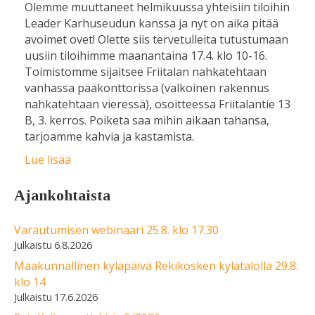
Olemme muuttaneet helmikuussa yhteisiin tiloihin
Leader Karhuseudun kanssa ja nyt on aika pitää
avoimet ovet! Olette siis tervetulleita tutustumaan
uusiin tiloihimme maanantaina 17.4. klo 10-16.
Toimistomme sijaitsee Friitalan nahkatehtaan
vanhassa pääkonttorissa (valkoinen rakennus
nahkatehtaan vieressä), osoitteessa Friitalantie 13
B, 3. kerros. Poiketa saa mihin aikaan tahansa,
tarjoamme kahvia ja kastamista.
Lue lisää
Ajankohtaista
Varautumisen webinaari 25.8. klo 17.30
6.8.2026
Maakunnallinen kyläpäivä Rekikosken kylätalolla 29.8.
klo 14
17.6.2026