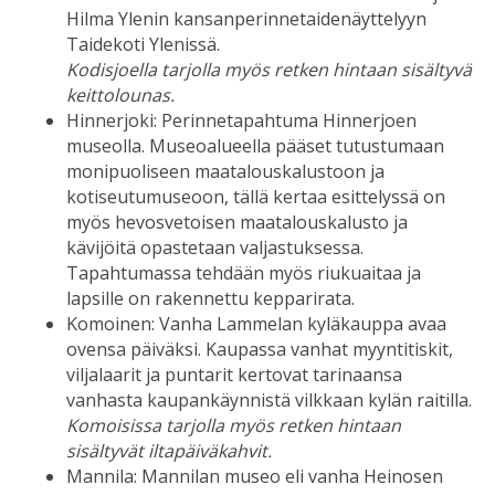
Hilma Ylenin kansanperinnetaidenäyttelyyn
Taidekoti Ylenissä.
Kodisjoella tarjolla myös retken hintaan sisältyvä
keittolounas.
Hinnerjoki: Perinnetapahtuma Hinnerjoen
museolla. Museoalueella pääset tutustumaan
monipuoliseen maatalouskalustoon ja
kotiseutumuseoon, tällä kertaa esittelyssä on
myös hevosvetoisen maatalouskalusto ja
kävijöitä opastetaan valjastuksessa.
Tapahtumassa tehdään myös riukuaitaa ja
lapsille on rakennettu kepparirata.
Komoinen: Vanha Lammelan kyläkauppa avaa
ovensa päiväksi. Kaupassa vanhat myyntitiskit,
viljalaarit ja puntarit kertovat tarinaansa
vanhasta kaupankäynnistä vilkkaan kylän raitilla.
Komoisissa tarjolla myös retken hintaan
sisältyvät iltapäiväkahvit.
Mannila: Mannilan museo eli vanha Heinosen