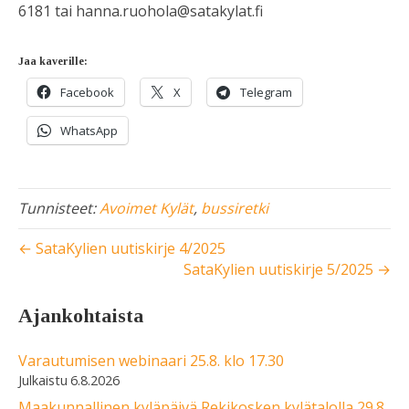
6181 tai hanna.ruohola@satakylat.fi
Jaa kaverille:
Facebook
X
Telegram
WhatsApp
Tunnisteet:
Avoimet Kylät
,
bussiretki
← SataKylien uutiskirje 4/2025
SataKylien uutiskirje 5/2025 →
Ajankohtaista
Varautumisen webinaari 25.8. klo 17.30
6.8.2026
Maakunnallinen kyläpäivä Rekikosken kylätalolla 29.8.