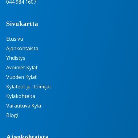
044 984 1607
Sivukartta
Etusivu
Ajankohtaista
Yhdistys
Avoimet Kylät
Vuoden Kylät
Kyläteot ja -toimijat
Kyläkohteita
Varautuva Kylä
Blogi
Ajankohtaista