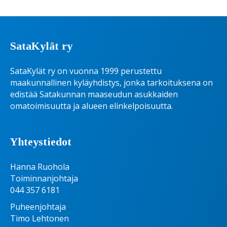
SataKylät ry
SataKylät ry on vuonna 1999 perustettu
maakunnallinen kyläyhdistys, jonka tarkoituksena on
edistää Satakunnan maaseudun asukkaiden
omatoimisuutta ja alueen elinkelpoisuutta.
Yhteystiedot
Hanna Ruohola
Toiminnanjohtaja
044 357 6181
Puheenjohtaja
Timo Lehtonen