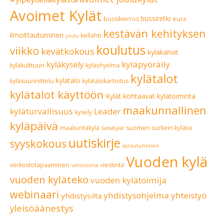
Avoimet Kylät
bussiretki
bussikierros
eura
kestävän kehityksen
ilmoittautuminen
kellahti
joulu
koulutus
viikko
kevätkokous
kyläkahvit
kyläpyöräily
kyläkysely
kyläkulttuuri
kyläohjelma
kylätalot
kylätalo
kyläsuunnittelu
kylätalokartoitus
kylätalot käyttöön
Kylät kohtaavat
kylätoiminta
maakunnallinen
kyläturvallisuus
Leader
kysely
kyläpäivä
maakuntakylä
suomen surkein kylätie
SataKylät
uutiskirje
syyskokous
varautuminen
Vuoden kylä
verkostotapaaminen
viestintä
vetovoima
vuoden kyläteko
vuoden kylätoimija
webinaari
yhdistysohjelma
yhteistyö
yhdistysilta
yleisöäänestys