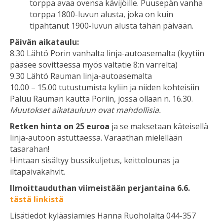
torppa avaa ovensa kävijöille. Puusepän vanha
torppa 1800-luvun alusta, joka on kuin
tipahtanut 1900-luvun alusta tähän päivään.
Päivän aikataulu:
8.30 Lähtö Porin vanhalta linja-autoasemalta (kyytiin
pääsee sovittaessa myös valtatie 8:n varrelta)
9.30 Lähtö Rauman linja-autoasemalta
10.00 – 15.00 tutustumista kyliin ja niiden kohteisiin
Paluu Rauman kautta Poriin, jossa ollaan n. 16.30.
Muutokset aikatauluun ovat mahdollisia.
Retken hinta on 25 euroa
ja se maksetaan käteisellä
linja-autoon astuttaessa. Varaathan mielellään
tasarahan!
Hintaan sisältyy bussikuljetus, keittolounas ja
iltapäiväkahvit.
Ilmoittauduthan viimeistään perjantaina 6.6.
tästä linkistä
Lisätiedot kyläasiamies Hanna Ruoholalta 044-357