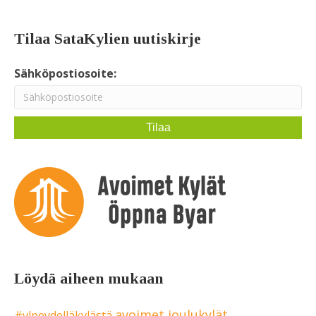
Tilaa SataKylien uutiskirje
Sähköpostiosoite:
Löydä aiheen mukaan
avoimet joulukylät
#ylpeydelläkylästä