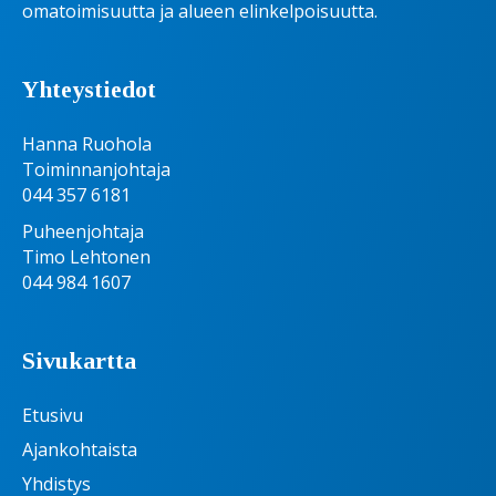
omatoimisuutta ja alueen elinkelpoisuutta.
Yhteystiedot
Hanna Ruohola
Toiminnanjohtaja
044 357 6181
Puheenjohtaja
Timo Lehtonen
044 984 1607
Sivukartta
Etusivu
Ajankohtaista
Yhdistys