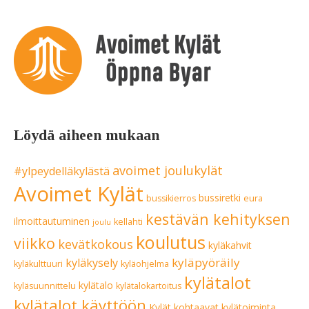
Löydä aiheen mukaan
avoimet joulukylät
#ylpeydelläkylästä
Avoimet Kylät
bussiretki
bussikierros
eura
kestävän kehityksen
ilmoittautuminen
kellahti
joulu
koulutus
viikko
kevätkokous
kyläkahvit
kyläpyöräily
kyläkysely
kyläkulttuuri
kyläohjelma
kylätalot
kylätalo
kyläsuunnittelu
kylätalokartoitus
kylätalot käyttöön
Kylät kohtaavat
kylätoiminta