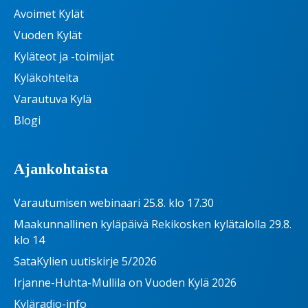
Avoimet Kylät
Vuoden Kylät
Kyläteot ja -toimijat
Kyläkohteita
Varautuva Kylä
Blogi
Ajankohtaista
Varautumisen webinaari 25.8. klo 17.30
Maakunnallinen kyläpäivä Rekikosken kylätalolla 29.8.
klo 14
SataKylien uutiskirje 5/2026
Irjanne-Huhta-Mullila on Vuoden Kylä 2026
Kyläradio-info