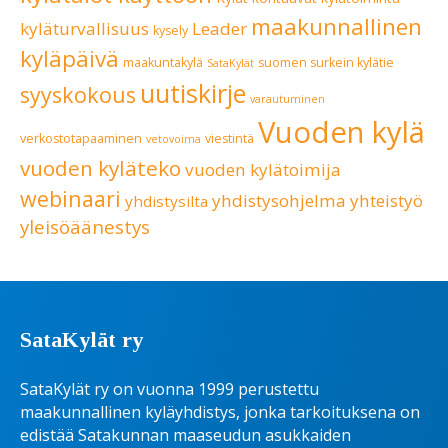
maakunnallinen
kyläturvallisuus
Leader
kysely
kyläpäivä
maakuntakylä
suomen surkein kylätie
SataKylät
uutiskirje
syyskokous
varautuminen
Vuoden kylä
verkostotapaaminen
viestintä
vetovoima
vuoden kyläteko
vuoden kylätoimija
webinaari
yhdistysohjelma
yhteistyö
yhdistysilta
yleisöäänestys
SataKylät ry
SataKylät ry on vuonna 1999 perustettu
maakunnallinen kyläyhdistys, jonka tarkoituksena on
edistää Satakunnan maaseudun asukkaiden