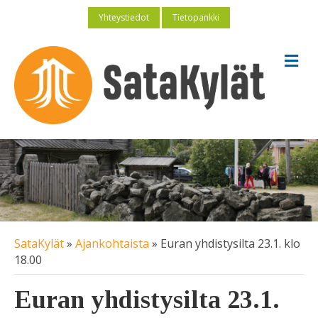
Yhteystiedot
Tietopankki
V
a
l
i
k
k
o
SataKylät
»
Ajankohtaista
»
Euran yhdistysilta 23.1. klo
18.00
Euran yhdistysilta 23.1.