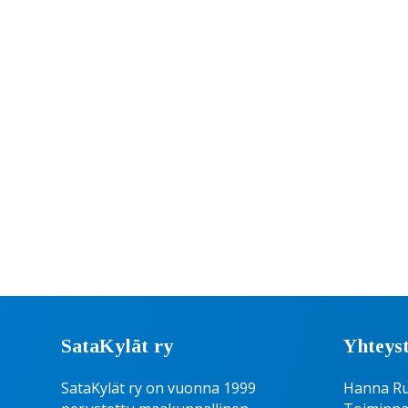
SataKylät ry
Yhteyst
SataKylät ry on vuonna 1999
Hanna R