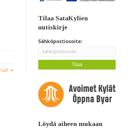
Tilaa SataKylien
uutiskirje
Sähköpostiosoite:
nut! →
Löydä aiheen mukaan