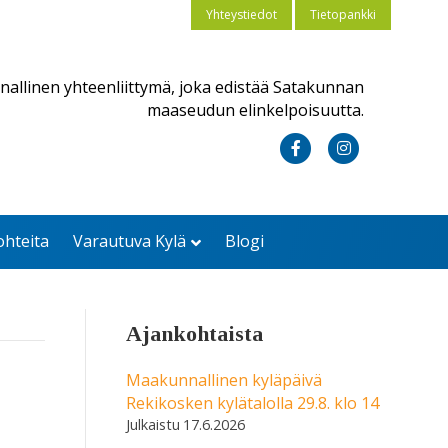
Yhteystiedot
Tietopankki
nallinen yhteenliittymä, joka edistää Satakunnan
maaseudun elinkelpoisuutta.
F
I
a
n
c
s
ohteita
Varautuva Kylä
Blogi
e
t
b
a
o
g
Ajankohtaista
o
r
k
a
Maakunnallinen kyläpäivä
Rekikosken kylätalolla 29.8. klo 14
m
17.6.2026