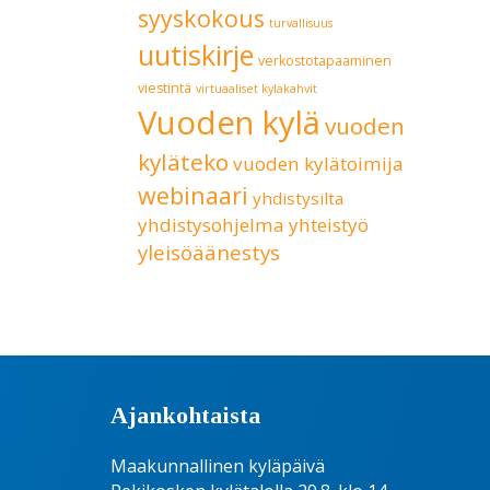
syyskokous
turvallisuus
uutiskirje
verkostotapaaminen
viestintä
virtuaaliset kyläkahvit
Vuoden kylä
vuoden
kyläteko
vuoden kylätoimija
webinaari
yhdistysilta
yhdistysohjelma
yhteistyö
yleisöäänestys
Ajankohtaista
Maakunnallinen kyläpäivä