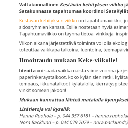
Valtakunnallinen
Kestävän kehityksen viikko
j
Satakunnassa tapahtumaa koordinoi SataKylät
Kestävän kehityksen viikko
on tapahtumaviikko, jok
sidosryhmien kanssa. Esille nostetaan hyviä esime
Tapahtumaviikko on täynnä tietoa, vinkkejä, inspir
Viikon aikana järjestettävä toiminta voi olla ekologi
toteuttaa vaikkapa talkoina, luentoina, teemapäivi
Ilmoittaudu mukaan Keke-viikolle!
Ideoita
voi saada vaikka näistä viime vuonna järjes
paperinkeräystalkoot, koko kylän sieniretki, kyläta
tempaus, ikkunatalkoot kylätalolla, kierrätyspisteen
vinkit someen jakoon!
Mukaan kannattaa lähteä matalalla kynnyksel
Lisätietoja voi kysellä:
Hanna Ruohola – p. 044 357 6181 – hanna.ruohola@
Nora Backlund – p. 044 079 7079 – nora.backlund@s