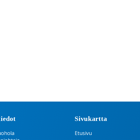
iedot
Sivukartta
uohola
Etusivu