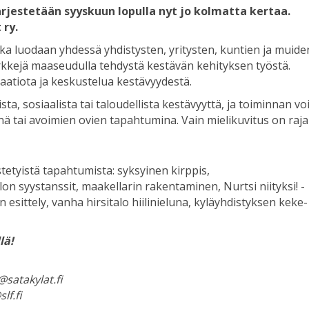
ärjestetään syyskuun lopulla nyt jo kolmatta kertaa.
 ry.
a luodaan yhdessä yhdistysten, yritysten, kuntien ja muide
rkkejä maaseudulla tehdystä kestävän kehityksen työstä.
aatiota ja keskustelua kestävyydestä.
sta, sosiaalista tai taloudellista kestävyyttä, ja toiminnan vo
nä tai avoimien ovien tapahtumina. Vain mielikuvitus on raja
tetyistä tapahtumista: syksyinen kirppis,
lon syystanssit, maakellarin rakentaminen, Nurtsi niityksi! -
 esittely, vanha hirsitalo hiilinieluna, kyläyhdistyksen keke-
lä!
satakylat.fi
lf.fi