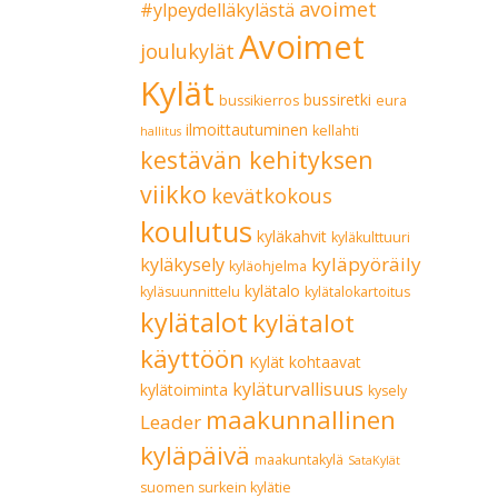
avoimet
#ylpeydelläkylästä
Avoimet
joulukylät
Kylät
bussiretki
bussikierros
eura
ilmoittautuminen
kellahti
hallitus
kestävän kehityksen
viikko
kevätkokous
koulutus
kyläkahvit
kyläkulttuuri
kyläpyöräily
kyläkysely
kyläohjelma
kylätalo
kyläsuunnittelu
kylätalokartoitus
kylätalot
kylätalot
käyttöön
Kylät kohtaavat
kyläturvallisuus
kylätoiminta
kysely
maakunnallinen
Leader
kyläpäivä
maakuntakylä
SataKylät
suomen surkein kylätie