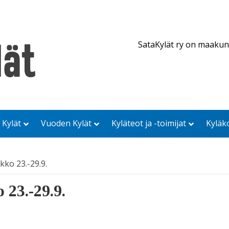
SataKylät ry on maakun
 Kylät
Vuoden Kylät
Kyläteot ja -toimijat
Kyläk
kko 23.-29.9.
 23.-29.9.