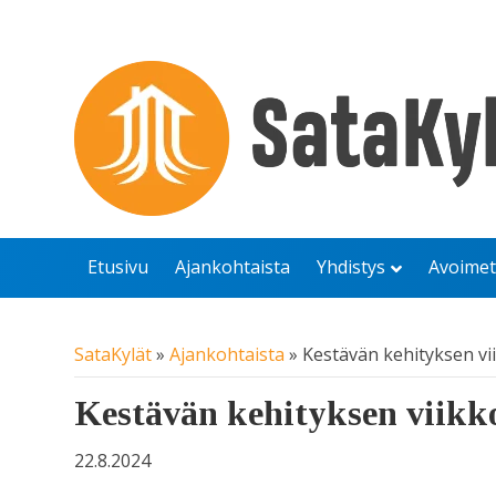
Etusivu
Ajankohtaista
Yhdistys
Avoimet
SataKylät
»
Ajankohtaista
»
Kestävän kehityksen vii
Kestävän kehityksen viikko
22.8.2024