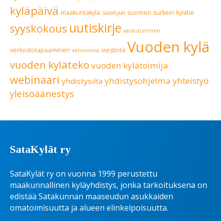
kyläpäivä
maakuntakylä
suomen surkein kylätie
SataKylät
uutiskirje
syyskokous
varautuminen
Vuoden kylä
verkostotapaaminen
viestintä
vetovoima
vuoden kyläteko
vuoden kylätoimija
webinaari
yhdistysohjelma
yhteistyö
yhdistysilta
yleisöäänestys
SataKylät ry
SataKylät ry on vuonna 1999 perustettu
maakunnallinen kyläyhdistys, jonka tarkoituksena on
edistää Satakunnan maaseudun asukkaiden
omatoimisuutta ja alueen elinkelpoisuutta.