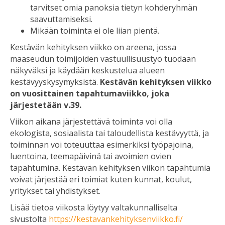
tarvitset omia panoksia tietyn kohderyhmän
saavuttamiseksi.
Mikään toiminta ei ole liian pientä.
Kestävän kehityksen viikko on areena, jossa
maaseudun toimijoiden vastuullisuustyö tuodaan
näkyväksi ja käydään keskustelua alueen
kestävyyskysymyksistä.
Kestävän kehityksen viikko
on vuosittainen tapahtumaviikko, joka
järjestetään v.39.
Viikon aikana järjestettävä toiminta voi olla
ekologista, sosiaalista tai taloudellista kestävyyttä, ja
toiminnan voi toteuuttaa esimerkiksi työpajoina,
luentoina, teemapäivinä tai avoimien ovien
tapahtumina. Kestävän kehityksen viikon tapahtumia
voivat järjestää eri toimiat kuten kunnat, koulut,
yritykset tai yhdistykset.
Lisää tietoa viikosta löytyy valtakunnalliselta
sivustolta
https://kestavankehityksenviikko.fi/