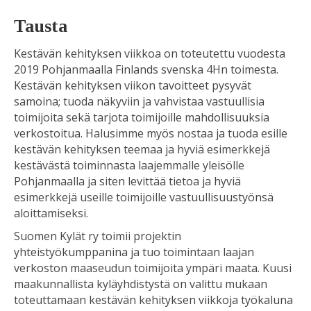
Tausta
Kestävän kehityksen viikkoa on toteutettu vuodesta
2019 Pohjanmaalla Finlands svenska 4Hn toimesta.
Kestävän kehityksen viikon tavoitteet pysyvät
samoina; tuoda näkyviin ja vahvistaa vastuullisia
toimijoita sekä tarjota toimijoille mahdollisuuksia
verkostoitua. Halusimme myös nostaa ja tuoda esille
kestävän kehityksen teemaa ja hyviä esimerkkejä
kestävästä toiminnasta laajemmalle yleisölle
Pohjanmaalla ja siten levittää tietoa ja hyviä
esimerkkejä useille toimijoille vastuullisuustyönsä
aloittamiseksi.
Suomen Kylät ry toimii projektin
yhteistyökumppanina ja tuo toimintaan laajan
verkoston maaseudun toimijoita ympäri maata. Kuusi
maakunnallista kyläyhdistystä on valittu mukaan
toteuttamaan kestävän kehityksen viikkoja työkaluna