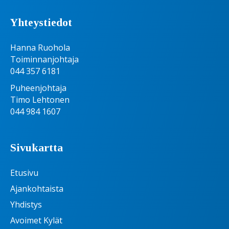
Yhteystiedot
Hanna Ruohola
Toiminnanjohtaja
044 357 6181
Puheenjohtaja
Timo Lehtonen
044 984 1607
Sivukartta
Etusivu
Ajankohtaista
Yhdistys
Avoimet Kylät