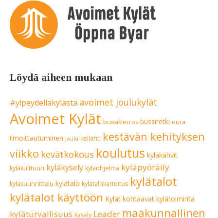
Löydä aiheen mukaan
avoimet joulukylät
#ylpeydelläkylästä
Avoimet Kylät
bussiretki
bussikierros
eura
kestävän kehityksen
ilmoittautuminen
kellahti
joulu
koulutus
viikko
kevätkokous
kyläkahvit
kyläpyöräily
kyläkysely
kyläkulttuuri
kyläohjelma
kylätalot
kylätalo
kyläsuunnittelu
kylätalokartoitus
kylätalot käyttöön
Kylät kohtaavat
kylätoiminta
maakunnallinen
kyläturvallisuus
Leader
kysely