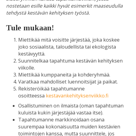
nostetaan esille kaikki hyvät esimerkit maaseudulla
tehdystä kestävän kehityksen työstä.
Tule mukaan!
Miettikää mitä voisitte järjestää, joka koskee
joko sosiaalista, taloudellista tai ekologista
kestävyyttä.
Suunnitelkaa tapahtuma kestävän kehityksen
viikolle.
Miettikää kumppaneita ja kohderyhmää.
Varatkaa mahdolliset luennoitsijat ja paikat.
Rekisteröikää tapahtumanne
osoitteessa
kestavankehityksenviikko.fi
Osallistuminen on ilmaista (oman tapahtuman
kuluista kukin järjestäjää vastaa itse).
Tapahtumanne markkinoidaan osana
suurempaa kokonaisuutta muiden kestävien
toimintojen kanssa, mutta suunnittele, jos