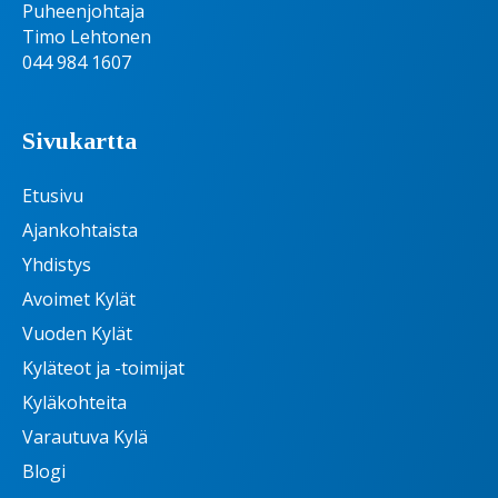
Puheenjohtaja
Timo Lehtonen
044 984 1607
Sivukartta
Etusivu
Ajankohtaista
Yhdistys
Avoimet Kylät
Vuoden Kylät
Kyläteot ja -toimijat
Kyläkohteita
Varautuva Kylä
Blogi