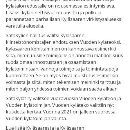
kylätalon edustalle on nousemassa esiintymislava.
Lisäksi kylän nettisivut on uusittu ja polkuja
parannetaan parhaillaan Kyläsaaren virkistysalueeksi
varatulla alueella.
SataKylien hallitus valitsi Kyläsaaren
kiinteistönomistajien ehdotuksen Vuoden kyläteoksi.
Kyläsaaren kehittäminen on kannustava esimerkki
siitä, miten uusille toimijoille on annettu mahdollisuus
tuoda omaa innostustaan ja osaamistaan
kylätoimintaan, vanhoja toimijoita ja toimintatapoja
kunnioittaen. Se on myös hyvä muistutus esimerkin
voimasta ja siitä, miten tekemisen meininki tarttuu ja
miten paljon yhdessä toimien voidaan saada aikaan.
SataKylät ry valitsee vuorovuosin Vuoden kyläteon ja
Vuoden kylätoimijan. Vuoden kyläteko valittiin nyt
kuudetta kertaa. Vuonna 2021 on jälleen vuorossa
Vuoden kylätoimijan valinta.
Lue lisää Kyläsaaresta ja Kyläsaaren