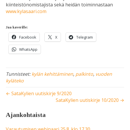
kiinteistönomistajista sekä heidän toiminnastaan
www.kylasaari.com
Jaa kaverille:
Facebook
X
Telegram
WhatsApp
Tunnisteet:
kylän kehittäminen
,
palkinto
,
vuoden
kyläteko
← SataKylien uutiskirje 9/2020
SataKylien uutiskirje 10/2020 →
Ajankohtaista
Varautumisen webinaari 25.8. klo 17.30