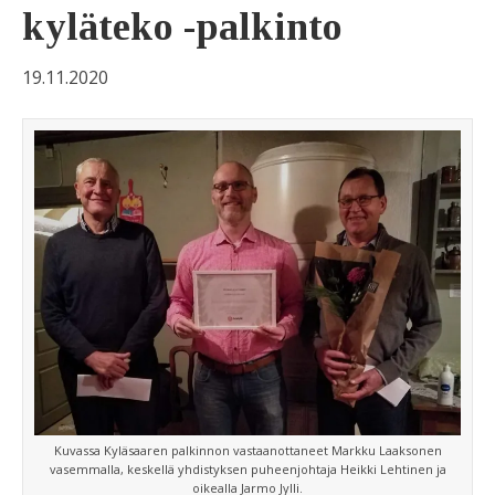
kyläteko -palkinto
19.11.2020
Kuvassa Kyläsaaren palkinnon vastaanottaneet Markku Laaksonen
vasemmalla, keskellä yhdistyksen puheenjohtaja Heikki Lehtinen ja
oikealla Jarmo Jylli.