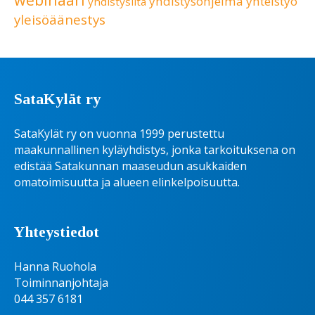
yhdistysohjelma
yhteistyö
yhdistysilta
yleisöäänestys
SataKylät ry
SataKylät ry on vuonna 1999 perustettu
maakunnallinen kyläyhdistys, jonka tarkoituksena on
edistää Satakunnan maaseudun asukkaiden
omatoimisuutta ja alueen elinkelpoisuutta.
Yhteystiedot
Hanna Ruohola
Toiminnanjohtaja
044 357 6181