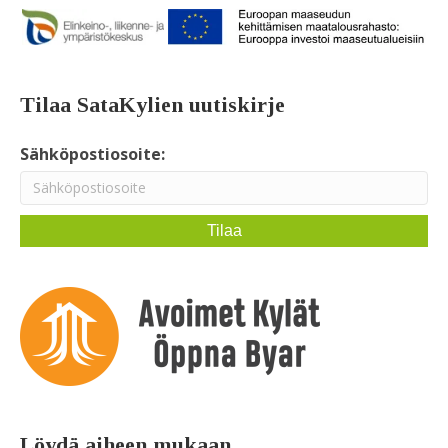
Tilaa SataKylien uutiskirje
Sähköpostiosoite:
Löydä aiheen mukaan