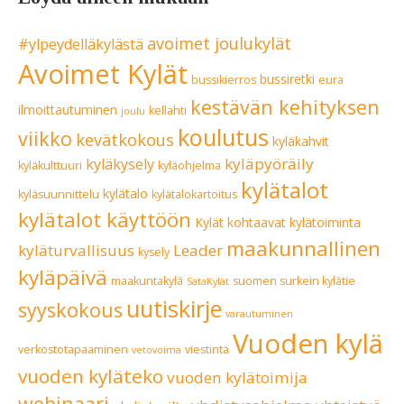
avoimet joulukylät
#ylpeydelläkylästä
Avoimet Kylät
bussiretki
bussikierros
eura
kestävän kehityksen
ilmoittautuminen
kellahti
joulu
koulutus
viikko
kevätkokous
kyläkahvit
kyläpyöräily
kyläkysely
kyläkulttuuri
kyläohjelma
kylätalot
kylätalo
kyläsuunnittelu
kylätalokartoitus
kylätalot käyttöön
Kylät kohtaavat
kylätoiminta
maakunnallinen
kyläturvallisuus
Leader
kysely
kyläpäivä
maakuntakylä
suomen surkein kylätie
SataKylät
uutiskirje
syyskokous
varautuminen
Vuoden kylä
verkostotapaaminen
viestintä
vetovoima
vuoden kyläteko
vuoden kylätoimija
webinaari