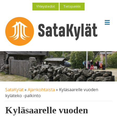
Yhteystiedot
Tietopankki
V
a
l
i
k
k
o
SataKylät
»
Ajankohtaista
»
Kyläsaarelle vuoden
kyläteko -palkinto
Kyläsaarelle vuoden