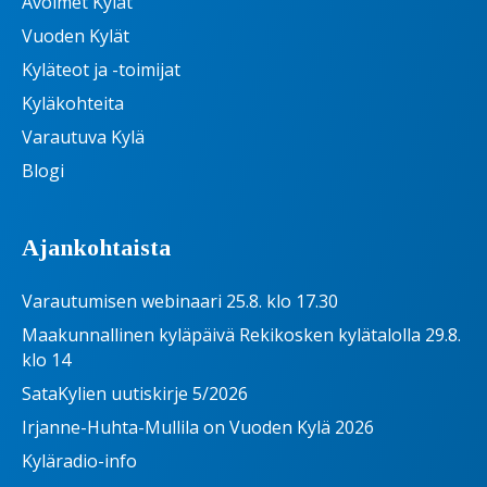
Avoimet Kylät
Vuoden Kylät
Kyläteot ja -toimijat
Kyläkohteita
Varautuva Kylä
Blogi
Ajankohtaista
Varautumisen webinaari 25.8. klo 17.30
Maakunnallinen kyläpäivä Rekikosken kylätalolla 29.8.
klo 14
SataKylien uutiskirje 5/2026
Irjanne-Huhta-Mullila on Vuoden Kylä 2026
Kyläradio-info