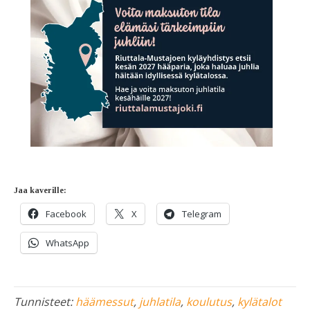
Jaa kaverille:
Facebook
X
Telegram
WhatsApp
Tunnisteet:
häämessut
,
juhlatila
,
koulutus
,
kylätalot