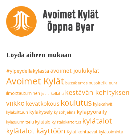
Löydä aiheen mukaan
avoimet joulukylät
#ylpeydelläkylästä
Avoimet Kylät
bussiretki
bussikierros
eura
kestävän kehityksen
ilmoittautuminen
kellahti
joulu
koulutus
viikko
kevätkokous
kyläkahvit
kyläpyöräily
kyläkysely
kyläkulttuuri
kyläohjelma
kylätalot
kylätalo
kyläsuunnittelu
kylätalokartoitus
kylätalot käyttöön
Kylät kohtaavat
kylätoiminta