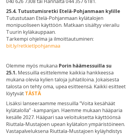
040 626 7308 tai Hannalta 044 357 6181.
25.4. Tutustumisretki Etelä-Pohjanmaan kylille
Tutustutaan Etelä-Pohjanmaan kylätalojen
monipuoliseen käyttöön. Matkaan sisältyy vierailu
Tuurin kyläkauppaan.
Tarkempi ohjelma ja ilmoittautuminen:
bit.ly/retkietlpohjanmaa
Olemme myös mukana
Porin häämessuilla su
25.1.
Messuilla esittelemme kaikkia hankkeessa
mukana olevia kylien taloja juhlatiloina. Jokaisesta
talosta on tehty oma, upea esitteensä. Kaikki esitteet
löytyvät
TÄSTÄ
Lisäksi lanseeraamme messuilla ”Voita kesähäät
kylätalolla” -kampanjan. Haemme mukaan hääparia
kesälle 2027. Hääpari saa veloituksetta käyttöönsä
Riuttala-Mustajoen upean kylätalon ympäristöineen.
Vastapalveluksena Riuttala-Mustajoen kyläyhdistys