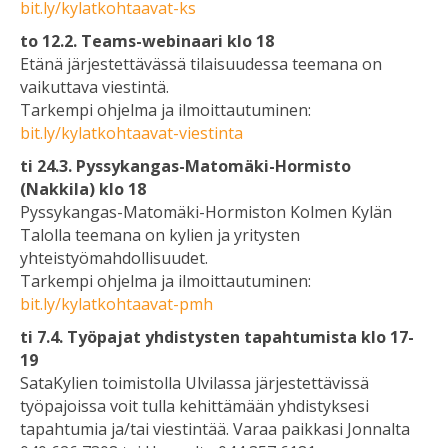
bit.ly/kylatkohtaavat-ks
to 12.2. Teams-webinaari klo 18
Etänä järjestettävässä tilaisuudessa teemana on
vaikuttava viestintä.
Tarkempi ohjelma ja ilmoittautuminen:
bit.ly/kylatkohtaavat-viestinta
ti 24.3. Pyssykangas-Matomäki-Hormisto
(Nakkila) klo 18
Pyssykangas-Matomäki-Hormiston Kolmen Kylän
Talolla teemana on kylien ja yritysten
yhteistyömahdollisuudet.
Tarkempi ohjelma ja ilmoittautuminen:
bit.ly/kylatkohtaavat-pmh
ti 7.4. Työpajat yhdistysten tapahtumista klo 17-
19
SataKylien toimistolla Ulvilassa järjestettävissä
työpajoissa voit tulla kehittämään yhdistyksesi
tapahtumia ja/tai viestintää. Varaa paikkasi Jonnalta