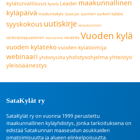
maakunnallinen
kyläturvallisuus
Leader
kysely
kyläpäivä
maakuntakylä
suomen surkein kylätie
SataKylät
uutiskirje
syyskokous
varautuminen
Vuoden kylä
verkostotapaaminen
viestintä
vetovoima
vuoden kyläteko
vuoden kylätoimija
webinaari
yhdistysohjelma
yhteistyö
yhdistysilta
yleisöäänestys
SataKylät ry
SataKylät ry on vuonna 1999 perustettu
maakunnallinen kyläyhdistys, jonka tarkoituksena on
edistää Satakunnan maaseudun asukkaiden
omatoimisuutta ja alueen elinkelpoisuutta.