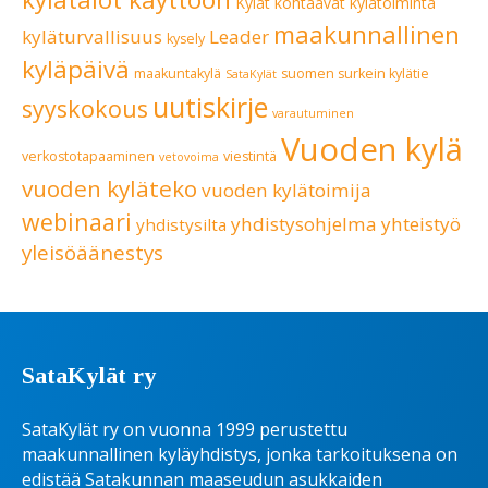
Kylät kohtaavat
kylätoiminta
maakunnallinen
kyläturvallisuus
Leader
kysely
kyläpäivä
maakuntakylä
suomen surkein kylätie
SataKylät
uutiskirje
syyskokous
varautuminen
Vuoden kylä
verkostotapaaminen
viestintä
vetovoima
vuoden kyläteko
vuoden kylätoimija
webinaari
yhdistysohjelma
yhteistyö
yhdistysilta
yleisöäänestys
SataKylät ry
SataKylät ry on vuonna 1999 perustettu
maakunnallinen kyläyhdistys, jonka tarkoituksena on
edistää Satakunnan maaseudun asukkaiden