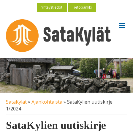
Yhteystiedot
Tietopankki
V
a
l
i
k
k
o
SataKylät
»
Ajankohtaista
»
SataKylien uutiskirje
1/2024
SataKylien uutiskirje