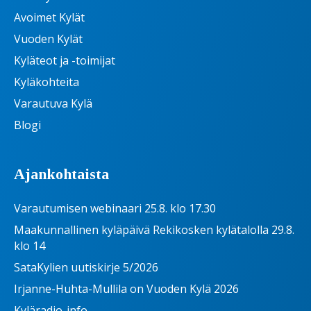
Avoimet Kylät
Vuoden Kylät
Kyläteot ja -toimijat
Kyläkohteita
Varautuva Kylä
Blogi
Ajankohtaista
Varautumisen webinaari 25.8. klo 17.30
Maakunnallinen kyläpäivä Rekikosken kylätalolla 29.8.
klo 14
SataKylien uutiskirje 5/2026
Irjanne-Huhta-Mullila on Vuoden Kylä 2026
Kyläradio-info