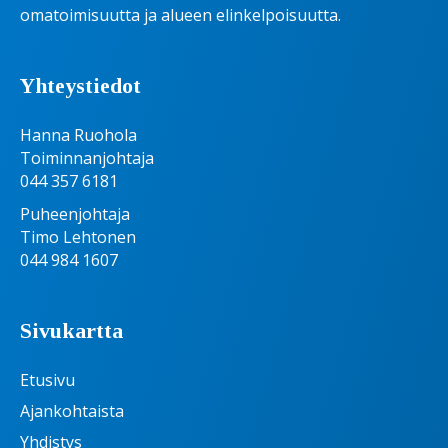
omatoimisuutta ja alueen elinkelpoisuutta.
Yhteystiedot
Hanna Ruohola
Toiminnanjohtaja
044 357 6181
Puheenjohtaja
Timo Lehtonen
044 984 1607
Sivukartta
Etusivu
Ajankohtaista
Yhdistys