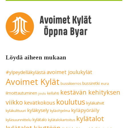
Löydä aiheen mukaan
avoimet joulukylät
#ylpeydelläkylästä
Avoimet Kylät
bussiretki
bussikierros
eura
kestävän kehityksen
ilmoittautuminen
kellahti
joulu
koulutus
viikko
kevätkokous
kyläkahvit
kyläpyöräily
kyläkysely
kyläkulttuuri
kyläohjelma
kylätalot
kylätalo
kyläsuunnittelu
kylätalokartoitus
kylätalot käyttöön