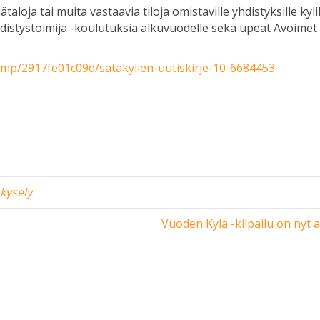
ja tai muita vastaavia tiloja omistaville yhdistyksille kylil
istystoimija -koulutuksia alkuvuodelle sekä upeat Avoimet
i.mp/2917fe01c09d/satakylien-uutiskirje-10-6684453
,
kysely
Vuoden Kylä -kilpailu on nyt 