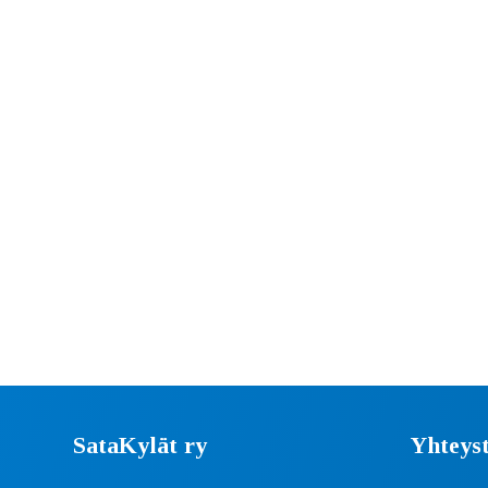
SataKylät ry
Yhteyst