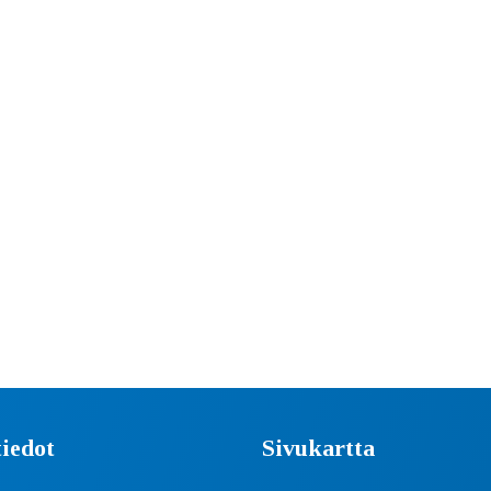
iedot
Sivukartta