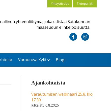
Yhteystiedot
Tietopankki
nallinen yhteenliittymä, joka edistää Satakunnan
maaseudun elinkelpoisuutta.
F
I
a
n
c
s
ohteita
Varautuva Kylä
Blogi
e
t
b
a
o
g
Ajankohtaista
o
r
k
a
Varautumisen webinaari 25.8. klo
17.30
m
6.8.2026