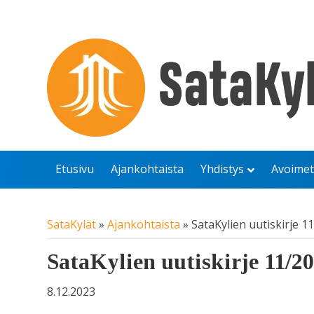
Etusivu
Ajankohtaista
Yhdistys
Avoimet
SataKylät
»
Ajankohtaista
»
SataKylien uutiskirje 1
SataKylien uutiskirje 11/2
8.12.2023