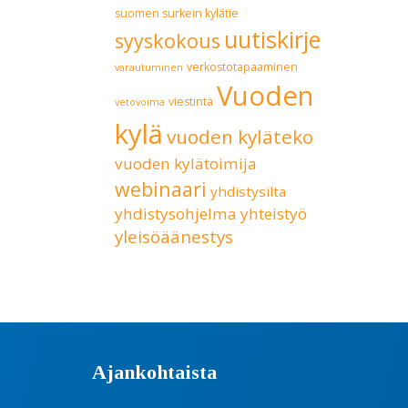
suomen surkein kylätie
uutiskirje
syyskokous
verkostotapaaminen
varautuminen
Vuoden
viestintä
vetovoima
kylä
vuoden kyläteko
vuoden kylätoimija
webinaari
yhdistysilta
yhdistysohjelma
yhteistyö
yleisöäänestys
Ajankohtaista