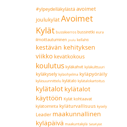
avoimet
#ylpeydelläkylästä
Avoimet
joulukylät
Kylät
bussiretki
bussikierros
eura
ilmoittautuminen
kellahti
joulu
kestävän kehityksen
viikko
kevätkokous
koulutus
kyläkahvit
kyläkulttuuri
kyläpyöräily
kyläkysely
kyläohjelma
kylätalo
kyläsuunnittelu
kylätalokartoitus
kylätalot
kylätalot
käyttöön
Kylät kohtaavat
kyläturvallisuus
kylätoiminta
kysely
maakunnallinen
Leader
kyläpäivä
maakuntakylä
SataKylät