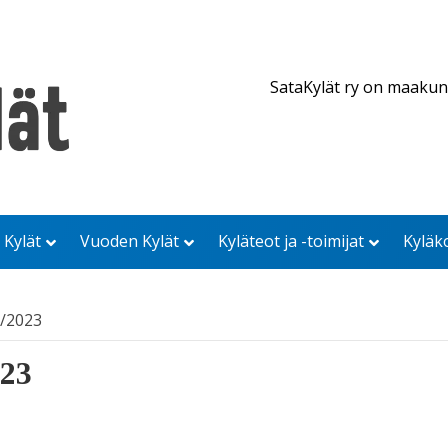
SataKylät ry on maakun
 Kylät
Vuoden Kylät
Kyläteot ja -toimijat
Kyläk
1/2023
023