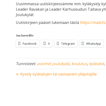
Uusimmassa uutiskirjeessämme mm. kyläkysely kylätalo
Leader Ravakan ja Leader Karhuseudun Taitava yhd
Joulukylät
Uutiskirjeen pääset lukemaan tästä
https://mailch
Jaa kaverille:
Facebook
X
Telegram
WhatsApp
Tunnisteet:
avoimet joulukylät
,
koulutus
,
kylätalot
← Kysely kylätalojen tai vastaavien ylläpitäjille