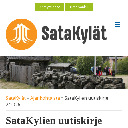
Yhteystiedot
Tietopankki
V
a
l
i
k
k
o
SataKylät
»
Ajankohtaista
»
SataKylien uutiskirje
2/2026
SataKylien uutiskirje