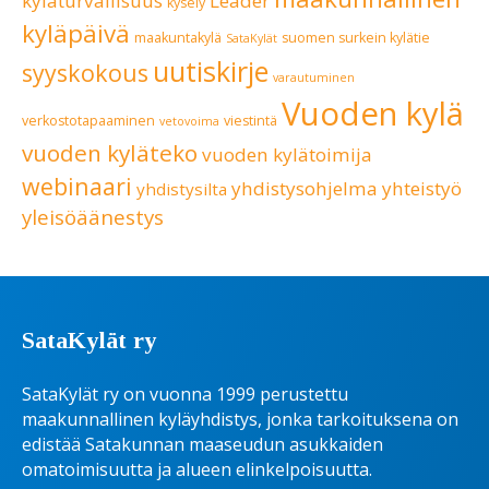
kyläturvallisuus
Leader
kysely
kyläpäivä
maakuntakylä
suomen surkein kylätie
SataKylät
uutiskirje
syyskokous
varautuminen
Vuoden kylä
verkostotapaaminen
viestintä
vetovoima
vuoden kyläteko
vuoden kylätoimija
webinaari
yhdistysohjelma
yhteistyö
yhdistysilta
yleisöäänestys
SataKylät ry
SataKylät ry on vuonna 1999 perustettu
maakunnallinen kyläyhdistys, jonka tarkoituksena on
edistää Satakunnan maaseudun asukkaiden
omatoimisuutta ja alueen elinkelpoisuutta.