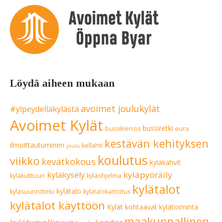
Löydä aiheen mukaan
avoimet joulukylät
#ylpeydelläkylästä
Avoimet Kylät
bussiretki
bussikierros
eura
kestävän kehityksen
ilmoittautuminen
kellahti
joulu
koulutus
viikko
kevätkokous
kyläkahvit
kyläpyöräily
kyläkysely
kyläkulttuuri
kyläohjelma
kylätalot
kylätalo
kyläsuunnittelu
kylätalokartoitus
kylätalot käyttöön
Kylät kohtaavat
kylätoiminta
maakunnallinen