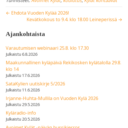
Tunnisteet:
Avoimet Kylät
,
koulutus
,
Kylät kohtaavat
← Ehdota Vuoden Kylää 2026!
Kevätkokous to 9.4. klo 18.00 Leineperissä →
Ajankohtaista
Varautumisen webinaari 25.8. klo 17.30
6.8.2026
Maakunnallinen kyläpäivä Rekikosken kylätalolla 29.8.
klo 14
17.6.2026
SataKylien uutiskirje 5/2026
11.6.2026
Irjanne-Huhta-Mullila on Vuoden Kylä 2026
29.5.2026
Kyläradio-info
20.5.2026
Avoimet Kylät -päivän bussikierros