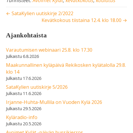
Tunnisteet:
Avoimet Kylät
,
kevätkokous
,
koulutus
← SataKylien uutiskirje 2/2022
Kevätkokous tiistaina 12.4. klo 18.00 →
Ajankohtaista
Varautumisen webinaari 25.8. klo 17.30
6.8.2026
Maakunnallinen kyläpäivä Rekikosken kylätalolla 29.8.
klo 14
17.6.2026
SataKylien uutiskirje 5/2026
11.6.2026
Irjanne-Huhta-Mullila on Vuoden Kylä 2026
29.5.2026
Kyläradio-info
20.5.2026
Avoimet Kylät -päivän bussikierros