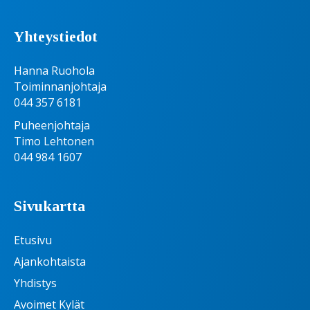
Yhteystiedot
Hanna Ruohola
Toiminnanjohtaja
044 357 6181
Puheenjohtaja
Timo Lehtonen
044 984 1607
Sivukartta
Etusivu
Ajankohtaista
Yhdistys
Avoimet Kylät