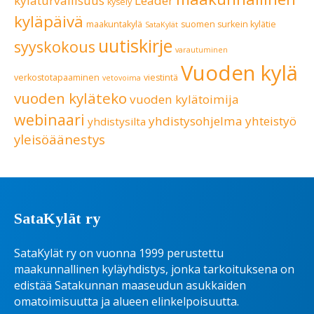
kyläturvallisuus
Leader
kysely
kyläpäivä
maakuntakylä
suomen surkein kylätie
SataKylät
uutiskirje
syyskokous
varautuminen
Vuoden kylä
verkostotapaaminen
viestintä
vetovoima
vuoden kyläteko
vuoden kylätoimija
webinaari
yhdistysohjelma
yhteistyö
yhdistysilta
yleisöäänestys
SataKylät ry
SataKylät ry on vuonna 1999 perustettu
maakunnallinen kyläyhdistys, jonka tarkoituksena on
edistää Satakunnan maaseudun asukkaiden
omatoimisuutta ja alueen elinkelpoisuutta.