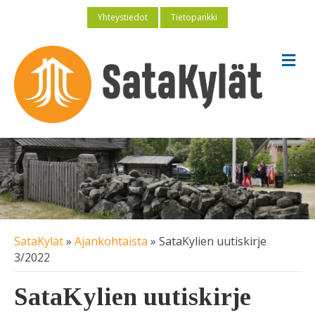
Yhteystiedot
Tietopankki
V
a
l
i
k
k
o
SataKylät
»
Ajankohtaista
»
SataKylien uutiskirje
3/2022
SataKylien uutiskirje