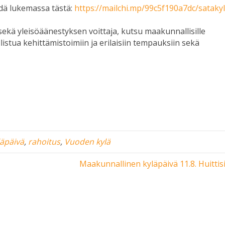
ydä lukemassa tästä:
https://mailchi.mp/99c5f190a7dc/satakyl
sekä yleisöäänestyksen voittaja, kutsu maakunnallisille
listua kehittämistoimiin ja erilaisiin tempauksiin sekä
äpäivä
,
rahoitus
,
Vuoden kylä
Maakunnallinen kyläpäivä 11.8. Huittis