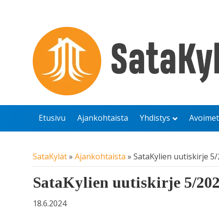
Etusivu
Ajankohtaista
Yhdistys
Avoimet
SataKylät
»
Ajankohtaista
»
SataKylien uutiskirje 5
SataKylien uutiskirje 5/20
18.6.2024