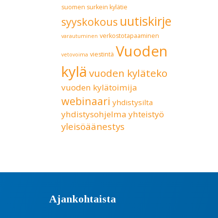
suomen surkein kylätie
uutiskirje
syyskokous
verkostotapaaminen
varautuminen
Vuoden
viestintä
vetovoima
kylä
vuoden kyläteko
vuoden kylätoimija
webinaari
yhdistysilta
yhdistysohjelma
yhteistyö
yleisöäänestys
Ajankohtaista