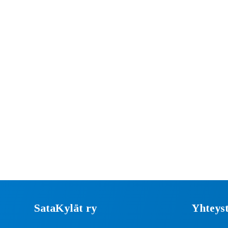
SataKylät ry
Yhteyst