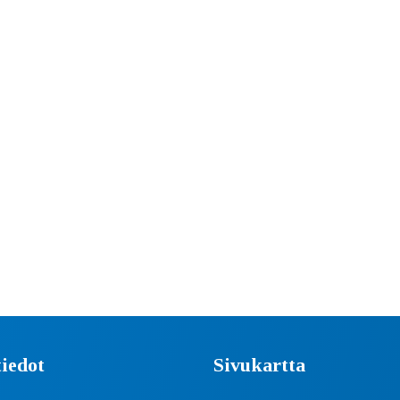
iedot
Sivukartta