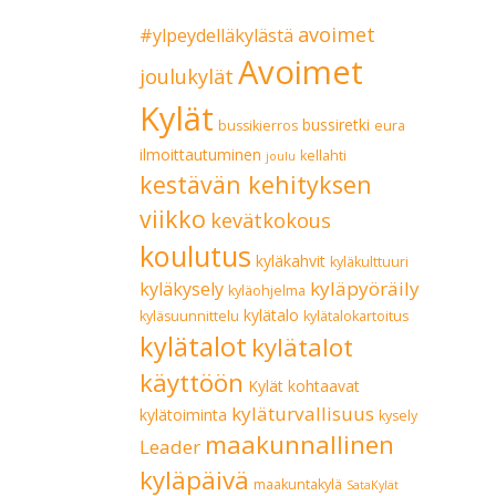
avoimet
#ylpeydelläkylästä
Avoimet
joulukylät
Kylät
bussiretki
bussikierros
eura
ilmoittautuminen
kellahti
joulu
kestävän kehityksen
viikko
kevätkokous
koulutus
kyläkahvit
kyläkulttuuri
kyläpyöräily
kyläkysely
kyläohjelma
kylätalo
kyläsuunnittelu
kylätalokartoitus
kylätalot
kylätalot
käyttöön
Kylät kohtaavat
kyläturvallisuus
kylätoiminta
kysely
maakunnallinen
Leader
kyläpäivä
maakuntakylä
SataKylät