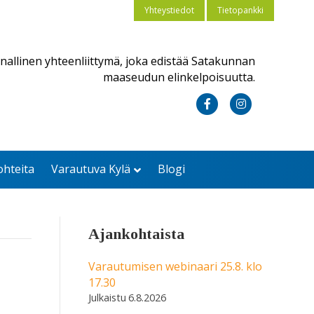
Yhteystiedot
Tietopankki
nallinen yhteenliittymä, joka edistää Satakunnan
maaseudun elinkelpoisuutta.
F
I
a
n
c
s
ohteita
Varautuva Kylä
Blogi
e
t
b
a
o
g
Ajankohtaista
o
r
k
a
Varautumisen webinaari 25.8. klo
17.30
m
6.8.2026