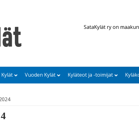
SataKylät ry on maakun
 Kylät
Vuoden Kylät
Kyläteot ja -toimijat
Kyläk
/2024
24