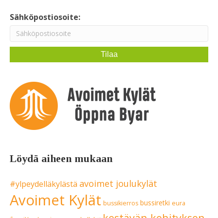
Sähköpostiosoite:
Löydä aiheen mukaan
avoimet joulukylät
#ylpeydelläkylästä
Avoimet Kylät
bussiretki
bussikierros
eura
kestävän kehityksen