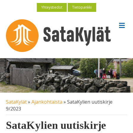
Yhteystiedot
Tietopankki
V
a
l
i
k
k
o
SataKylät
»
Ajankohtaista
»
SataKylien uutiskirje
9/2023
SataKylien uutiskirje