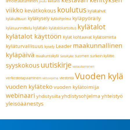
ilmoittautuminen
kellahti
joulu
koulutus
viikko
kevätkokous
kyläkahvit
kyläpyöräily
kyläkysely
kyläkulttuuri
kyläohjelma
kylätalot
kylätalo
kyläsuunnittelu
kylätalokartoitus
kylätalot käyttöön
Kylät kohtaavat
kylätoiminta
maakunnallinen
kyläturvallisuus
Leader
kysely
kyläpäivä
maakuntakylä
suomen surkein kylätie
SataKylät
uutiskirje
syyskokous
varautuminen
Vuoden kylä
verkostotapaaminen
viestintä
vetovoima
vuoden kyläteko
vuoden kylätoimija
webinaari
yhdistysohjelma
yhteistyö
yhdistysilta
yleisöäänestys