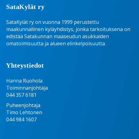
SataKylät ry
SataKylät ry on vuonna 1999 perustettu
maakunnallinen kyläyhdistys, jonka tarkoituksena on
edistää Satakunnan maaseudun asukkaiden
omatoimisuutta ja alueen elinkelpoisuutta.
Yhteystiedot
Hanna Ruohola
Toiminnanjohtaja
044 357 6181
Puheenjohtaja
Timo Lehtonen
044 984 1607