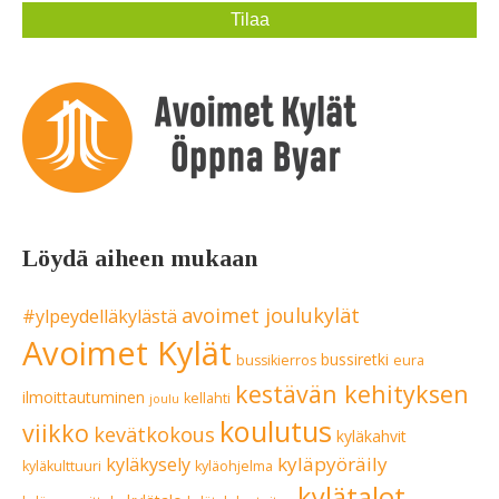
Löydä aiheen mukaan
avoimet joulukylät
#ylpeydelläkylästä
Avoimet Kylät
bussiretki
bussikierros
eura
kestävän kehityksen
ilmoittautuminen
kellahti
joulu
koulutus
viikko
kevätkokous
kyläkahvit
kyläpyöräily
kyläkysely
kyläkulttuuri
kyläohjelma
kylätalot