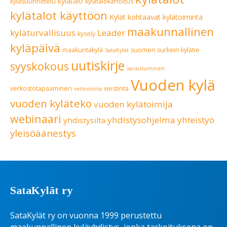
kylätalo
kyläsuunnittelu
kylätalokartoitus
kylätalot käyttöön
Kylät kohtaavat
kylätoiminta
maakunnallinen
kyläturvallisuus
Leader
kysely
kyläpäivä
maakuntakylä
suomen surkein kylätie
SataKylät
uutiskirje
syyskokous
varautuminen
Vuoden kylä
verkostotapaaminen
viestintä
vetovoima
vuoden kyläteko
vuoden kylätoimija
webinaari
yhdistysohjelma
yhteistyö
yhdistysilta
yleisöäänestys
SataKylät ry
SataKylät ry on vuonna 1999 perustettu