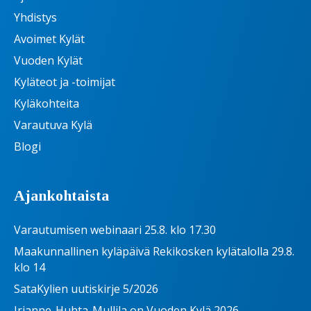
Yhdistys
Avoimet Kylät
Vuoden Kylät
Kyläteot ja -toimijat
Kyläkohteita
Varautuva Kylä
Blogi
Ajankohtaista
Varautumisen webinaari 25.8. klo 17.30
Maakunnallinen kyläpäivä Rekikosken kylätalolla 29.8.
klo 14
SataKylien uutiskirje 5/2026
Irjanne-Huhta-Mullila on Vuoden Kylä 2026