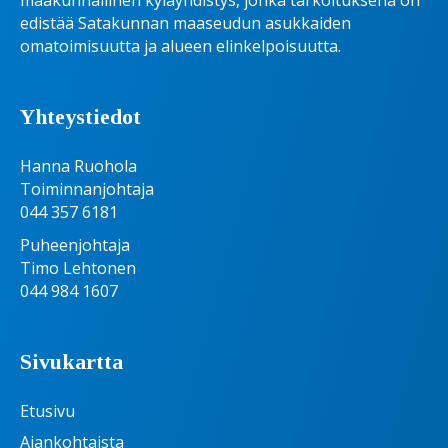
maakunnallinen kyläyhdistys, jonka tarkoituksena on
edistää Satakunnan maaseudun asukkaiden
omatoimisuutta ja alueen elinkelpoisuutta.
Yhteystiedot
Hanna Ruohola
Toiminnanjohtaja
044 357 6181
Puheenjohtaja
Timo Lehtonen
044 984 1607
Sivukartta
Etusivu
Ajankohtaista