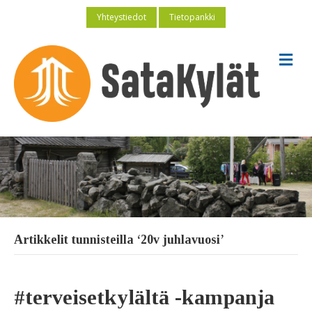
Yhteystiedot
Tietopankki
V
a
l
i
k
k
o
Artikkelit tunnisteilla ‘20v juhlavuosi’
#terveisetkylältä -kampanja