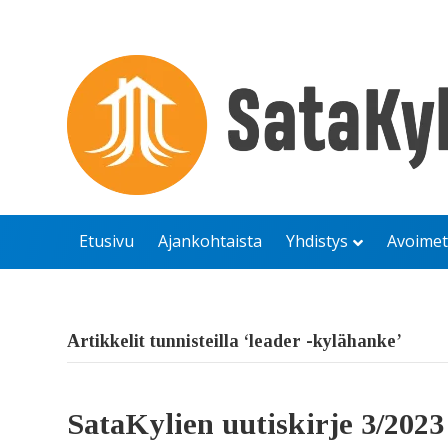
Etusivu
Ajankohtaista
Yhdistys
Avoimet
Artikkelit tunnisteilla ‘leader -kylähanke’
SataKylien uutiskirje 3/2023