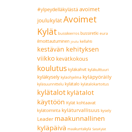
avoimet
#ylpeydelläkylästä
Avoimet
joulukylät
Kylät
bussiretki
bussikierros
eura
ilmoittautuminen
kellahti
joulu
kestävän kehityksen
viikko
kevätkokous
koulutus
kyläkahvit
kyläkulttuuri
kyläpyöräily
kyläkysely
kyläohjelma
kylätalo
kyläsuunnittelu
kylätalokartoitus
kylätalot
kylätalot
käyttöön
Kylät kohtaavat
kyläturvallisuus
kylätoiminta
kysely
maakunnallinen
Leader
kyläpäivä
maakuntakylä
SataKylät