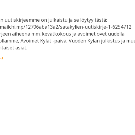
in uutiskirjeemme on julkaistu ja se löytyy tästä:
/mailchi.mp/12706aba13a2/satakylien-uutiskirje-1-6254712
rjeen aiheena mm. kevätkokous ja avoimet ovet uudella
ollamme, Avoimet Kylät -päivä, Vuoden Kylän julkistus ja mu
taiset asiat.
ää