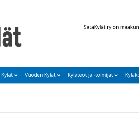
SataKylät ry on maakun
 Kylät
Vuoden Kylät
Kyläteot ja -toimijat
Kyläk