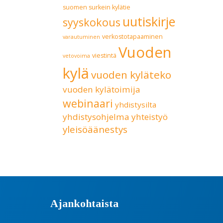
suomen surkein kylätie
uutiskirje
syyskokous
verkostotapaaminen
varautuminen
Vuoden
viestintä
vetovoima
kylä
vuoden kyläteko
vuoden kylätoimija
webinaari
yhdistysilta
yhdistysohjelma
yhteistyö
yleisöäänestys
Ajankohtaista