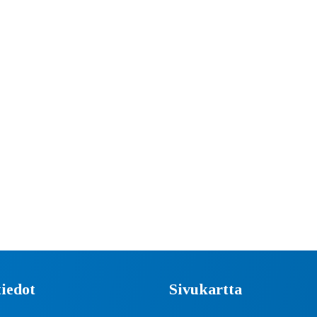
iedot
Sivukartta