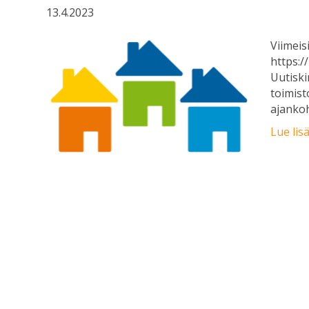
13.4.2023
Viimeis
https:/
Uutiski
toimist
ajankoh
Lue lis