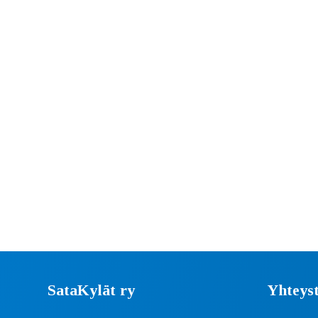
SataKylät ry
Yhteyst