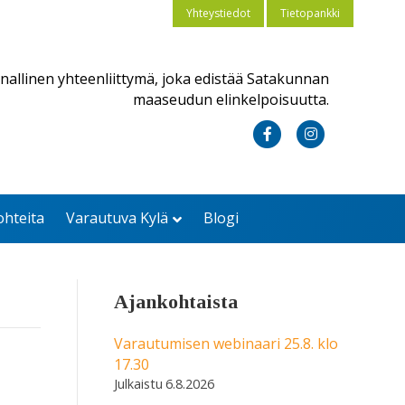
Yhteystiedot
Tietopankki
nallinen yhteenliittymä, joka edistää Satakunnan
maaseudun elinkelpoisuutta.
F
I
a
n
c
s
ohteita
Varautuva Kylä
Blogi
e
t
b
a
o
g
Ajankohtaista
o
r
k
a
Varautumisen webinaari 25.8. klo
17.30
m
6.8.2026