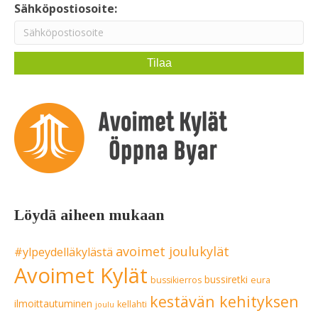
Sähköpostiosoite:
Löydä aiheen mukaan
avoimet joulukylät
#ylpeydelläkylästä
Avoimet Kylät
bussiretki
bussikierros
eura
kestävän kehityksen
ilmoittautuminen
kellahti
joulu