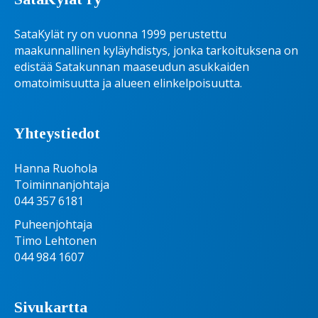
SataKylät ry on vuonna 1999 perustettu
maakunnallinen kyläyhdistys, jonka tarkoituksena on
edistää Satakunnan maaseudun asukkaiden
omatoimisuutta ja alueen elinkelpoisuutta.
Yhteystiedot
Hanna Ruohola
Toiminnanjohtaja
044 357 6181
Puheenjohtaja
Timo Lehtonen
044 984 1607
Sivukartta