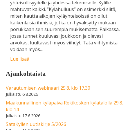
yhteisöllisyydelle ja yhdessä tekemiselle. Kylille
mahtuvat kaikki. ”Kylähulluus” on esimerkki siitä,
miten kautta aikojen kyläyhteisöissä on ollut
kaikenlaisia ihmisiä, jotka on hyväksytty mukaan
porukkaan sen suurempia mukisematta. Paikassa,
jossa tunnet kuuluvasi joukkoon ja olevasi
arvokas, luultavasti myös viihdyt. Tätä viihtymistä
voidaan myös…
Lue lisää
Ajankohtaista
Varautumisen webinaari 25.8. klo 17.30
6.8.2026
Maakunnallinen kyläpäivä Rekikosken kylätalolla 29.8.
klo 14
17.6.2026
SataKylien uutiskirje 5/2026