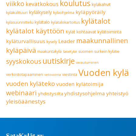
koulutus
viikko
kevätkokous
kyläkahvit
kyläpyöräily
kyläkysely
kyläkulttuuri
kyläohjelma
kylätalot
kylätalo
kyläsuunnittelu
kylätalokartoitus
kylätalot käyttöön
Kylät kohtaavat
kylätoiminta
maakunnallinen
kyläturvallisuus
Leader
kysely
kyläpäivä
maakuntakylä
suomen surkein kylätie
SataKylät
uutiskirje
syyskokous
varautuminen
Vuoden kylä
verkostotapaaminen
viestintä
vetovoima
vuoden kyläteko
vuoden kylätoimija
webinaari
yhdistysohjelma
yhteistyö
yhdistysilta
yleisöäänestys
SataKylät ry