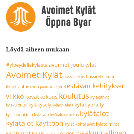
Löydä aiheen mukaan
avoimet joulukylät
#ylpeydelläkylästä
Avoimet Kylät
bussiretki
bussikierros
eura
kestävän kehityksen
ilmoittautuminen
kellahti
joulu
koulutus
viikko
kevätkokous
kyläkahvit
kyläpyöräily
kyläkysely
kyläkulttuuri
kyläohjelma
kylätalot
kylätalo
kyläsuunnittelu
kylätalokartoitus
kylätalot käyttöön
Kylät kohtaavat
kylätoiminta
maakunnallinen
kyläturvallisuus
Leader
kysely