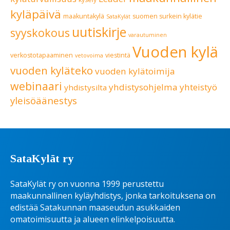
kyläpäivä
maakuntakylä
suomen surkein kylätie
SataKylät
uutiskirje
syyskokous
varautuminen
Vuoden kylä
verkostotapaaminen
viestintä
vetovoima
vuoden kyläteko
vuoden kylätoimija
webinaari
yhdistysohjelma
yhteistyö
yhdistysilta
yleisöäänestys
SataKylät ry
SataKylät ry on vuonna 1999 perustettu
maakunnallinen kyläyhdistys, jonka tarkoituksena on
edistää Satakunnan maaseudun asukkaiden
omatoimisuutta ja alueen elinkelpoisuutta.