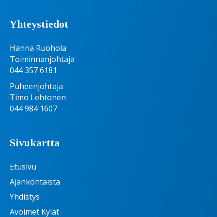
Yhteystiedot
Hanna Ruohola
Toiminnanjohtaja
044 357 6181
Puheenjohtaja
Timo Lehtonen
044 984 1607
Sivukartta
Etusivu
Ajankohtaista
Yhdistys
Avoimet Kylät