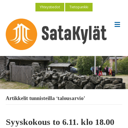
Yhteystiedot
Tietopankki
V
a
l
i
k
k
o
Artikkelit tunnisteilla ‘talousarvio’
Syyskokous to 6.11. klo 18.00