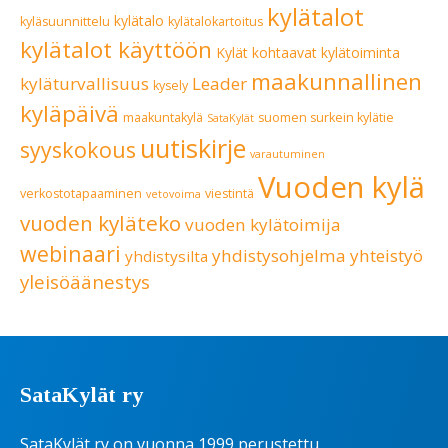
kylätalot
kylätalo
kyläsuunnittelu
kylätalokartoitus
kylätalot käyttöön
Kylät kohtaavat
kylätoiminta
maakunnallinen
kyläturvallisuus
Leader
kysely
kyläpäivä
maakuntakylä
suomen surkein kylätie
SataKylät
uutiskirje
syyskokous
varautuminen
Vuoden kylä
verkostotapaaminen
viestintä
vetovoima
vuoden kyläteko
vuoden kylätoimija
webinaari
yhdistysohjelma
yhteistyö
yhdistysilta
yleisöäänestys
SataKylät ry
SataKylät ry on vuonna 1999 perustettu