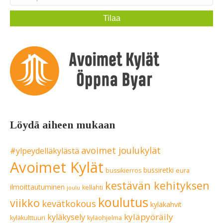
Löydä aiheen mukaan
avoimet joulukylät
#ylpeydelläkylästä
Avoimet Kylät
bussiretki
bussikierros
eura
kestävän kehityksen
ilmoittautuminen
kellahti
joulu
koulutus
viikko
kevätkokous
kyläkahvit
kyläpyöräily
kyläkysely
kyläkulttuuri
kyläohjelma