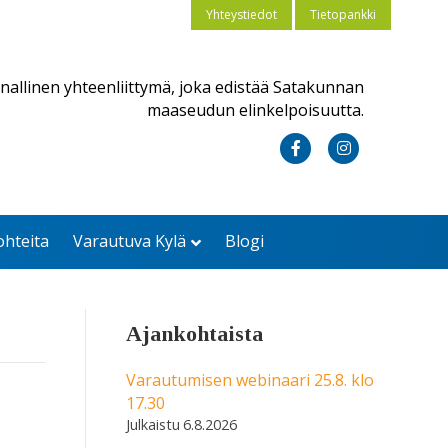
Yhteystiedot
Tietopankki
nallinen yhteenliittymä, joka edistää Satakunnan
maaseudun elinkelpoisuutta.
F
I
a
n
c
s
ohteita
Varautuva Kylä
Blogi
e
t
b
a
o
g
Ajankohtaista
o
r
k
a
Varautumisen webinaari 25.8. klo
17.30
m
6.8.2026