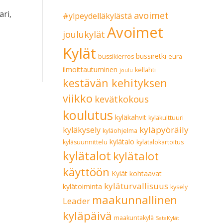
ari,
avoimet
#ylpeydelläkylästä
Avoimet
joulukylät
Kylät
bussiretki
bussikierros
eura
ilmoittautuminen
kellahti
joulu
kestävän kehityksen
viikko
kevätkokous
koulutus
kyläkahvit
kyläkulttuuri
kyläpyöräily
kyläkysely
kyläohjelma
kylätalo
kyläsuunnittelu
kylätalokartoitus
kylätalot
kylätalot
käyttöön
Kylät kohtaavat
kyläturvallisuus
kylätoiminta
kysely
maakunnallinen
Leader
kyläpäivä
maakuntakylä
SataKylät