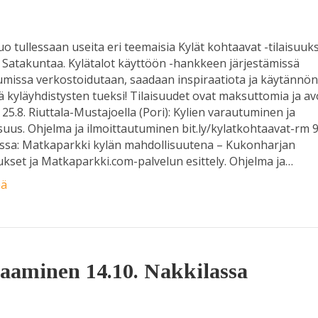
uo tullessaan useita eri teemaisia Kylät kohtaavat -tilaisuuks
e Satakuntaa. Kylätalot käyttöön -hankkeen järjestämissä
missa verkostoidutaan, saadaan inspiraatiota ja käytännö
ä kyläyhdistysten tueksi! Tilaisuudet ovat maksuttomia ja a
e. 25.8. Riuttala-Mustajoella (Pori): Kylien varautuminen ja
isuus. Ohjelma ja ilmoittautuminen bit.ly/kylatkohtaavat-rm 9
ssa: Matkaparkki kylän mahdollisuutena – Kukonharjan
set ja Matkaparkki.com-palvelun esittely. Ohjelma ja…
ää
aaminen 14.10. Nakkilassa