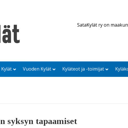
SataKylät ry on maakun
 Kylät
Vuoden Kylät
Kyläteot ja -toimijat
Kyläk
en syksyn tapaamiset