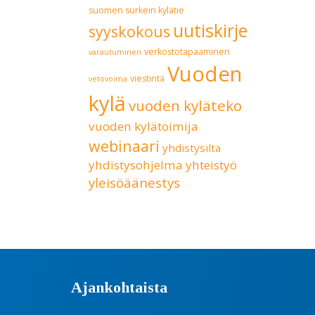
suomen surkein kylätie
uutiskirje
syyskokous
verkostotapaaminen
varautuminen
Vuoden
viestintä
vetovoima
kylä
vuoden kyläteko
vuoden kylätoimija
webinaari
yhdistysilta
yhdistysohjelma
yhteistyö
yleisöäänestys
Ajankohtaista