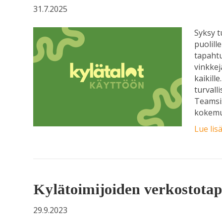
31.7.2025
Syksy t
puolill
tapahtu
vinkkej
kaikill
turvall
Teamsi
kokemuk
Lue lis
Kylätoimijoiden verkostotap
29.9.2023