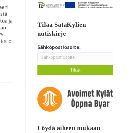
een!
istä
tua ja
Tilaa SataKylien
ään
uutiskirje
29,
 kello
Sähköpostiosoite:
Löydä aiheen mukaan