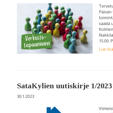
Tervet
Päivän 
toimint
saada u
Kolmen 
Nakkila
15.00. 
Lue lis
SataKylien uutiskirje 1/2023
30.1.2023
Viimeis