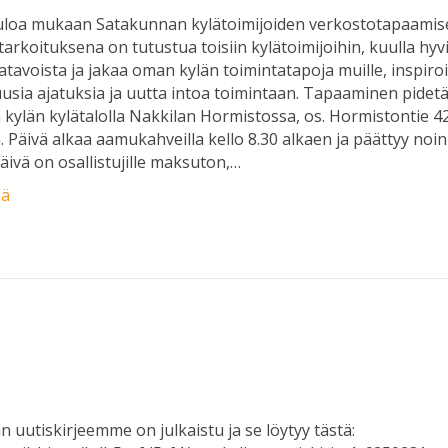
uloa mukaan Satakunnan kylätoimijoiden verkostotapaamis
tarkoituksena on tutustua toisiin kylätoimijoihin, kuulla hyv
atavoista ja jakaa oman kylän toimintatapoja muille, inspiroi
usia ajatuksia ja uutta intoa toimintaan. Tapaaminen pidet
kylän kylätalolla Nakkilan Hormistossa, os. Hormistontie 4
. Päivä alkaa aamukahveilla kello 8.30 alkaen ja päättyy noin
Päivä on osallistujille maksuton,…
ää
in uutiskirjeemme on julkaistu ja se löytyy tästä: