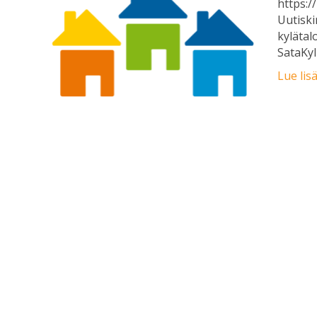
https:/
Uutiski
kylätal
SataKyl
Lue lis