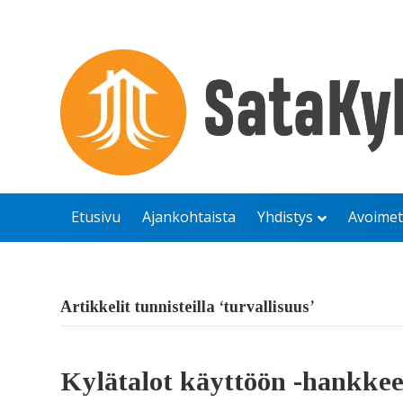
Etusivu
Ajankohtaista
Yhdistys
Avoimet
Artikkelit tunnisteilla ‘turvallisuus’
Kylätalot käyttöön -hankke