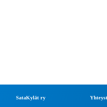
SataKylät ry
Yhteyst