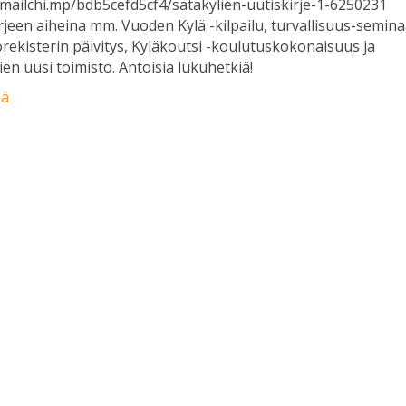
/mailchi.mp/bdb5cefd5cf4/satakylien-uutiskirje-1-6250231
rjeen aiheina mm. Vuoden Kylä -kilpailu, turvallisuus-semina
orekisterin päivitys, Kyläkoutsi -koulutuskokonaisuus ja
ien uusi toimisto. Antoisia lukuhetkiä!
ää