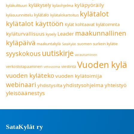
kyläpyöräily
kyläkysely
kyläkulttuuri
kyläohjelma
kylätalot
kylätalo
kyläsuunnittelu
kylätalokartoitus
kylätalot käyttöön
Kylät kohtaavat
kylätoiminta
maakunnallinen
kyläturvallisuus
Leader
kysely
kyläpäivä
maakuntakylä
suomen surkein kylätie
SataKylät
uutiskirje
syyskokous
varautuminen
Vuoden kylä
verkostotapaaminen
viestintä
vetovoima
vuoden kyläteko
vuoden kylätoimija
webinaari
yhdistysohjelma
yhteistyö
yhdistysilta
yleisöäänestys
SataKylät ry