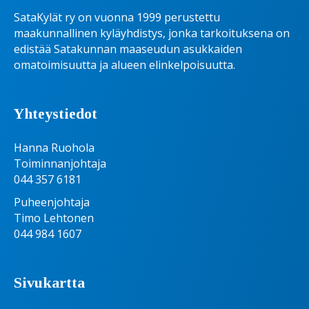
SataKylät ry on vuonna 1999 perustettu
maakunnallinen kyläyhdistys, jonka tarkoituksena on
edistää Satakunnan maaseudun asukkaiden
omatoimisuutta ja alueen elinkelpoisuutta.
Yhteystiedot
Hanna Ruohola
Toiminnanjohtaja
044 357 6181
Puheenjohtaja
Timo Lehtonen
044 984 1607
Sivukartta