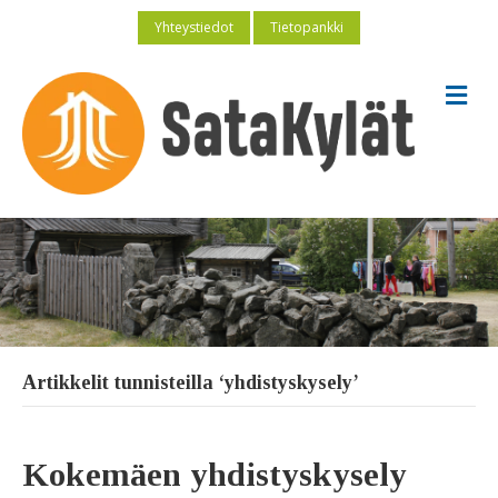
Yhteystiedot
Tietopankki
V
a
l
i
k
k
o
Artikkelit tunnisteilla ‘yhdistyskysely’
Kokemäen yhdistyskysely