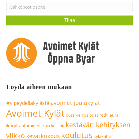
Löydä aiheen mukaan
avoimet joulukylät
#ylpeydelläkylästä
Avoimet Kylät
bussiretki
bussikierros
eura
kestävän kehityksen
ilmoittautuminen
kellahti
joulu
koulutus
viikko
kevätkokous
kyläkahvit