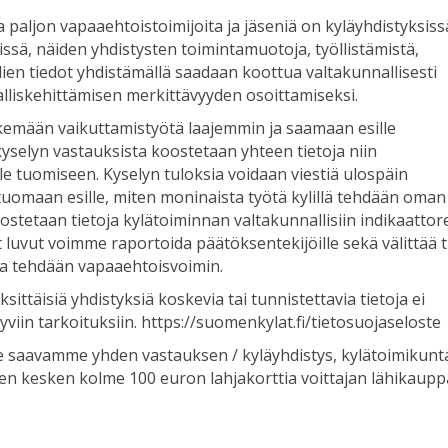
a paljon vapaaehtoistoimijoita ja jäseniä on kyläyhdistyksiss
issä, näiden yhdistysten toimintamuotoja, työllistämistä,
ylien tiedot yhdistämällä saadaan koottua valtakunnallisesti
alliskehittämisen merkittävyyden osoittamiseksi.
kemään vaikuttamistyötä laajemmin ja saamaan esille
selyn vastauksista koostetaan yhteen tietoja niin
le tuomiseen. Kyselyn tuloksia voidaan viestiä ulospäin
uomaan esille, miten moninaista työtä kylillä tehdään oman
ostetaan tietoja kylätoiminnan valtakunnallisiin indikaattore
luvut voimme raportoida päätöksentekijöille sekä välittää t
ssa tehdään vapaaehtoisvoimin.
sittäisiä yhdistyksiä koskevia tai tunnistettavia tietoja ei
tyviin tarkoituksiin. https://suomenkylat.fi/tietosuojaseloste
e saavamme yhden vastauksen / kyläyhdistys, kylätoimikunta
en kesken kolme 100 euron lahjakorttia voittajan lähikaupp