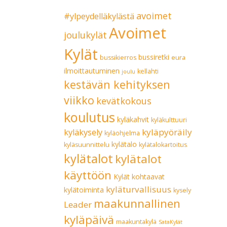
avoimet
#ylpeydelläkylästä
Avoimet
joulukylät
Kylät
bussiretki
bussikierros
eura
ilmoittautuminen
kellahti
joulu
kestävän kehityksen
viikko
kevätkokous
koulutus
kyläkahvit
kyläkulttuuri
kyläpyöräily
kyläkysely
kyläohjelma
kylätalo
kyläsuunnittelu
kylätalokartoitus
kylätalot
kylätalot
käyttöön
Kylät kohtaavat
kyläturvallisuus
kylätoiminta
kysely
maakunnallinen
Leader
kyläpäivä
maakuntakylä
SataKylät