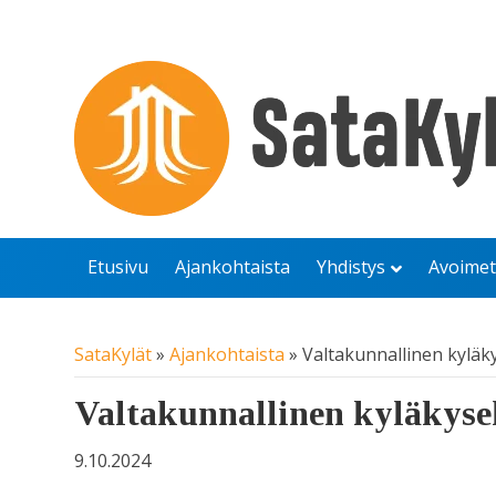
Etusivu
Ajankohtaista
Yhdistys
Avoimet
SataKylät
»
Ajankohtaista
»
Valtakunnallinen kyläk
Valtakunnallinen kyläkyse
9.10.2024