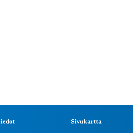
iedot
Sivukartta