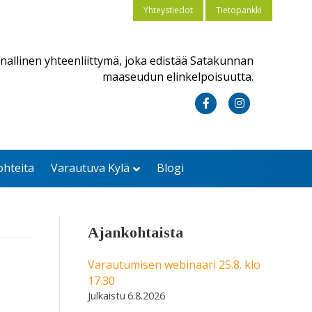
Yhteystiedot
Tietopankki
nallinen yhteenliittymä, joka edistää Satakunnan
maaseudun elinkelpoisuutta.
F
I
a
n
c
s
ohteita
Varautuva Kylä
Blogi
e
t
b
a
o
g
Ajankohtaista
o
r
k
a
Varautumisen webinaari 25.8. klo
17.30
m
6.8.2026