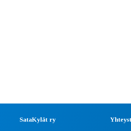
SataKylät ry
Yhteyst