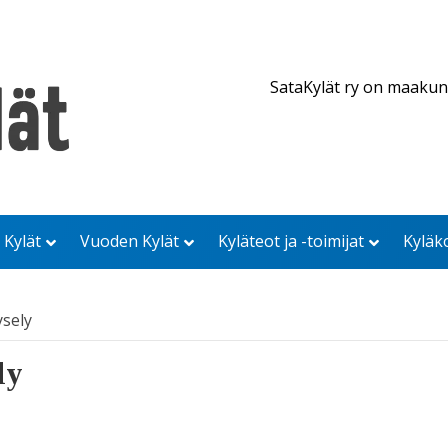
SataKylät ry on maakun
 Kylät
Vuoden Kylät
Kyläteot ja -toimijat
Kyläk
ysely
ly