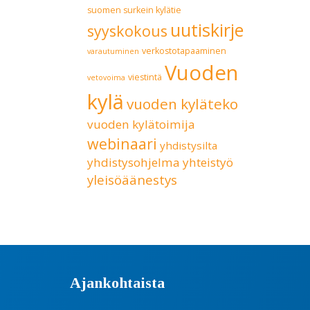
suomen surkein kylätie
uutiskirje
syyskokous
verkostotapaaminen
varautuminen
Vuoden
viestintä
vetovoima
kylä
vuoden kyläteko
vuoden kylätoimija
webinaari
yhdistysilta
yhdistysohjelma
yhteistyö
yleisöäänestys
Ajankohtaista