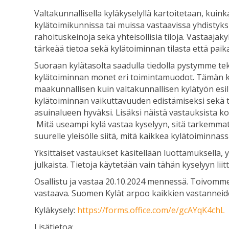
Valtakunnallisella kyläkyselyllä kartoitetaan, kuink
kylätoimikunnissa tai muissa vastaavissa yhdistyks
rahoituskeinoja sekä yhteisöllisiä tiloja. Vastaajak
tärkeää tietoa sekä kylätoiminnan tilasta että paik
Suoraan kylätasolta saadulla tiedolla pystymme te
kylätoiminnan monet eri toimintamuodot. Tämän ky
maakunnallisen kuin valtakunnallisen kylätyön esil
kylätoiminnan vaikuttavuuden edistämiseksi sekä t
asuinalueen hyväksi. Lisäksi näistä vastauksista ko
Mitä useampi kylä vastaa kyselyyn, sitä tarkemmat 
suurelle yleisölle siitä, mitä kaikkea kylätoiminna
Yksittäiset vastaukset käsitellään luottamuksella, yk
julkaista. Tietoja käytetään vain tähän kyselyyn liit
Osallistu ja vastaa 20.10.2024 mennessä. Toivomm
vastaava. Suomen Kylät arpoo kaikkien vastanneid
Kyläkysely:
https://forms.office.com/e/gcAYqK4chL
Lisätietoa: