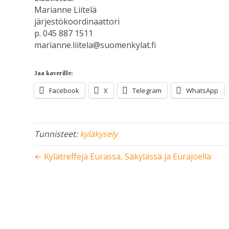
Marianne Liitelä
järjestökoordinaattori
p. 045 887 1511
marianne.liitela@suomenkylat.fi
Jaa kaverille:
Facebook
X
Telegram
WhatsApp
Tunnisteet:
kyläkysely
← Kylätreffejä Eurassa, Säkylässä ja Eurajoella