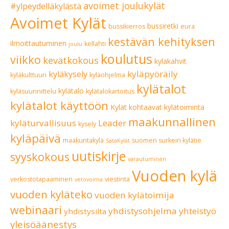
avoimet joulukylät
#ylpeydelläkylästä
Avoimet Kylät
bussiretki
bussikierros
eura
kestävän kehityksen
ilmoittautuminen
kellahti
joulu
koulutus
viikko
kevätkokous
kyläkahvit
kyläpyöräily
kyläkysely
kyläkulttuuri
kyläohjelma
kylätalot
kylätalo
kyläsuunnittelu
kylätalokartoitus
kylätalot käyttöön
Kylät kohtaavat
kylätoiminta
maakunnallinen
kyläturvallisuus
Leader
kysely
kyläpäivä
maakuntakylä
suomen surkein kylätie
SataKylät
uutiskirje
syyskokous
varautuminen
Vuoden kylä
verkostotapaaminen
viestintä
vetovoima
vuoden kyläteko
vuoden kylätoimija
webinaari
yhdistysohjelma
yhteistyö
yhdistysilta
yleisöäänestys