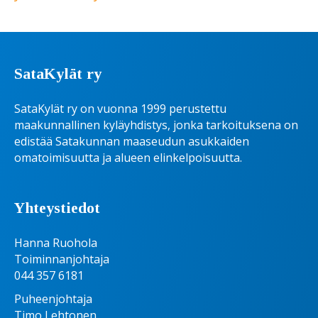
SataKylät ry
SataKylät ry on vuonna 1999 perustettu
maakunnallinen kyläyhdistys, jonka tarkoituksena on
edistää Satakunnan maaseudun asukkaiden
omatoimisuutta ja alueen elinkelpoisuutta.
Yhteystiedot
Hanna Ruohola
Toiminnanjohtaja
044 357 6181
Puheenjohtaja
Timo Lehtonen