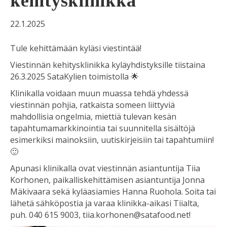
kehitysklinikka
22.1.2025
Tule kehittämään kyläsi viestintää!
Viestinnän kehitysklinikka kyläyhdistyksille tiistaina
26.3.2025 SataKylien toimistolla 🌟
Klinikalla voidaan muun muassa tehdä yhdessä
viestinnän pohjia, ratkaista someen liittyviä
mahdollisia ongelmia, miettiä tulevan kesän
tapahtumamarkkinointia tai suunnitella sisältöjä
esimerkiksi mainoksiin, uutiskirjeisiin tai tapahtumiin!
🙂
Apunasi klinikalla ovat viestinnän asiantuntija Tiia
Korhonen, paikalliskehittämisen asiantuntija Jonna
Mäkivaara sekä kyläasiamies Hanna Ruohola. Soita tai
lähetä sähköpostia ja varaa klinikka-aikasi Tiialta,
puh. 040 615 9003, tiia.korhonen@satafood.net!