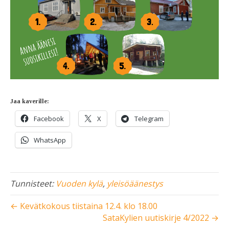
Jaa kaverille:
Facebook
X
Telegram
WhatsApp
Tunnisteet:
Vuoden kylä
,
yleisöäänestys
← Kevätkokous tiistaina 12.4. klo 18.00
SataKylien uutiskirje 4/2022 →