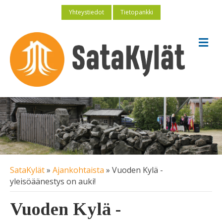
Yhteystiedot
Tietopankki
V
a
l
i
k
k
o
SataKylät
»
Ajankohtaista
»
Vuoden Kylä -
yleisöäänestys on auki!
Vuoden Kylä -