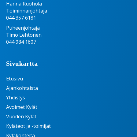
Hanna Ruohola
Toiminnanjohtaja
044 357 6181
Puheenjohtaja
Timo Lehtonen
044 984 1607
Sivukartta
Etusivu
Ajankohtaista
Yhdistys
Avoimet Kylät
Vuoden Kylät
Kyläteot ja -toimijat
Kyläkohteita