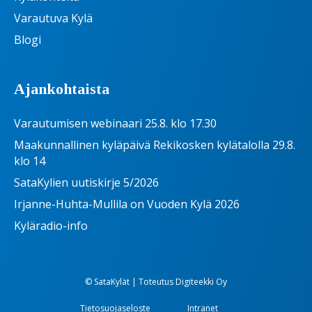
Varautuva Kylä
Blogi
Ajankohtaista
Varautumisen webinaari 25.8. klo 17.30
Maakunnallinen kyläpäivä Rekikosken kylätalolla 29.8.
klo 14
SataKylien uutiskirje 5/2026
Irjanne-Huhta-Mullila on Vuoden Kylä 2026
Kyläradio-info
© SataKylät | Toteutus
Digiteekki Oy
Tietosuojaseloste
Intranet