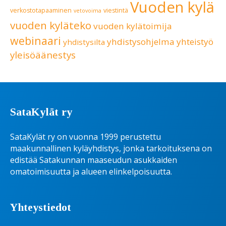
Vuoden kylä
verkostotapaaminen
viestintä
vetovoima
vuoden kyläteko
vuoden kylätoimija
webinaari
yhdistysohjelma
yhteistyö
yhdistysilta
yleisöäänestys
SataKylät ry
SataKylät ry on vuonna 1999 perustettu
maakunnallinen kyläyhdistys, jonka tarkoituksena on
edistää Satakunnan maaseudun asukkaiden
omatoimisuutta ja alueen elinkelpoisuutta.
Yhteystiedot