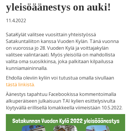
yleisöäänestys on auki!
11.4.2022
SataKylät valitsee vuosittain yhteistyössä
Satakuntaliiton kanssa Vuoden Kylän. Tänä vuonna
on vuorossa jo 28. Vuoden Kylä ja voittajakylän
valitsee valintaraati. Myös yleisöllä on mahdollista
valita oma suosikkinsa, joka palkitaan kilpailussa
kunniamaininnalla.
Ehdolla oleviin kyliin voi tutustua omalla sivullaan
tästä linkistä.
Äänestys tapahtuu Facebookissa kommentoimalla
alkuperäiseen julkaisuun TAI kylien esittelysivulta
löytyvällä erillisellä lomakkeella viimeistään 10.5.2022.