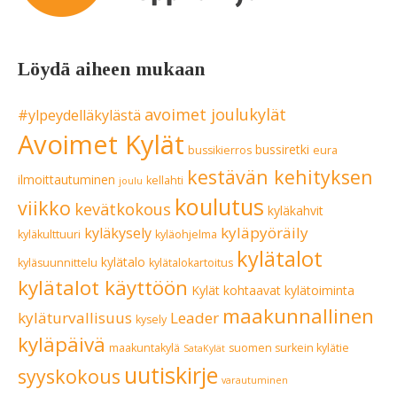
Löydä aiheen mukaan
avoimet joulukylät
#ylpeydelläkylästä
Avoimet Kylät
bussiretki
bussikierros
eura
kestävän kehityksen
ilmoittautuminen
kellahti
joulu
koulutus
viikko
kevätkokous
kyläkahvit
kyläpyöräily
kyläkysely
kyläkulttuuri
kyläohjelma
kylätalot
kylätalo
kyläsuunnittelu
kylätalokartoitus
kylätalot käyttöön
Kylät kohtaavat
kylätoiminta
maakunnallinen
kyläturvallisuus
Leader
kysely
kyläpäivä
maakuntakylä
suomen surkein kylätie
SataKylät
uutiskirje
syyskokous
varautuminen