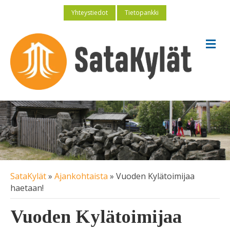
Yhteystiedot
Tietopankki
V
a
l
i
k
k
o
SataKylät
»
Ajankohtaista
»
Vuoden Kylätoimijaa
haetaan!
Vuoden Kylätoimijaa