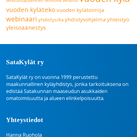
verkostotapaaminen
viestintä
vetovoima
vuoden kyläteko
vuoden kylätoimija
webinaari
yhdistysohjelma
yhteistyö
yhdistysilta
yleisöäänestys
SataKylät ry
SataKylät ry on vuonna 1999 perustettu
maakunnallinen kyläyhdistys, jonka tarkoituksena on
edistää Satakunnan maaseudun asukkaiden
omatoimisuutta ja alueen elinkelpoisuutta.
Yhteystiedot
Hanna Ruohola