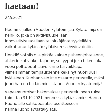
haetaan!
24.9.2021
Haemme jälleen Vuoden kylätoimijaa. Kylätoimija on
henkilö, joka on aktiivisuudellaan,
innovatiivisuudellaan tai pitkäjänteisyydellään
vaikuttanut kylänsä/kyläläistensä hyvinvointiin.
Henkilö voi siis olla pitkäaikainen puheenjohtajanne,
ahkerin kahvinkeittäjänne, se tyyppi joka tekee joka
vuosi polttopuut laavullenne tai vaikkapa
viimeisimmän tempauksenne keksinyt nuori uusi
kyläläinen. Kunhan vain itse osaatte perustella, miksi
juuri hän on teidän mielestänne Vuoden kylätoimija!
Vapaamuotoiset hakemukset perusteluineen tulee
toimittaa 31.10.2021 mennessä kyläasiamies Hanna
Ruoholalle sähköpostitse osoitteeseen
hanna.ruohola@satakylat.fi.