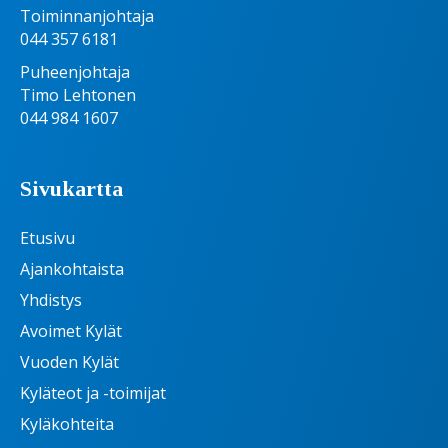
Toiminnanjohtaja
044 357 6181
Puheenjohtaja
Timo Lehtonen
044 984 1607
Sivukartta
Etusivu
Ajankohtaista
Yhdistys
Avoimet Kylät
Vuoden Kylät
Kyläteot ja -toimijat
Kyläkohteita