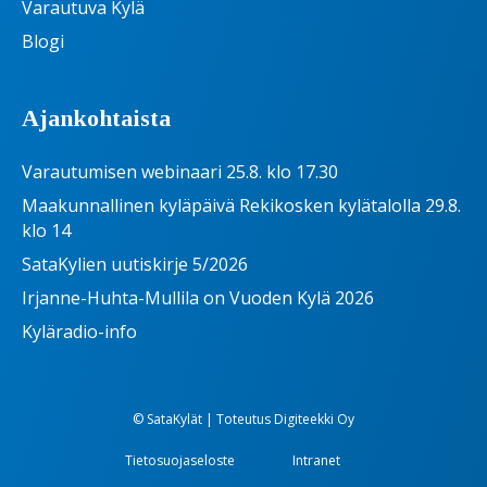
Varautuva Kylä
Blogi
Ajankohtaista
Varautumisen webinaari 25.8. klo 17.30
Maakunnallinen kyläpäivä Rekikosken kylätalolla 29.8.
klo 14
SataKylien uutiskirje 5/2026
Irjanne-Huhta-Mullila on Vuoden Kylä 2026
Kyläradio-info
© SataKylät | Toteutus
Digiteekki Oy
Tietosuojaseloste
Intranet