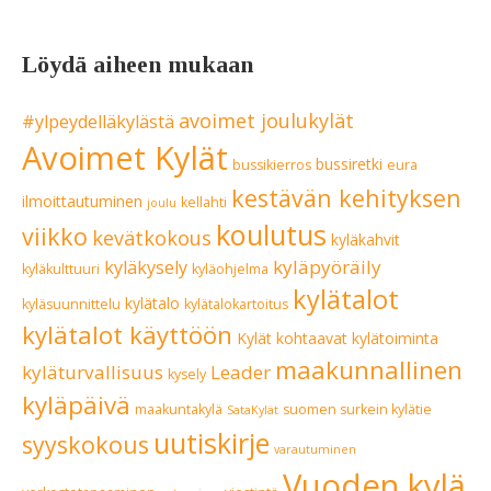
Löydä aiheen mukaan
avoimet joulukylät
#ylpeydelläkylästä
Avoimet Kylät
bussiretki
bussikierros
eura
kestävän kehityksen
ilmoittautuminen
kellahti
joulu
koulutus
viikko
kevätkokous
kyläkahvit
kyläpyöräily
kyläkysely
kyläkulttuuri
kyläohjelma
kylätalot
kylätalo
kyläsuunnittelu
kylätalokartoitus
kylätalot käyttöön
Kylät kohtaavat
kylätoiminta
maakunnallinen
kyläturvallisuus
Leader
kysely
kyläpäivä
maakuntakylä
suomen surkein kylätie
SataKylät
uutiskirje
syyskokous
varautuminen
Vuoden kylä