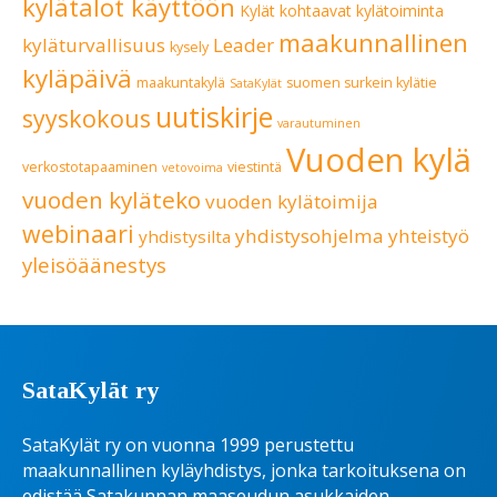
kylätalot käyttöön
Kylät kohtaavat
kylätoiminta
maakunnallinen
kyläturvallisuus
Leader
kysely
kyläpäivä
maakuntakylä
suomen surkein kylätie
SataKylät
uutiskirje
syyskokous
varautuminen
Vuoden kylä
verkostotapaaminen
viestintä
vetovoima
vuoden kyläteko
vuoden kylätoimija
webinaari
yhdistysohjelma
yhteistyö
yhdistysilta
yleisöäänestys
SataKylät ry
SataKylät ry on vuonna 1999 perustettu
maakunnallinen kyläyhdistys, jonka tarkoituksena on
edistää Satakunnan maaseudun asukkaiden