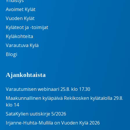
Yhdistys
Avoimet Kylät
Vuoden Kylät
Kyläteot ja -toimijat
Kyläkohteita
Varautuva Kylä
Blogi
Ajankohtaista
Varautumisen webinaari 25.8. klo 17.30
Maakunnallinen kyläpäivä Rekikosken kylätalolla 29.8.
klo 14
SataKylien uutiskirje 5/2026
Irjanne-Huhta-Mullila on Vuoden Kylä 2026