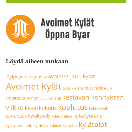
Löydä aiheen mukaan
avoimet joulukylät
#ylpeydelläkylästä
Avoimet Kylät
bussiretki
bussikierros
eura
kestävän kehityksen
ilmoittautuminen
kellahti
joulu
koulutus
viikko
kevätkokous
kyläkahvit
kyläpyöräily
kyläkysely
kyläkulttuuri
kyläohjelma
kylätalot
kylätalo
kyläsuunnittelu
kylätalokartoitus