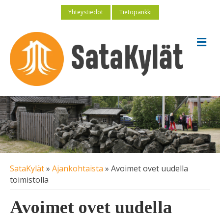
Yhteystiedot
Tietopankki
V
a
l
i
k
k
o
SataKylät
»
Ajankohtaista
»
Avoimet ovet uudella
toimistolla
Avoimet ovet uudella